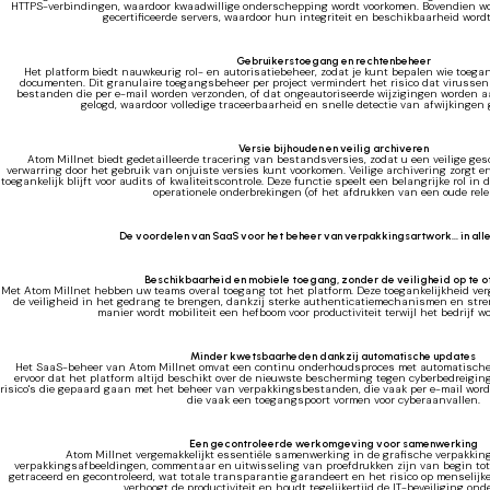
HTTPS-verbindingen, waardoor kwaadwillige onderschepping wordt voorkomen. Bovendien 
gecertificeerde servers, waardoor hun integriteit en beschikbaarheid word
Gebruikerstoegang en rechtenbeheer
Het platform biedt nauwkeurig rol- en autorisatiebeheer, zodat je kunt bepalen wie toegan
documenten. Dit granulaire toegangsbeheer per project vermindert het risico dat virusse
bestanden die per e-mail worden verzonden, of dat ongeautoriseerde wijzigingen worden a
gelogd, waardoor volledige traceerbaarheid en snelle detectie van afwijkingen
Versie bijhouden en veilig archiveren
Atom Millnet biedt gedetailleerde tracering van bestandsversies, zodat u een veilige ge
verwarring door het gebruik van onjuiste versies kunt voorkomen. Veilige archivering zorgt er
toegankelijk blijft voor audits of kwaliteitscontrole. Deze functie speelt een belangrijke rol in
operationele onderbrekingen (of het afdrukken van een oude rele
De voordelen van SaaS voor het beheer van verpakkingsartwork... in alle
Beschikbaarheid en mobiele toegang, zonder de veiligheid op te o
Met Atom Millnet hebben uw teams overal toegang tot het platform. Deze toegankelijkheid ver
de veiligheid in het gedrang te brengen, dankzij sterke authenticatiemechanismen en str
manier wordt mobiliteit een hefboom voor productiviteit terwijl het bedrijf 
Minder kwetsbaarheden dankzij automatische updates
Het SaaS-beheer van Atom Millnet omvat een continu onderhoudsproces met automatische
ervoor dat het platform altijd beschikt over de nieuwste bescherming tegen cyberbedreigi
risico's die gepaard gaan met het beheer van verpakkingsbestanden, die vaak per e-mail wo
die vaak een toegangspoort vormen voor cyberaanvallen.
Een gecontroleerde werkomgeving voor samenwerking
Atom Millnet vergemakkelijkt essentiële samenwerking in de grafische verpakking
verpakkingsafbeeldingen, commentaar en uitwisseling van proefdrukken zijn van begin tot e
getraceerd en gecontroleerd, wat totale transparantie garandeert en het risico op menselijke 
verhoogt de productiviteit en houdt tegelijkertijd de IT-beveiliging onde