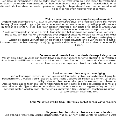
Een beveiligingsincident kan de bedrijfscontinuïteit verstoren, wat kan leiden tot vertragi
en dus in de levering van drukwerk. Dit heeft een directe impact op de klanttevredenheid en de
die vaak als kwetsbaarder worden gezien vanwege hun beperkte middelen, worden een doelwit bi
globale aanpak van risicobeheer essentieel.
Wat zijn de uitdagingen voor verpakkingsstrategieën?
Volgens een onderzoek van CISCO is 90% van de cyberaanvallen afkomstig van e-mailverkee
belangrijk om verpakkingsprojecten te beheren door samen te werken op veilige platforms, om d
in gevaar te brengen. Te veel bedrijven hebben hiervoor al een hoge prijs betaald. Groupe Avr
stilgelegd na het "openen van een corrupt bestand".
Als de vermenigvuldiging van e-mailuitwisselingen het risico op een cyberaanval verhoogt,
mee te houden het gebrek aan controle over de gepresenteerde versies, wat ertoe kan leide
afgedrukt, waardoor de productie van verpakkingen vertraging op
Gezien de snelle vooruitgang en de steeds grotere beweeglijkheid van hackers is het bel
implementeren om het ontwerp, de wijziging en de validatie van drukbestanden te beheren. Da
kijken.
De meest voorkomende kwetsbaarheden in verpakkingsstrom
Veiligheidslekken in verpakkingsworkflows zijn onder andere gerichte phishing-aanvallen, 
via onbeveiligde FTP-servers, wat kan leiden tot kritieke fouten in de productie. Ongecontro
partners en leveranciers stelt systemen bloot aan inbraken of informa
SaaS versus traditionele cyberbeveiliging
SaaS-oplossingen bieden aanzienlijke voordelen op het gebied van cyberbeveiliging te
benaderingen. Cloudplatforms bieden automatische updates om mazen te dichten, verplichte
veilig delen van bestanden die operationele veerkracht bevorde
Deze aanpak maakt geoptimaliseerd risicomanagement mogelijk door activiteiten te centralise
waar alles wordt bijgehouden, en effectieve reacties op aanvallen. In tegenstelling tot tradi
beheerd moeten worden door interne teams, integreren SaaS-diensten beschermingsmec
verbeterde bedrijfscontinuïteit.
Atom Millnet: een veilig SaaS-platform voor het beheer van verpakki
Gegevens beschermd vanaf het moment van uploaden
Elke gebruiker heeft een unieke identificatie, wat de authenticatie versterkt. Gegevens wor