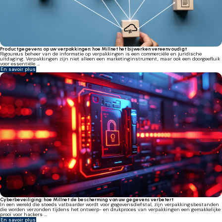
Productgegevens op uw verpakkingen: hoe Millnet het bijwerken vereenvoudigt
Rigoureus beheer van de informatie op verpakkingen is een commerciële en juridische
uitdaging. Verpakkingen zijn niet alleen een marketinginstrument, maar ook een doorgeefluik
voor essentiële ...
En savoir plus
Cyberbeveiliging: hoe Millnet de bescherming van uw gegevens verbetert
In een wereld die steeds vatbaarder wordt voor gegevensdiefstal, zijn verpakkingsbestanden
die worden verzonden tijdens het ontwerp- en drukproces van verpakkingen een gemakkelijke
prooi voor hackers ...
En savoir plus