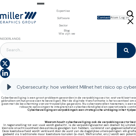
Expertise
Contact
Atom Log in
Expertise voor merkeigenaars
Software
Design & Foto
Packaging Artwork Management - Millnet
Expertise voor drukkerijen
Sector
3D Visualisaties
Digital Asset Management - DAM
Prepress Diensten
Product Information Management - PIM
Prepress Diensten
Voeding en Dranken
Blog
Software voor verpakkingen
Template Based Editing - Creator
Drukvormen
Wie zijn we
Digital Publishing - MAG
Printbenodigdheden
NEDERLANDS
Digitale Oplossingen
VERPAKKINGSSOFTWARE
S
Cybersecurity: hoe vermindert Millnet het risico op cyberaanvallen?
A
Cybersecurity: hoe verkleint Millnet het risico op cyb
Cyberbeveiliging is een groot probleem geworden in de verpakkingssector, wat verklaart 
gebruiken om hun processen te beveiligen. Met de digitale transformatie is het essentieel om 
gaan met de bescherming van vertrouwelijke gegevens. Nu cyberaanvallen toenemen, is een 
robuuste oplossingen te integreren en cyberbestendigheid en operationele contin
Cyberbeveiliging en verpakkingen: een strategische uitdaging in het tijdpe
Waarom houdt cyberbeveiliging ook de verpakkingssector bez
In tegenstelling tot wat vaak wordt gedacht, is de verpakkingssector een doelwit bij uitstek
kleinste onachtzaamheid desastreuze gevolgen kan hebben, variërend van gegevensdiefstal t
Deze kwetsbaarheid wordt verklaard door de aard van de dagelijkse uitwisselingen: elk grafi
gedeeld via traditionele maar kwetsbare kanalen (e-mail, WeTransfer, enz.) wordt een potent