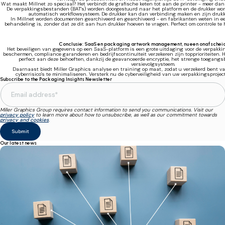
Wat maakt Millnet zo speciaal? Het verbindt de grafische keten tot aan de printer - meer dan
De verpakkingsbestanden (BAT's) worden doorgestuurd naar het platform en de drukker word
automatisch workflowsysteem. De drukker kan dan verbinding maken en zijn drukk
In Millnet worden documenten gearchiveerd en gearchiveerd - en fabrikanten weten in een
behandeling is, zonder dat ze dit aan hun drukker hoeven te vragen. Perfect om controle te 
Conclusie: SaaS en packaging artwork management, nu een onafscheid
Het beveiligen van gegevens op een SaaS-platform is een grote uitdaging voor de verpakki
beschermen, compliance garanderen en bedrijfscontinuïteit verzekeren zijn topprioriteiten. 
perfect aan deze behoeften, dankzij de geavanceerde encryptie, het strenge toegang
versievolgsysteem.
Daarnaast biedt Miller Graphics analyse en training op maat, zodat u verzekerd bent v
cyberrisico's te minimaliseren. Versterk nu de cyberveiligheid van uw verpakkingsproje
Subscribe to the Packaging Insights Newsletter
Miller Graphics Group requires contact information to send you communications. Visit our
privacy policy
to learn more about how to unsubscribe, as well as our commitment towards
privacy and cookies
.
Our latest news