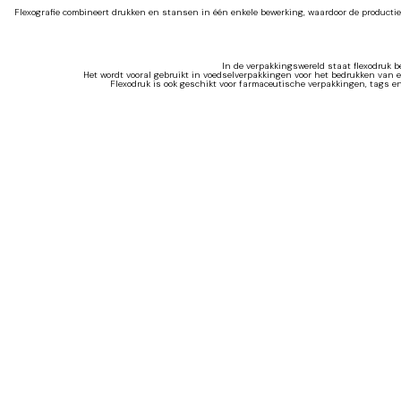
Flexografie combineert drukken en stansen in één enkele bewerking, waardoor de productie
In de verpakkingswereld staat flexodruk b
Het wordt vooral gebruikt in voedselverpakkingen voor het bedrukken van 
Flexodruk is ook geschikt voor farmaceutische verpakkingen, tags en