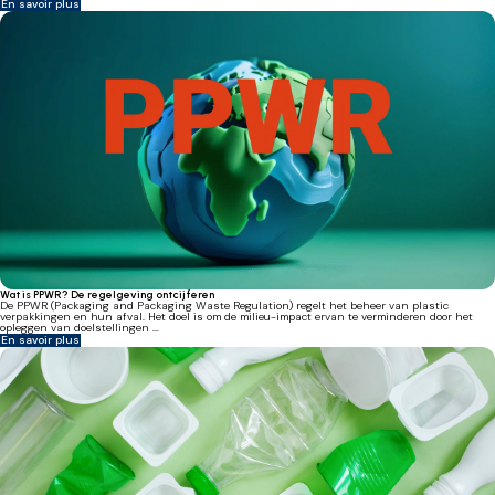
En savoir plus
Wat is PPWR? De regelgeving ontcijferen
De PPWR (Packaging and Packaging Waste Regulation) regelt het beheer van plastic
verpakkingen en hun afval. Het doel is om de milieu-impact ervan te verminderen door het
opleggen van doelstellingen ...
En savoir plus