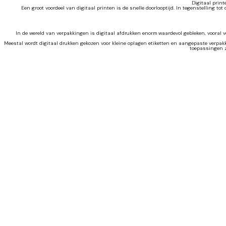
Digitaal print
Een groot voordeel van digitaal printen is de snelle doorlooptijd. In tegenstelling
In de wereld van verpakkingen is digitaal afdrukken enorm waardevol gebleken, vooral 
Meestal wordt digitaal drukken gekozen voor kleine oplagen etiketten en aangepaste verpakk
toepassingen zo