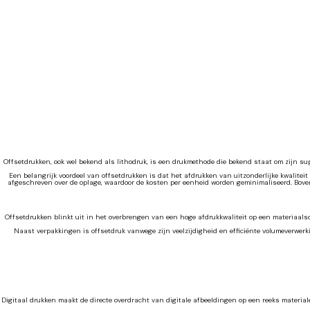
Offsetdrukken, ook wel bekend als lithodruk, is een drukmethode die bekend staat om zijn supe
Een belangrijk voordeel van offsetdrukken is dat het afdrukken van uitzonderlijke kwaliteit
afgeschreven over de oplage, waardoor de kosten per eenheid worden geminimaliseerd. Bove
Offsetdrukken blinkt uit in het overbrengen van een hoge afdrukkwaliteit op een materiaals
Naast verpakkingen is offsetdruk vanwege zijn veelzijdigheid en efficiënte volumeverwerk
Digitaal drukken maakt de directe overdracht van digitale afbeeldingen op een reeks materiale