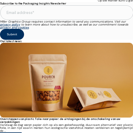
Op die manier kunt u gar
Subscribe to the Packaging Insights Newsletter
Miller Graphics Group requires contact information to send you communications. Visit our
privacy policy
to learn more about how to unsubscribe, as well as our commitment towards
privacy and cookies
.
Our latest news
Overstappen van plastic folie naar papier: de uitdagingen bij de omschakeling van uw
verpakkingen
Vandaag de dag werpt papier zich op als een geloofwaardig, duurzaam alternatief voor plastic
folie, in een tijd waarin merken hun ecologische voetafdruk moeten verkleinen en tegelijkertijd
de ...