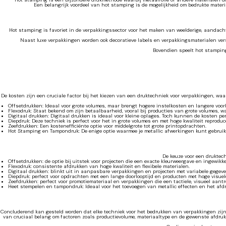
Een belangrijk voordeel van hot stamping is de mogelijkheid om bedrukte material
Hot stamping is favoriet in de verpakkingssector voor het maken van weelderige, aandachtt
Naast luxe verpakkingen worden ook decoratieve labels en verpakkingsmaterialen ve
Bovendien speelt hot stamping
De kosten zijn een cruciale factor bij het kiezen van een druktechniek voor verpakkingen, waa
Offsetdrukken: Ideaal voor grote volumes, maar brengt hogere instelkosten en langere voor
Flexodruk: Staat bekend om zijn betaalbaarheid, vooral bij producties van grote volumes, w
Digitaal drukken: Digitaal drukken is ideaal voor kleine oplages. Toch kunnen de kosten pe
Diepdruk: Deze techniek is perfect voor het in grote volumes en met hoge kwaliteit reprod
Zeefdrukken: Een kostenefficiënte optie voor middelgrote tot grote printopdrachten.
Hot Stamping en Tampondruk: De enige optie waarmee je metallic afwerkingen kunt gebrui
De keuze voor een druktec
Offsetdrukken: de optie bij uitstek voor projecten die een exacte kleurweergave en ingewi
Flexodruk: consistente afdrukken van hoge kwaliteit en flexibele materialen.
Digitaal drukken: blinkt uit in aanpasbare verpakkingen en projecten met variabele gegeven
Diepdruk: perfect voor opdrachten met een lange doorlooptijd en producten met hoge visue
Zeefdrukken: perfect voor promotiemateriaal en verpakkingen die een tactiele, visueel aant
Heet stempelen en tampondruk: Ideaal voor het toevoegen van metallic effecten en het af
Concluderend kan gesteld worden dat elke techniek voor het bedrukken van verpakkingen zijn e
van cruciaal belang om factoren zoals productievolume, materiaaltype en de gewenste afdrukk