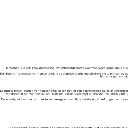
Tampondruk is een geavanceerd indirect offsetdrukproces waarmee tweedimensionale afbee
Een belangrijk voordeel van tampondruk is de ongeëvenaarde mogelijkheid om te printen op ob
het vermogen van de
De unieke mogelijkheden van tampondruk maken het tot een geprefereerde keuze in verschillen
en oppervlakken voor voorwerpen zoals golfballen, speelgoed en andere niet-standaard it
De vaardigheid van de techniek in het weergeven van fijne details en afbeeldingen van hoge 
Hot stamping is een bijzondere drukmethode waarbij metaalfolie of andere materialen d