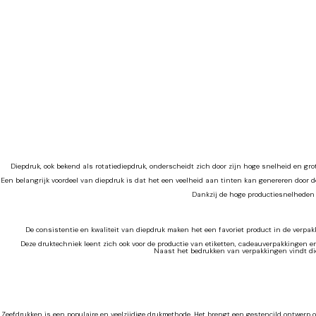
Diepdruk, ook bekend als rotatiediepdruk, onderscheidt zich door zijn hoge snelheid en gr
Een belangrijk voordeel van diepdruk is dat het een veelheid aan tinten kan genereren door de 
Dankzij de hoge productiesnelheden e
De consistentie en kwaliteit van diepdruk maken het een favoriet product in de verpak
Deze druktechniek leent zich ook voor de productie van etiketten, cadeauverpakkingen 
Naast het bedrukken van verpakkingen vindt die
Zeefdrukken is een populaire en veelzijdige drukmethode. Het brengt een gestencild ontwerp o