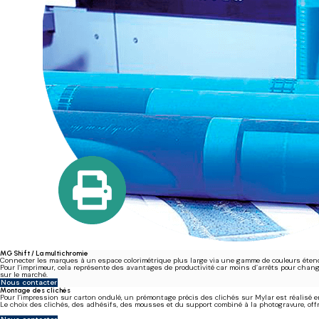
MG Shift / La multichromie
Connecter les marques à un espace colorimétrique plus large via une gamme de couleurs éten
Pour l’imprimeur, cela représente des avantages de productivité car moins d’arrêts pour chang
sur le marché.
Nous contacter
Montage des clichés
Pour l’impression sur carton ondulé, un prémontage précis des clichés sur Mylar est réalisé
Le choix des clichés, des adhésifs, des mousses et du support combiné à la photogravure, offr