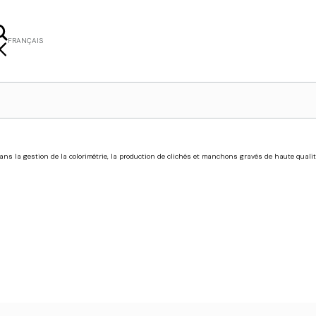
FRANÇAIS
ISH
ERLANDS
KI
NSKA
ns la gestion de la colorimétrie, la production de clichés et manchons gravés de haute qualit