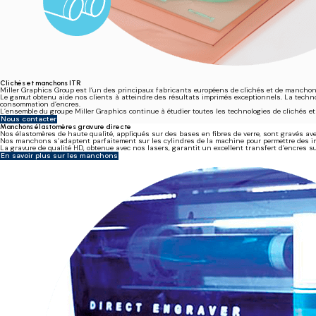
Clichés et manchons ITR
Miller Graphics Group est l’un des principaux fabricants européens de clichés et de manchon
Le gamut obtenu aide nos clients à atteindre des résultats imprimés exceptionnels. La technol
consommation d’encres.
L’ensemble du groupe Miller Graphics continue à étudier toutes les technologies de clichés e
Nous contacter
Manchons élastomères gravure directe
Nos élastomères de haute qualité, appliqués sur des bases en fibres de verre, sont gravés av
Nos manchons s’adaptent parfaitement sur les cylindres de la machine pour permettre des i
La gravure de qualité HD, obtenue avec nos lasers, garantit un excellent transfert d’encres s
En savoir plus sur les manchons