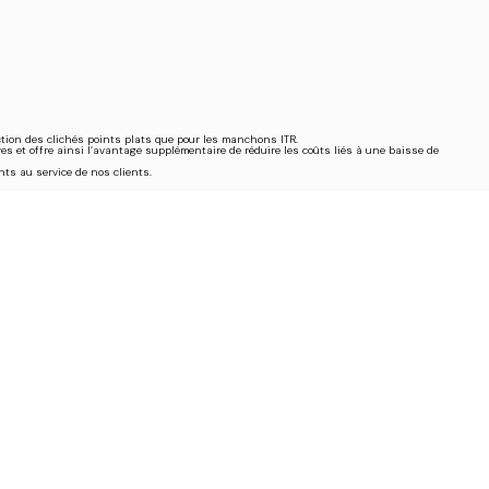
ction des clichés points plats que pour les manchons ITR.
s et offre ainsi l’avantage supplémentaire de réduire les coûts liés à une baisse de
ts au service de nos clients.