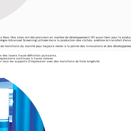
s flexo. Nos sites ont été pionniers en matière de développement HD aussi bien pour la produ
ogie Advanced Screening utilisée dans la production des clichés, améliore le transfert d’encre
t de manchons du marché pour toujours rester à la pointe des innovations et des développemen
ec des lasers haute définition puissants.
mpressions continues à haute vitesse.
ur tous les supports d’impression avec des manchons de forte longévité.