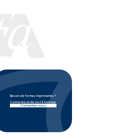
 presse flexo sur le support d'impression. Un cliché par couleur est nécessaire pour reproduire
s à grande vitesse. Comme les clichés, ils servent à déposer l'encre des presses flexo sur le
Besoin de formes imprimantes ?
Contactez un de nos 14 bureaux.
Contactez nous
lichés, ils permettent une impression en continu, sans raccords. Les clichés flexo sont davan
uples, de manchons thermorétractables, de papier hygiénique, d'emballages médicaux et de ca