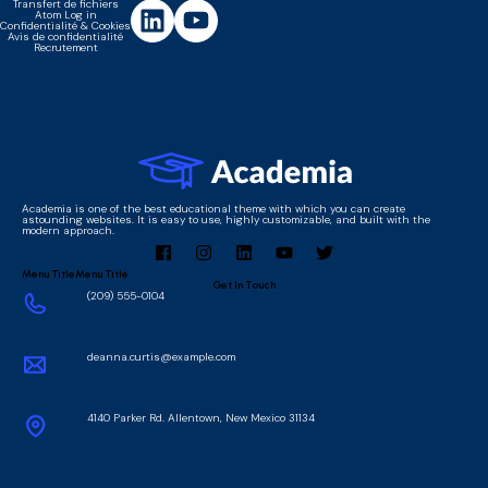
Transfert de fichiers
Atom Log in
Confidentialité & Cookies
Avis de confidentialité
Recrutement
Academia is one of the best educational theme with which you can create
astounding websites. It is easy to use, highly customizable, and built with the
modern approach.
Menu Title
Menu Title
Get In Touch
(209) 555-0104
deanna.curtis@example.com
4140 Parker Rd. Allentown, New Mexico 31134