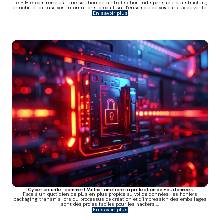
Le PIM e-commerce est une solution de centralisation indispensable qui structure,
enrichit et diffuse vos informations produit sur l’ensemble de vos canaux de vente.
En savoir plus
Cybersécurité : comment Millnet améliore la protection de vos données
Face à un quotidien de plus en plus propice au vol de données, les fichiers
packaging transmis lors du processus de création et d’impression des emballages
sont des proies faciles pour les hackers ...
En savoir plus