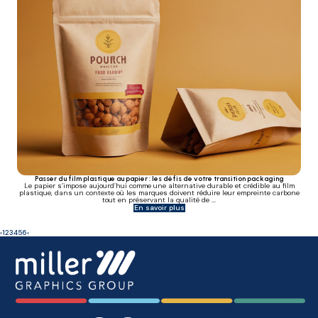
Passer du film plastique au papier : les défis de votre transition packaging
Le papier s’impose aujourd’hui comme une alternative durable et crédible au film
plastique, dans un contexte où les marques doivent réduire leur empreinte carbone
tout en préservant la qualité de ...
En savoir plus
‹
1
2
3
4
5
6
›