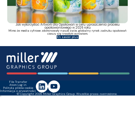
Jak wykorzystać Artwork dla Opakowań w celu uproszczenia procesu
opakowaniowego w 2026 roku
Mimo że media cyfrowe zdominowały nasze życie, globalny rynek zadruku opakowań
cieszy się trwałym wzrostem.
En savoir plus
File Transfer
Atom Log in
Polityka plików cookie
Informacja o prywatności
© Copyright 2026 Miller Graphics Group. Wszelkie prawa zastrzeżone.
``