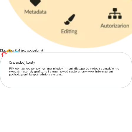
Dlaczego PIM jest potrzebny?
Oszczędzaj koszty
PIM obniża koszty zewnętrzne, między innymi dlatego, że możesz samodzielnie
tworzyć materiały graficzne i aktualizować swoje strony www, informacjami
pochodzącymi bezpośrednio z systemu.
„PIM poprawia jakość obsługi
klienta, jednocześnie czyniąc
opłacalnym dostarczanie
wysokiej jakości informacji o
produktach dla większej liczby