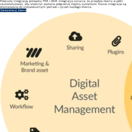
Polecamy integrację pomiędzy PIM i DAM. Integracja oznacza, że przepływ można w pełni
zautomatyzować, aby stworzyć wydajne połączenie między systemami. Nasze integracje są
dostosowane do indywidualnych potrzeb i życzeń każdego klienta.
Zarezerwuj demo