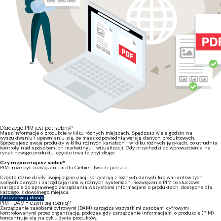
Dlaczego PIM jest potrzebny?
Masz informacje o produkcie w kilku różnych miejscach. Spędzasz wiele godzin na
wyszukiwaniu i upewnianiu się, że masz odpowiednią wersję danych produktowych.
Sprzedajesz swoje produkty w kilku różnych kanałach i w kilku różnych językach, co utrudnia
kontrolę nad sposobem ich marketingu i wizualizacji. Gdy przychodzi do wprowadzenia na
rynek nowego produktu, często trwa to zbyt długo.
Czy rozpoznajesz siebie?
PIM może być rozwiązaniem dla Ciebie i Twoich potrzeb!
Często różne działy Twojej organizacji korzystają z różnych danych lub wariantów tych
samych danych i zarządzają nimi w różnych systemach. Rozwiązanie PIM to kluczowe
narzędzie do sprawnego zarządzania wszystkimi informacjami o produktach, dostępne dla
każdego, z dowolnego miejsca.
Zarezerwuj demo
PIM i DAM - czym się różnią?
Zarządzanie zasobami cyfrowymi (DAM) zarządza wszystkimi zasobami cyfrowymi
kontrolowanymi przez organizację, podczas gdy zarządzanie informacjami o produkcie (PIM)
koncentruje się na cyklu życia produktów.