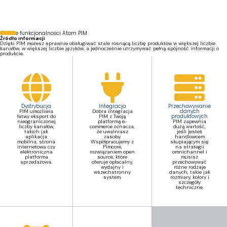
produktów w wielu kanałach i w
większej liczbie lokalizacji.”
Główne funkcjonalności Atom PIM
Źródło informacji
Dzięki PIM możesz sprawnie obsługiwać stale rosnącą liczbę produktów w większej liczbie
kanałów, w większej liczbie języków, a jednocześnie utrzymywać pełną spójność informacji o
produkcie.
Dystrybucja
Integracja
Przechowywanie
danych
PIM umożliwia
Dobra integracja
produktowych
łatwy eksport do
PIM z Twoją
nieograniczonej
platformą e-
PIM zapewnia
liczby kanałów,
commerce oznacza,
dużą wartość,
takich jak
że uwalniasz
jeśli jesteś
aplikacja
zasoby.
handlowcem
mobilna, strona
Współpracujemy z
skupiającym się
internetowa czy
Pimcore,
na strategii
elektroniczna
rozwiązaniem open
omnichannel i
platforma
source, które
musisz
sprzedażowa.
oferuje opłacalny,
przechowywać
wydajny i
różne rodzaje
wszechstronny
danych, takie jak
system.
rozmiary, kolory i
szczegóły
techniczne.