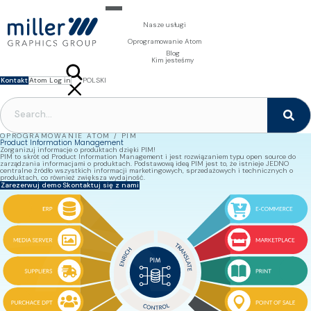
Nasze usługi
Dla właścicieli marek
Oprogramowanie Atom
Fotografia i Projektowanie
Millnet - Zarządzanie grafiką opakowań
Blog
Dla drukarń
Wizualizacja 3D
DAM - Zarządzanie zasobami cyfrowymi
Kim jesteśmy
Prepress
PIM – Zarządzanie informacją produktową
Prepress
Systemy ATOM
Creator - Edycja oparta na szablonach
Formy drukowe
Kontakt
Atom Log in
POLSKI
MAG - Cyfrowe publikacje
Akcesoria drukarskie
Systemy ATOM
ENGLISH
FRANÇAIS
NEDERLANDS
SVENSKA
OPROGRAMOWANIE ATOM / PIM
Product Information Management
Zorganizuj informacje o produktach dzięki PIM!
PIM to skrót od Product Information Management i jest rozwiązaniem typu open source do
zarządzania informacjami o produktach. Podstawową ideą PIM jest to, że istnieje JEDNO
centralne źródło wszystkich informacji marketingowych, sprzedażowych i technicznych o
produktach, co również zwiększa wydajność.
Zarezerwuj demo
Skontaktuj się z nami