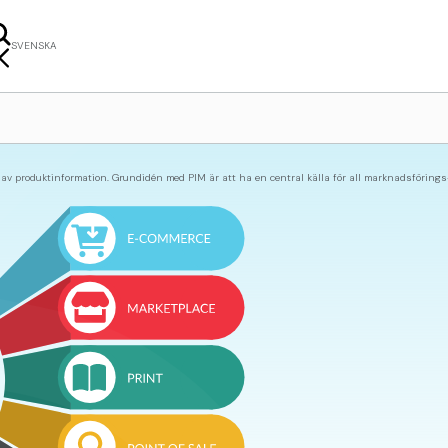
SVENSKA
LISH
NÇAIS
ERLANDS
KI
 produktinformation. Grundidén med PIM är att ha en central källa för all marknadsförings-, f