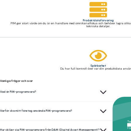
Produktdataförvaring
PIM ger stort värde om du är en handlare med omnikanalfokus och behöver lagra olika t
tekniska detaljer.
Spårbarhet
Du har full kontroll över var din produktdata anvä
Vanliga frågor och svar
PIM-programvara (Product Information Management Software) är en centraliserad plattform som
Vad är PIM-programvara?
Med hjälp av PIM-programvara kan företag effektivisera hanteringen av produktdata, minska anta
Varför ska mitt företag använda PIM-programvara?
Ta
Medan PIM-programvara fokuserar på hantering av strukturerad produktdata är DAM-system utf
Fö
Hur skiljer sig PIM-programvara från DAM (Digital Asset Management)?