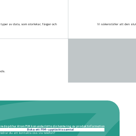
yper av data, som storlekar, färger och
Vi säkerställer att den sl
nds.
 hjälper företag att hantera, berika och distribuera produktdata över flera kanaler. Den säk
let manuella fel och förkorta tiden till marknaden. Det är särskilt fördelaktigt för företag m
 reda på hur Atom PIM kan underlätta din hantering av produktinformation
Boka ett PIM-upptäcktssamtal
ormade för att hantera rich media-tillgångar som bilder och videor. Båda kan integreras fö
redrar du att kontakta oss via telefon?