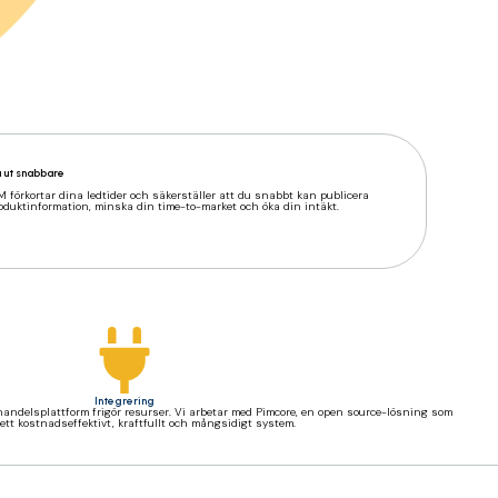
 ut snabbare
M förkortar dina ledtider och säkerställer att du snabbt kan publicera
oduktinformation, minska din time-to-market och öka din intäkt.
Integrering
andelsplattform frigör resurser. Vi arbetar med Pimcore, en open source-lösning som
 ett kostnadseffektivt, kraftfullt och mångsidigt system.