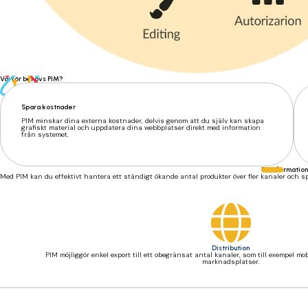
Varför behövs PIM?
Spara kostnader
PIM minskar dina externa kostnader, delvis genom att du själv kan skapa
grafiskt material och uppdatera dina webbplatser direkt med information
från systemet.
En information
Med PIM kan du effektivt hantera ett ständigt ökande antal produkter över fler kanaler och 
Distribution
PIM möjliggör enkel export till ett obegränsat antal kanaler, som till exempel mob
marknadsplatser.