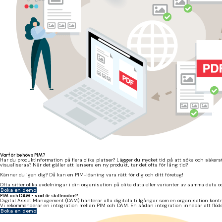
Varför behövs PIM?
Har du produktinformation på flera olika platser? Lägger du mycket tid på att söka och säkerstä
visualiseras? När det gäller att lansera en ny produkt, tar det ofta för lång tid?
Känner du igen dig? Då kan en PIM-lösning vara rätt för dig och ditt företag!
Ofta sitter olika avdelningar i din organisation på olika data eller varianter av samma data oc
Boka en demo
PIM och DAM - vad är skillnaden?
Digital Asset Management (DAM) hanterar alla digitala tillgångar som en organisation kontr
Vi rekommenderar en integration mellan PIM och DAM. En sådan integration innebär att flödet 
Boka en demo