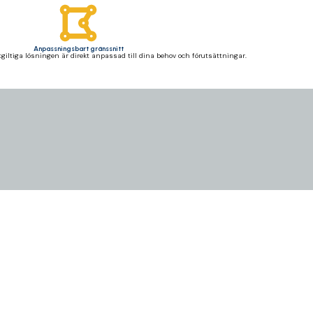
Anpassningsbart gränssnitt
utgiltiga lösningen är direkt anpassad till dina behov och förutsättningar.
erställer konsekvens, noggrannhet och effektivitet i hanteringen av produktinformation.
ed stora produktkataloger eller distributionsstrategier för flera kanaler.
r att skapa en heltäckande strategi för innehållshantering.