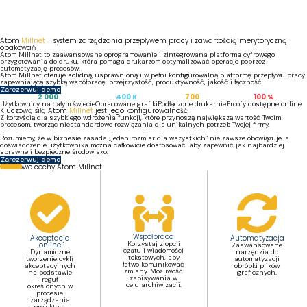
Atom
Millnet
– system zarządzania przepływem pracy i zawartością merytoryczną
opakowań
Atom Millnet to zaawansowane oprogramowanie i zintegrowana platforma cyfrowego
przygotowania do druku, która pomaga drukarzom optymalizować operacje poprzez
automatyzację procesów.
Atom Millnet oferuje solidną, usprawnioną i w pełni konfigurowalną platformę przepływu pracy
zapewniającą szybką współpracę, przejrzystość, produktywność, jakość i łączność.
Zarezerwuj demo
2 000
400
K
700
100
%
Użytkownicy na całym świecie
Opracowane grafiki
Podłączone drukarnie
Proofy dostępne online
Kluczową siłą Atom
Millnet
jest jego konfigurowalność
Z korzyścią dla szybkiego wdrożenia funkcji, które przynoszą największą wartość Twoim
procesom, tworząc niestandardowe rozwiązania dla unikalnych potrzeb Twojej firmy.
Rozumiemy, że w biznesie zasada „jeden rozmiar dla wszystkich” nie zawsze obowiązuje, a
doświadczenie użytkownika można całkowicie dostosować, aby zapewnić jak najbardziej
sprawne i bezpieczne środowisko.
Zarezerwuj demo
Kluczowe cechy Atom Millnet
Współpraca
Akceptacja
Automatyzacja
Korzystaj z opcji
online
Zaawansowane
czatu i wiadomości
Dynamiczne
narzędzia do
tekstowych, aby
tworzenie cykli
automatyzacji
łatwo komunikować
akceptacyjnych
obróbki plików
zmiany. Możliwość
na podstawie
graficznych.
zapisywania w
reguł
celu archiwizacji.
określonych w
procesie
zarządzania
projektem.