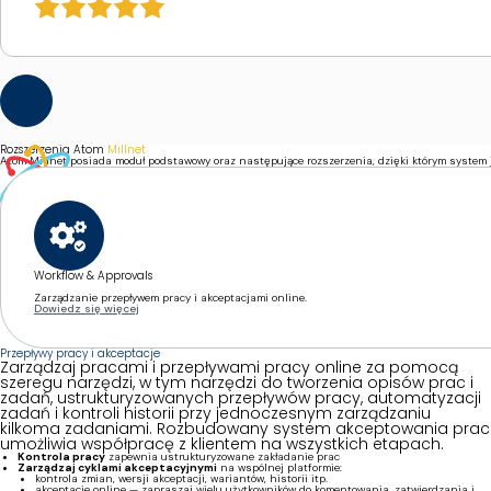
Rozszerzenia Atom
Millnet
Atom Millnet posiada moduł podstawowy oraz następujące rozszerzenia, dzięki którym system je
Workflow & Approvals
Zarządzanie przepływem pracy i akceptacjami online.
Dowiedz się więcej
Przepływy pracy i akceptacje
Zarządzaj pracami i przepływami pracy online za pomocą
szeregu narzędzi, w tym narzędzi do tworzenia opisów prac i
zadań, ustrukturyzowanych przepływów pracy, automatyzacji
zadań i kontroli historii przy jednoczesnym zarządzaniu
kilkoma zadaniami. Rozbudowany system akceptowania prac
umożliwia współpracę z klientem na wszystkich etapach.
Kontrola pracy
zapewnia ustrukturyzowane zakładanie prac
Zarządzaj cyklami akceptacyjnymi
na wspólnej platformie:
kontrola zmian, wersji akceptacji, wariantów, historii itp.
akceptacje online — zapraszaj wielu użytkowników do komentowania, zatwierdzania i