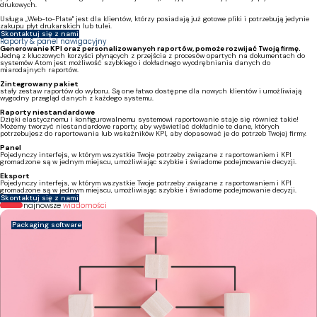
drukowych.
Usługa „Web-to-Plate" jest dla klientów, którzy posiadają już gotowe pliki i potrzebują jedynie
zakupu płyt drukarskich lub tulei.
Skontaktuj się z nami
Raporty & panel nawigacyjny
Generowanie KPI oraz personalizowanych raportów, pomoże rozwijać Twoją firmę.
Jedną z kluczowych korzyści płynących z przejścia z procesów opartych na dokumentach do
systemów Atom jest możliwość szybkiego i dokładnego wyodrębniania danych do
miarodajnych raportów.
Zintegrowany pakiet
stały zestaw raportów do wyboru. Są one łatwo dostępne dla nowych klientów i umożliwiają
wygodny przegląd danych z każdego systemu.
Raporty niestandardowe
Dzięki elastycznemu i konfigurowalnemu systemowi raportowanie staje się również takie!
Możemy tworzyć niestandardowe raporty, aby wyświetlać dokładnie te dane, których
potrzebujesz do raportowania lub wskaźników KPI, aby dopasować je do potrzeb Twojej firmy.
Panel
Pojedynczy interfejs, w którym wszystkie Twoje potrzeby związane z raportowaniem i KPI
gromadzone są w jednym miejscu, umożliwiając szybkie i świadome podejmowanie decyzji.
Eksport
Pojedynczy interfejs, w którym wszystkie Twoje potrzeby związane z raportowaniem i KPI
gromadzone są w jednym miejscu, umożliwiając szybkie i świadome podejmowanie decyzji.
Skontaktuj się z nami
Nasze najnowsze
wiadomości
Packaging software