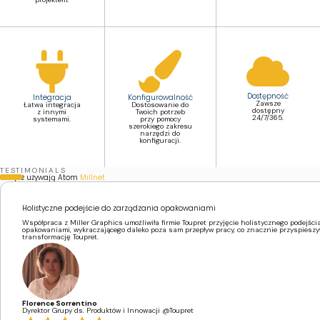
Dostępność
Integracja
Konfigurowalność
Zawsze
Łatwa integracja
Dostosowanie do
dostępny
z innymi
Twoich potrzeb
24/7/365.
systemami.
przy pomocy
szerokiego zakresu
narzędzi do
konfiguracji.
TESTIMONIALS
Oni już używają Atom
Millnet
Holistyczne podejście do zarządzania opakowaniami
Współpraca z Miller Graphics umożliwiła firmie Toupret przyjęcie holistycznego podejśc
opakowaniami, wykraczającego daleko poza sam przepływ pracy, co znacznie przyspieszył
transformację Toupret.
Florence Sorrentino
Dyrektor Grupy ds. Produktów i Innowacji @Toupret