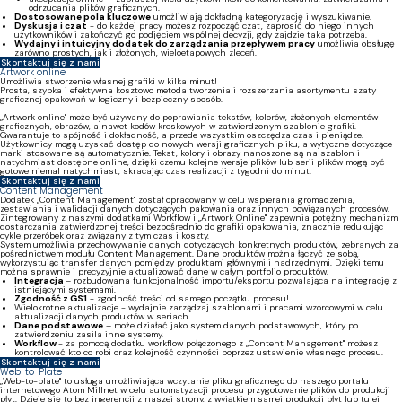
odrzucania plików graficznych.
Dostosowane pola kluczowe
umożliwiają dokładną kategoryzację i wyszukiwanie.
Dyskusja i czat
- do każdej pracy możesz rozpocząć czat, zaprosić do niego innych
użytkowników i zakończyć go podjęciem wspólnej decyzji, gdy zajdzie taka potrzeba.
Wydajny i intuicyjny dodatek do zarządzania przepływem pracy
umożliwia obsługę
zarówno prostych, jak i złożonych, wieloetapowych zleceń.
Skontaktuj się z nami
Artwork online
Umożliwia stworzenie własnej grafiki w kilka minut!
Prosta, szybka i efektywna kosztowo metoda tworzenia i rozszerzania asortymentu szaty
graficznej opakowań w logiczny i bezpieczny sposób.
„Artwork online" może być używany do poprawiania tekstów, kolorów, złożonych elementów
graficznych, obrazów, a nawet kodów kreskowych w zatwierdzonym szablonie grafiki.
Gwarantuje to spójność i dokładność, a przede wszystkim oszczędza czas i pieniądze.
Użytkownicy mogą uzyskać dostęp do nowych wersji graficznych pliku, a wytyczne dotyczące
marki stosowane są automatycznie. Tekst, kolory i obrazy nanoszone są na szablon i
natychmiast dostępne online, dzięki czemu kolejne wersje plików lub serii plików mogą być
gotowe niemal natychmiast, skracając czas realizacji z tygodni do minut.
Skontaktuj się z nami
Content Management
Dodatek „Content Management" został opracowany w celu wspierania gromadzenia,
zestawiania i walidacji danych dotyczących pakowania oraz innych powiązanych procesów.
Zintegrowany z naszymi dodatkami Workflow i „Artwork Online" zapewnia potężny mechanizm
dostarczania zatwierdzonej treści bezpośrednio do grafiki opakowania, znacznie redukując
cykle przeróbek oraz związany z tym czas i koszty.
System umożliwia przechowywanie danych dotyczących konkretnych produktów, zebranych za
pośrednictwem modułu Content Management. Dane produktów można łączyć ze sobą,
wykorzystując transfer danych pomiędzy produktami głównymi i nadrzędnymi. Dzięki temu
można sprawnie i precyzyjnie aktualizować dane w całym portfolio produktów.
Integracja
– rozbudowana funkcjonalność importu/eksportu pozwalająca na integrację z
istniejącymi systemami.
Zgodność z GS1
- zgodność treści od samego początku procesu!
Wielokrotne aktualizacje - wydajnie zarządzaj szablonami i pracami wzorcowymi w celu
aktualizacji danych produktów w seriach.
Dane podstawowe
– może działać jako system danych podstawowych, który po
zatwierdzeniu zasila inne systemy.
Workflow
- za pomocą dodatku workflow połączonego z „Content Management" możesz
kontrolować kto co robi oraz kolejność czynności poprzez ustawienie własnego procesu.
Skontaktuj się z nami
Web-to-Plate
„Web-to-plate" to usługa umożliwiająca wczytanie pliku graficznego do naszego portalu
internetowego Atom Millnet w celu automatyzacji procesu przygotowanie plików do produkcji
płyt. Dzieje się to bez ingerencji z naszej strony, z wyjątkiem samej produkcji płyt lub tulei