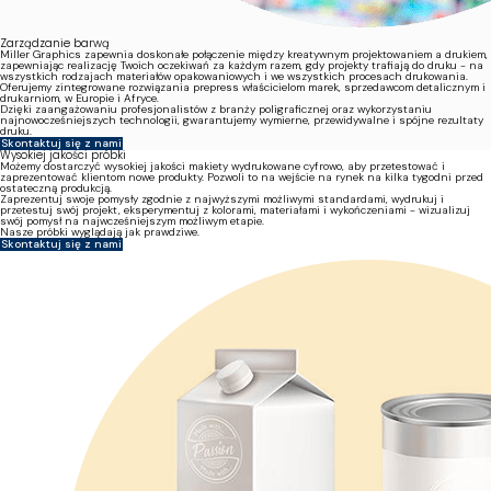
Zarządzanie barwą
Miller Graphics zapewnia doskonałe połączenie między kreatywnym projektowaniem a drukiem,
zapewniając realizację Twoich oczekiwań za każdym razem, gdy projekty trafiają do druku - na
wszystkich rodzajach materiałów opakowaniowych i we wszystkich procesach drukowania.
Oferujemy zintegrowane rozwiązania prepress właścicielom marek, sprzedawcom detalicznym i
drukarniom, w Europie i Afryce.
Dzięki zaangażowaniu profesjonalistów z branży poligraficznej oraz wykorzystaniu
najnowocześniejszych technologii, gwarantujemy wymierne, przewidywalne i spójne rezultaty
druku.
Skontaktuj się z nami
Wysokiej jakości próbki
Możemy dostarczyć wysokiej jakości makiety wydrukowane cyfrowo, aby przetestować i
zaprezentować klientom nowe produkty. Pozwoli to na wejście na rynek na kilka tygodni przed
ostateczną produkcją.
Zaprezentuj swoje pomysły zgodnie z najwyższymi możliwymi standardami, wydrukuj i
przetestuj swój projekt, eksperymentuj z kolorami, materiałami i wykończeniami - wizualizuj
swój pomysł na najwcześniejszym możliwym etapie.
Nasze próbki wyglądają jak prawdziwe.
Skontaktuj się z nami