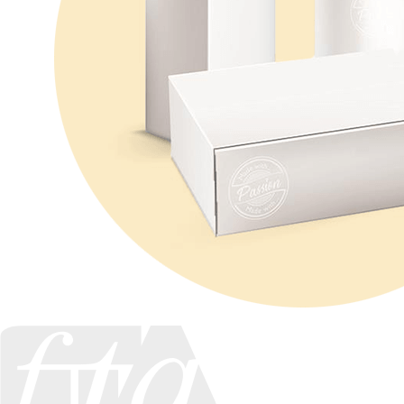
Miller Graphics jest członkiem Flexographic Technical Association.