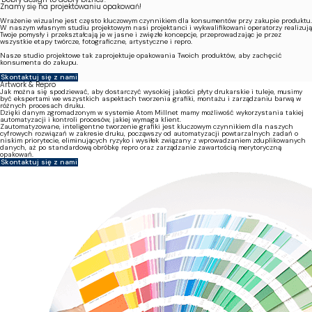
Znamy się na projektowaniu opakowań!
Wrażenie wizualne jest często kluczowym czynnikiem dla konsumentów przy zakupie produktu.
W naszym własnym studiu projektowym nasi projektanci i wykwalifikowani operatorzy realizują
Twoje pomysły i przekształcają je w jasne i zwięzłe koncepcje, przeprowadzając je przez
wszystkie etapy twórcze, fotograficzne, artystyczne i repro.
Nasze studio projektowe tak zaprojektuje opakowania Twoich produktów, aby zachęcić
konsumenta do zakupu.
Skontaktuj się z nami
Artwork & Repro
Jak można się spodziewać, aby dostarczyć wysokiej jakości płyty drukarskie i tuleje, musimy
być ekspertami we wszystkich aspektach tworzenia grafiki, montażu i zarządzaniu barwą w
różnych procesach druku.
Dzięki danym zgromadzonym w systemie Atom Millnet mamy możliwość wykorzystania takiej
automatyzacji i kontroli procesów, jakiej wymaga klient.
Zautomatyzowane, inteligentne tworzenie grafiki jest kluczowym czynnikiem dla naszych
cyfrowych rozwiązań w zakresie druku, począwszy od automatyzacji powtarzalnych zadań o
niskim priorytecie, eliminujących ryzyko i wysiłek związany z wprowadzaniem zduplikowanych
danych, aż po standardową obróbkę repro oraz zarządzanie zawartością merytoryczną
opakowań.
Skontaktuj się z nami