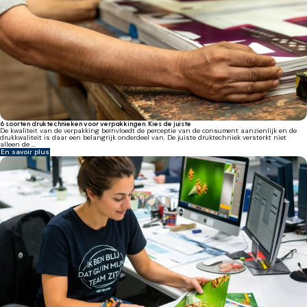
6 soorten druktechnieken voor verpakkingen. Kies de juiste
De kwaliteit van de verpakking beïnvloedt de perceptie van de consument aanzienlijk en de
drukkwaliteit is daar een belangrijk onderdeel van. De juiste druktechniek versterkt niet
alleen de ...
En savoir plus