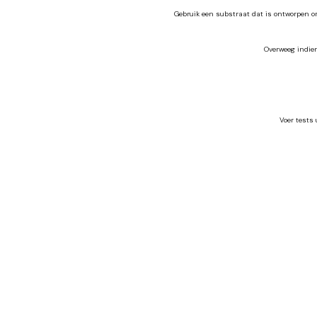
Gebruik een substraat dat is ontworpen om 
Overweeg indien
Voer tests