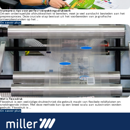
10 prepress tips voor perfect verpakkingsdrukwerk
Om een onberispelijke afdrukkwaliteit te bereiken, moet je veel aandacht besteden aan het
prepressproces. Deze cruciale stap bestaat uit het voorbereiden van je grafische
ontwerpbestanden op het ...
En savoir plus
Wat is flexodruk
Flexodruk is een veelzijdige druktechniek die gebruik maakt van flexibele reliëfplaten en
sneldrogende inkten. Met deze methode kan op een breed scala aan substraten worden
gedrukt. Flexodruk is ...
En savoir plus