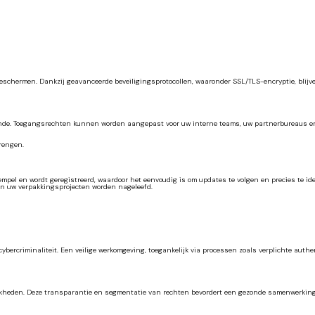
chermen. Dankzij geavanceerde beveiligingsprotocollen, waaronder SSL/TLS-encryptie, blijve
ende. Toegangsrechten kunnen worden aangepast voor uw interne teams, uw partnerbureaus en
brengen.
tempel en wordt geregistreerd, waardoor het eenvoudig is om updates te volgen en precies te id
an uw verpakkingsprojecten worden nageleefd.
cybercriminaliteit. Een veilige werkomgeving, toegankelijk via processen zoals verplichte aut
elijkheden. Deze transparantie en segmentatie van rechten bevordert een gezonde samenwerking