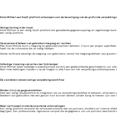
Atom Millnet: een SaaS-platform ontworpen voor de beveiliging van de grafische verpakking
Veilige hosting in de cloud
Atom Millnet is een veilig SaaS-platform dat gecodeerde gegevensopslag en regelmatige back
een veilig platform.
Geavanceerd beheer van gebruikerstoegang en -rechten
Met Atom Millnet kunt u toegang en gebruikersrechten beheren. U kunt per project specifie
heeft tot de informatie die ze nodig hebben.
Sterke verificatie beveiligt de toegang van gebruikers, terwijl het toegangsbeheer voor gaste
Volledige tracering van acties met tijdstempel
Atom Millnet biedt volledige traceerbaarheid dankzij een gedetailleerde geschiedenis van alle
Real-time meldingen houden u op de hoogte in elke fase van het verpakkingsvalidatieproces.
De voordelen van een veilige verpakkingsworkflow
Minder risico op gegevenslekken
Door een veilig cloudplatform te integreren om uw verpakkingsworkflow te beheren, elimineert
betekent dat gebruikers met een gerust hart kunnen werken zonder bang te hoeven zijn voor in
Meer vertrouwen in interne en externe uitwisselingen
Een veilig platform versterkt de vertrouwensrelatie met uw partners, drukkers en interne af
begrijpen. Een professionele, rigoureuze aanpak die de gegevens van uw partners beschermt en