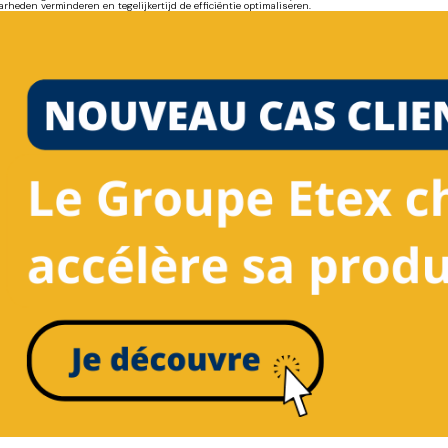
heden verminderen en tegelijkertijd de efficiëntie optimaliseren.