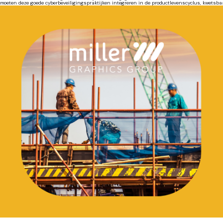
moeten deze goede cyberbeveiligingspraktijken integreren in de productlevenscyclus, kwetsbaar