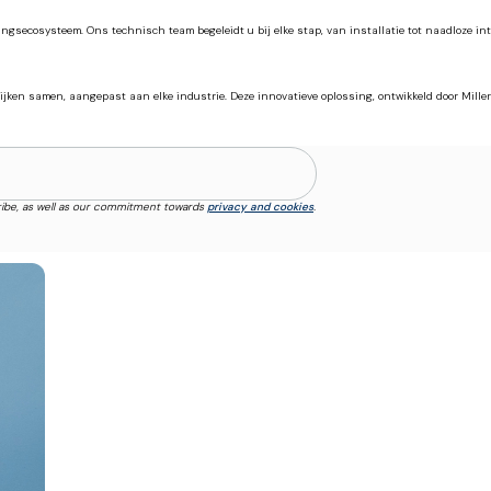
secosysteem. Ons technisch team begeleidt u bij elke stap, van installatie tot naadloze integ
ijken samen, aangepast aan elke industrie. Deze innovatieve oplossing, ontwikkeld door Miller
ibe, as well as our commitment towards
privacy and cookies
.