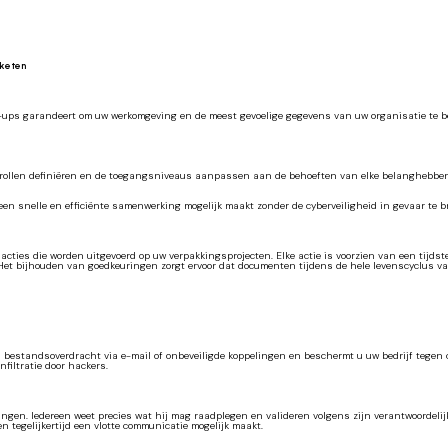
sketen
-ups garandeert om uw werkomgeving en de meest gevoelige gegevens van uw organisatie te bes
ke rollen definiëren en de toegangsniveaus aanpassen aan de behoeften van elke belanghebb
n een snelle en efficiënte samenwerking mogelijk maakt zonder de cyberveiligheid in gevaar te 
 acties die worden uitgevoerd op uw verpakkingsprojecten. Elke actie is voorzien van een tijds
 Het bijhouden van goedkeuringen zorgt ervoor dat documenten tijdens de hele levenscyclus v
 u bestandsoverdracht via e-mail of onbeveiligde koppelingen en beschermt u uw bedrijf tegen 
filtratie door hackers.
delingen. Iedereen weet precies wat hij mag raadplegen en valideren volgens zijn verantwoord
 tegelijkertijd een vlotte communicatie mogelijk maakt.