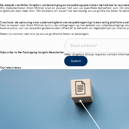
De aanpak van Miller Graphics om beveiliging en verpakkingsprestaties met elkaar te verzoe
Wij implementeren Atom Millnet snel en passen het aan uw specifieke behoeften aan. Dit omvat 
al gebruikt door meer dan 700 drukkers en maakt het eenvoudig om uw grafische keten te beher
Conclusie: de oplossing voor cyberveiligheid van verpakkingen ligt in een veilig platform zoal
Door te kiezen voor Atom Millnet kunt u de uitdagingen op het gebied van cyberbeveiliging om
levenscyclus van uw verpakkingsbestanden effectief te beheren en tegelijkertijd uw interne p
Neem nu contact met ons op om uw grafische keten te beveiligen.
Subscribe to the Packaging Insights Newsletter
Miller Graphics Group requires contact informa
Our latest news