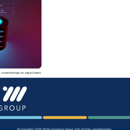
en samenbrengt en organiseert.
© Copyright 2026 Miller Graphics Group. Alle rechten voorbehouden.