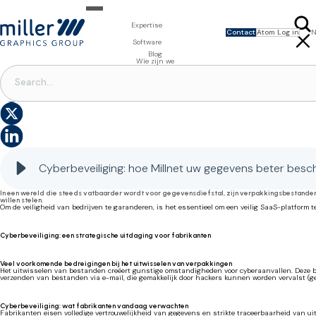
Expertise
Contact
Atom Log in
N
Expertise voor merkeigenaars
Software
ENGLISH
FRANÇAIS
Design & Foto
Packaging Artwork Management - Millnet
Blog
Expertise voor drukkerijen
3D Visualisaties
Digital Asset Management - DAM
Wie zijn we
Prepress Diensten
Product Information Management - PIM
VERPAKKINGSSOFTWARE
|
VERPAKKINGSWORKFLOW
|
INHOUDSBEHEER VAN VERPAKKINGEN
Prepress Diensten
Software voor verpakkingen
Template Based Editing - Creator
Cyberbeveiliging: hoe Millnet de bescherming van uw gegevens verbetert
Drukvormen
Digital Publishing - MAG
Printbenodigdheden
Digitale Oplossingen
Cyberbeveiliging: hoe Millnet uw gegevens beter bes
In een wereld die steeds vatbaarder wordt voor gegevensdiefstal, zijn verpakkingsbestanden
willen stelen.
Om de veiligheid van bedrijven te garanderen, is het essentieel om een veilig SaaS-platfor
Cyberbeveiliging: een strategische uitdaging voor fabrikanten
Veel voorkomende bedreigingen bij het uitwisselen van verpakkingen
Het uitwisselen van bestanden creëert gunstige omstandigheden voor cyberaanvallen. Deze b
verzenden van bestanden via e-mail, die gemakkelijk door hackers kunnen worden vervalst (ge
Cyberbeveiliging: wat fabrikanten vandaag verwachten
Fabrikanten eisen volledige vertrouwelijkheid van gegevens en strikte traceerbaarheid van 