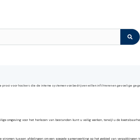
prooi voor hackers die de interne systemen van bedrijven willen infiltreren en gevoelige ge
ge omgeving voor het herlezen van bestanden kunt u veilig werken, terwijl u de kwetsbaarh
are stromen tussen afdelingen om een soepele samenwerking op het gebied van verpakkingen t