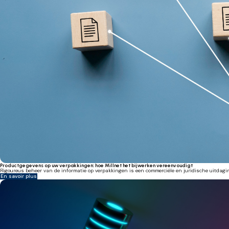
Productgegevens op uw verpakkingen: hoe Millnet het bijwerken vereenvoudigt
Rigoureus beheer van de informatie op verpakkingen is een commerciële en juridische uitdaging
En savoir plus