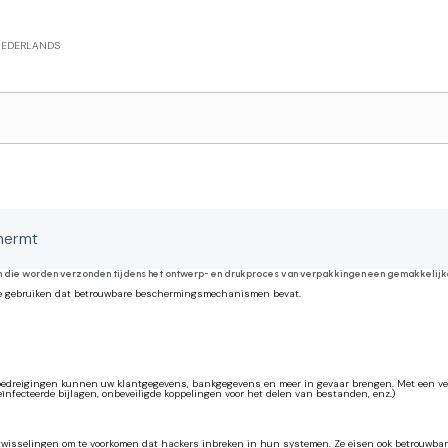
EDERLANDS
chermt
 die worden verzonden tijdens het ontwerp- en drukproces van verpakkingen een gemakkelijke 
m te gebruiken dat betrouwbare beschermingsmechanismen bevat.
edreigingen kunnen uw klantgegevens, bankgegevens en meer in gevaar brengen. Met een veili
ïnfecteerde bijlagen, onbeveiligde koppelingen voor het delen van bestanden, enz.)
uitwisselingen om te voorkomen dat hackers inbreken in hun systemen. Ze eisen ook betrouwb