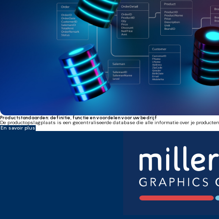
Productstandaarden: definitie, functie en voordelen voor uw bedrijf
De productopslagplaats is een gecentraliseerde database die alle informatie over je product
En savoir plus