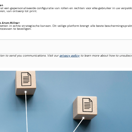
nen
een gepersonaliseerde configuratie van rollen en rechten voor elke gebruiker in uw verpakking
en, van ontwerp tot print.
s Atom Millnet
zetten in echte strategische kansen. Dit veilige platform brengt alle beste beschermingsprakt
rocessen te beveiligen.
tion to send you communications. Visit our
privacy policy
to learn more about how to unsubscr