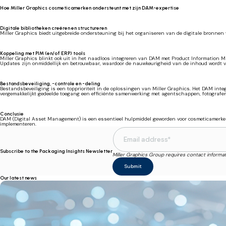
Hoe Miller Graphics cosmeticamerken ondersteunt met zijn DAM-expertise
Digitale bibliotheken creëren en structureren
Miller Graphics biedt uitgebreide ondersteuning bij het organiseren van de digitale bronnen
Koppeling met PIM (en/of ERP) tools
Miller Graphics blinkt ook uit in het naadloos integreren van DAM met Product Information M
Updates zijn onmiddellijk en betrouwbaar, waardoor de nauwkeurigheid van de inhoud wordt v
Bestandsbeveiliging, -controle en -deling
Bestandsbeveiliging is een topprioriteit in de oplossingen van Miller Graphics. Het DAM integ
vergemakkelijkt gedeelde toegang een efficiënte samenwerking met agentschappen, fotografen
Conclusie
DAM (Digital Asset Management) is een essentieel hulpmiddel geworden voor cosmeticamerken,
implementeren.
Subscribe to the Packaging Insights Newsletter
Miller Graphics Group requires contact informa
Our latest news