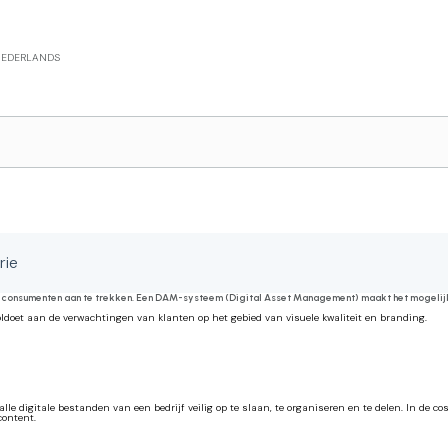
EDERLANDS
 en te verkopen
rie
 om consumenten aan te trekken. Een DAM-systeem (Digital Asset Management) maakt het mogelij
oldoet aan de verwachtingen van klanten op het gebied van visuele kwaliteit en branding.
e digitale bestanden van een bedrijf veilig op te slaan, te organiseren en te delen. In de co
content.