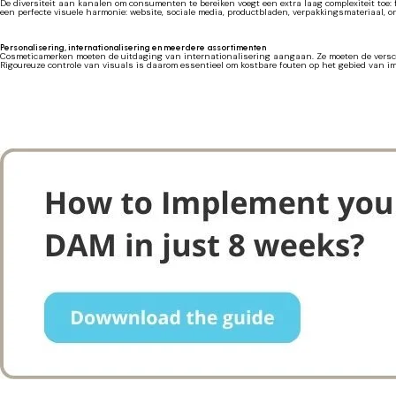
De diversiteit aan kanalen om consumenten te bereiken voegt een extra laag complexiteit toe
een perfecte visuele harmonie: website, sociale media, productbladen, verpakkingsmateriaal, 
Personalisering, internationalisering en meerdere assortimenten
Cosmeticamerken moeten de uitdaging van internationalisering aangaan. Ze moeten de verschill
Rigoureuze controle van visuals is daarom essentieel om kostbare fouten op het gebied van i