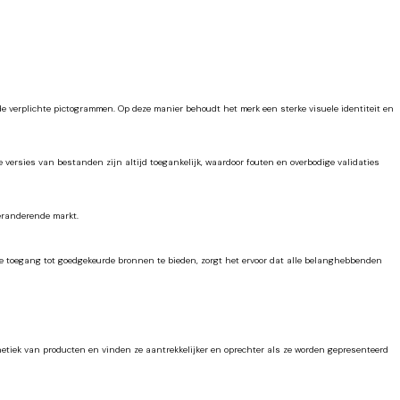
e verplichte pictogrammen. Op deze manier behoudt het merk een sterke visuele identiteit en
ersies van bestanden zijn altijd toegankelijk, waardoor fouten en overbodige validaties
veranderende markt.
de toegang tot goedgekeurde bronnen te bieden, zorgt het ervoor dat alle belanghebbenden
hetiek van producten en vinden ze aantrekkelijker en oprechter als ze worden gepresenteerd