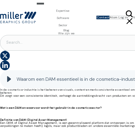
Expertise
Contact
Atom Log in
N
Expertise voor merkeigenaars
Software
ENGLISH
Design & Foto
Packaging Artwork Management - Millnet
Expertise voor drukkerijen
Sector
FRANÇAIS
3D Visualisaties
Digital Asset Management - DAM
Prepress Diensten
Product Information Management - PIM
Prepress Diensten
Voeding en Dranken
Blog
Software voor verpakkingen
Template Based Editing - Creator
Drukvormen
Wie zijn we
Digital Publishing - MAG
Printbenodigdheden
DIGITAL ASSET MANAGEMENT
Digitale Oplossingen
Waarom een DAM essentieel is in de cosmetica-industrie: beheer(s) je visuals om te overtuigen
Waarom een DAM essentieel is in de cosmetica-indust
In de cosmetica-industrie is het beheren van visuals, content en merkconsistentie essentieel
beheren.
Dit zorgt voor een consistente identiteit, verhoogt de aantrekkingskracht van producten en v
Wat is een DAM en waarvoor wordt het gebruikt in de cosmeticasector?
Definitie van DAM (Digital Asset Management)
Een DAM, of Digital Asset Management, is een gecentraliseerd platform dat ontworpen is om all
verpakkingen te maken heeft), logo's, maar ook productbladen en andere essentiële marketing