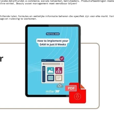
: fysieke detailhandel, e-commerce, sociale netwerken, beïnvloeders... Productafbeeldingen m
online winkel... Beauty asset management moet wendbaar blijven!
ende talen, formules en wettelijke informatie beheren die specifiek zijn voor elke markt. Var
mago en naleving te voorkomen.