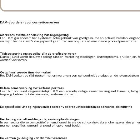
DAM-voordelen voor cosmeticamerken
Merkconsistentie en naleving van regelgeving
Een DAM garandeert het systematische gebruik van goedgekeurde en actuele beelden, ongeacht 
vermijdt het de risico's die gepaard gaan met een onjuiste of verouderde productpresentatie.
Tijdsbesparing en soepelheid in de grafische keten
Dankzij DAM wordt de uitwisseling tussen marketingafdelingen, ontwerpteams, drukkerijen, fo
worden voorkomen.
Geoptimaliseerde time-to-market
Het DAM verkort de tijd tussen het ontwerp van een schoonheidsproduct en de releasedatum aan
Betere samenwerking met externe partners
Last but not least vergemakkelijkt DAM een soepele, veilige samenwerking met bureaus, fotog
toegang hebben tot de nieuwste, conforme content.
De specifieke uitdagingen van het beheer van productbeelden in de schoonheidsindustrie
Het belang van afbeeldingen bij aankoopbeslissingen
In een sector die zo competitief en emotioneel is als de schoonheidsbranche, spelen design 
met een gepolijst, samenhangend en opvallend beeld.
De vermenigvuldiging van distributiekanalen