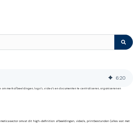
6
:
20
k om merkafbeeldingen, logo's, video's en documenten te centraliseren, organiseren en
smeticasector omvat dit high-definition afbeeldingen, video's, printbestanden (alles wat met