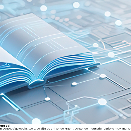
catalogi
eenvoudige opslagtools: ze zijn de drijvende kracht achter de industrialisatie van uw marke