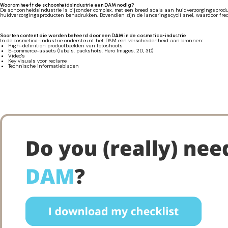
Waarom heeft de schoonheidsindustrie een DAM nodig?
De schoonheidsindustrie is bijzonder complex, met een breed scala aan huidverzorgingsproduc
huidverzorgingsproducten benadrukken. Bovendien zijn de lanceringscycli snel, waardoor freq
Soorten content die worden beheerd door een DAM in de cosmetica-industrie
In de cosmetica-industrie ondersteunt het DAM een verscheidenheid aan bronnen:
High-definition productbeelden van fotoshoots
E-commerce-assets (labels, packshots, Hero Images, 2D, 3D)
Video's
Key visuals voor reclame
Technische informatiebladen