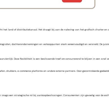
het land of distributiekanaal. Het draagt bij aan de naleving van het grafisch charter en d
tografen, dochterondernemingen en verkooppunten sterk vereenvoudigd en versneld. De juiste v
zienlijk. Deze flexibiliteit is een beslissende troef om concurrerend te blijven in een snel 
rafen, drukkers, e-commerce platforms en andere externe partners. Door gecontroleerde gedeel
en imago een strategische rol bij aankoopbeslissingen. Consumenten zijn gevoelig voor de est