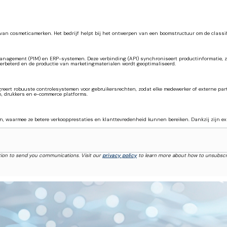
 van cosmeticamerken. Het bedrijf helpt bij het ontwerpen van een boomstructuur om de classi
anagement (PIM) en ERP-systemen. Deze verbinding (API) synchroniseert productinformatie, zo
erbeterd en de productie van marketingmaterialen wordt geoptimaliseerd.
reert robuuste controlesystemen voor gebruikersrechten, zodat elke medewerker of externe part
, drukkers en e-commerce platforms.
 waarmee ze betere verkoopprestaties en klanttevredenheid kunnen bereiken. Dankzij zijn exp
tion to send you communications. Visit our
privacy policy
to learn more about how to unsubscr