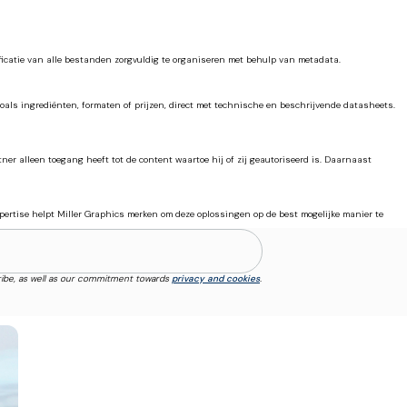
ficatie van alle bestanden zorgvuldig te organiseren met behulp van metadata.
als ingrediënten, formaten of prijzen, direct met technische en beschrijvende datasheets.
ner alleen toegang heeft tot de content waartoe hij of zij geautoriseerd is. Daarnaast
ertise helpt Miller Graphics merken om deze oplossingen op de best mogelijke manier te
ibe, as well as our commitment towards
privacy and cookies
.