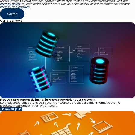
Miller Graphics Group requires contact information to send you communications. Visit our
privacy policy
to learn more about how to unsubscribe, as well as our commitment towards
privacy and cookies
.
Our latest news
Productstandaarden: definitie, functie en voordelen voor uw bedrijf
De productopslagplaats is een gecentraliseerde database die alle informatie over je
producten samenbrengt en organiseert.
En savoir plus