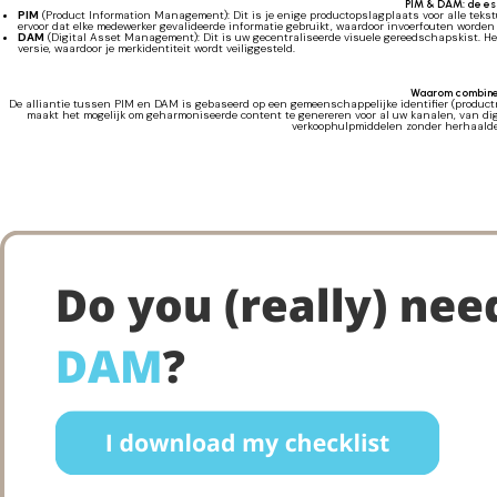
PIM & DAM: de es
PIM
(Product Information Management): Dit is je enige productopslagplaats voor alle tekst
ervoor dat elke medewerker gevalideerde informatie gebruikt, waardoor invoerfouten worden
DAM
(Digital Asset Management): Dit is uw gecentraliseerde visuele gereedschapskist. Het 
versie, waardoor je merkidentiteit wordt veiliggesteld.
Waarom combin
De alliantie tussen PIM en DAM is gebaseerd op een gemeenschappelijke identifier (productr
maakt het mogelijk om geharmoniseerde content te genereren voor al uw kanalen, van dig
verkoophulpmiddelen zonder herhaald