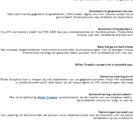
Automatisch genereren van ve
Door technische gegevens (ingrediënten, EAN-codes, logo's, enz.) en visuals samen te v
garandeert totale precisie voor etiketten en bijsluite
Automatisch bijwerken 
Via API-connectors voedt het PIM-DAM duo je e-commercesites en marktplaatsen. Productblad
inhoud, voor een verbeterde klantervar
Meertalige en multichann
Het systeem vergemakkelijkt internationalisatie door kruisverwijzingen aan te brengen tuss
interactieve catalogi en gedrukte media passen zich onmiddellijk aan aan de 
Miller Graphics expertise in verpakking
Datastructurering en in
Miller Graphics kan u helpen bij het modelleren van uw gegevensstromen. Naar het voorbeeld v
in professionele tools), definiëren wij de layoutregels en API-verbindingen die nod
Automatisering van document- 
Met onze oplossing
Atom Creator
automatiseren we de creatie van uw complexe media. 
gevalideerde visuals en zorgt zo voor ee
Oplossingen op maat voo
Van voeding tot detailhandel, we passen onze implementaties aan de vereisten van uw sect
rendement op uw investerin