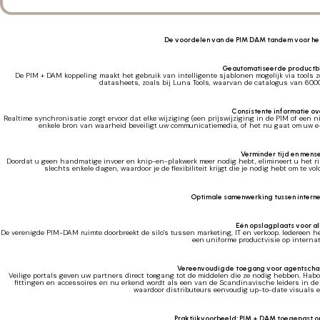
De voordelen van de PIM DAM tandem voor he
Geautomatiseerde productbl
De PIM + DAM koppeling maakt het gebruik van intelligente sjablonen mogelijk via tools 
datasheets, zoals bij Luna Tools, waarvan de catalogus van 6000
Consistente informatie ov
Realtime synchronisatie zorgt ervoor dat elke wijziging (een prijswijziging in de PIM of een 
enkele bron van waarheid beveiligt uw communicatiemedia, of het nu gaat om uw e-
Verminder tijd en mense
Doordat u geen handmatige invoer en knip-en-plakwerk meer nodig hebt, elimineert u het ri
slechts enkele dagen, waardoor je de flexibiliteit krijgt die je nodig hebt om te 
Optimale samenwerking tussen interne
Eén opslagplaats voor al
De verenigde PIM-DAM ruimte doorbreekt de silo's tussen marketing, IT en verkoop. Iedereen h
een uniforme productvisie op interna
Vereenvoudigde toegang voor agentschapp
Veilige portals geven uw partners direct toegang tot de middelen die ze nodig hebben. Hab
fittingen en accessoires en nu erkend wordt als een van de Scandinavische leiders in de
waardoor distributeurs eenvoudig up-to-date visuals
Praktijkvoorbeeld: PIM + DAM toegepast 