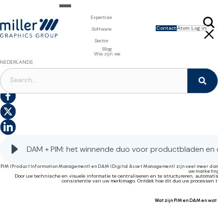
Expertise
Contact
Atom Log in
Expertise voor merkeigenaars
Software
Design & Foto
Packaging Artwork Management - Millnet
Expertise voor drukkerijen
Sector
3D Visualisaties
Digital Asset Management - DAM
Prepress Diensten
Product Information Management - PIM
Prepress Diensten
Voeding en Dranken
Blog
Software voor verpakkingen
Template Based Editing - Creator
Drukvormen
Wie zijn we
Digital Publishing - MAG
Printbenodigdheden
NEDERLANDS
Digitale Oplossingen
DIGITAL ASSET MANAGEMENT
|
PRODUCT INFORMATION MANAGEMENT
S
DAM + PIM: de winnende combinatie voor het genereren van uw productfiches en interactieve
A
catalogi
DAM + PIM: het winnende duo voor productbladen en 
PIM (Product Information Management) en DAM (Digital Asset Management) zijn veel meer dan e
uw marketing
Door uw technische en visuele informatie te centraliseren en te structureren, automat
consistentie van uw merkimago. Ontdek hoe dit duo uw processen tr
Wat zijn PIM en DAM en wat