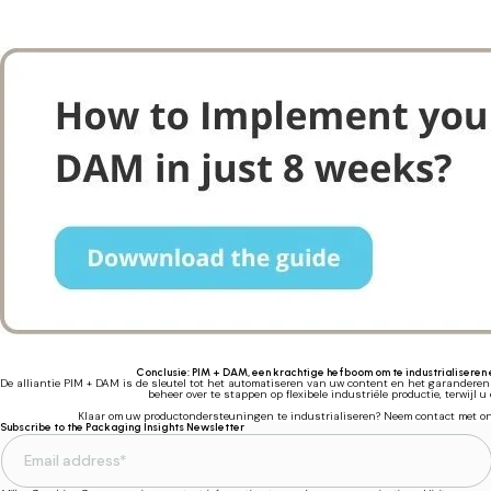
Conclusie: PIM + DAM, een krachtige hefboom om te industrialisere
De alliantie PIM + DAM is de sleutel tot het automatiseren van uw content en het garanderen
beheer over te stappen op flexibele industriële productie, terwijl 
Klaar om uw productondersteuningen te industrialiseren? Neem contact met ons
Subscribe to the Packaging Insights Newsletter