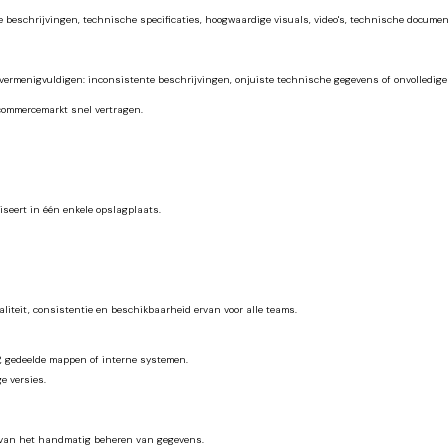
beschrijvingen, technische specificaties, hoogwaardige visuals, video's, technische documenten
h vermenigvuldigen: inconsistente beschrijvingen, onjuiste technische gegevens of onvolledi
commercemarkt snel vertragen.
iseert in één enkele opslagplaats.
iteit, consistentie en beschikbaarheid ervan voor alle teams.
RP, gedeelde mappen of interne systemen.
e versies.
s van het handmatig beheren van gegevens.