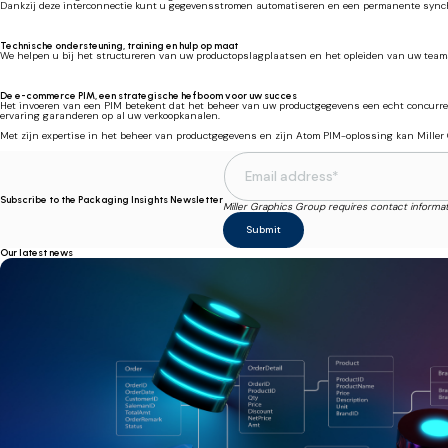
Dankzij deze interconnectie kunt u gegevensstromen automatiseren en een permanente sync
Technische ondersteuning, training en hulp op maat
We helpen u bij het structureren van uw productopslagplaatsen en het opleiden van uw team
De e-commerce PIM, een strategische hefboom voor uw succes
Het invoeren van een PIM betekent dat het beheer van uw productgegevens een echt concurrent
ervaring garanderen op al uw verkoopkanalen.
Met zijn expertise in het beheer van productgegevens en zijn Atom PIM-oplossing kan Miller 
Subscribe to the Packaging Insights Newsletter
Miller Graphics Group requires contact informa
Our latest news