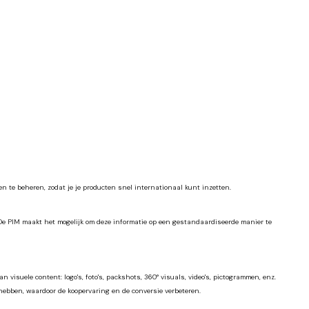
 te beheren, zodat je je producten snel internationaal kunt inzetten.
. De PIM maakt het mogelijk om deze informatie op een gestandaardiseerde manier te
isuele content: logo's, foto's, packshots, 360° visuals, video's, pictogrammen, enz.
ebben, waardoor de koopervaring en de conversie verbeteren.