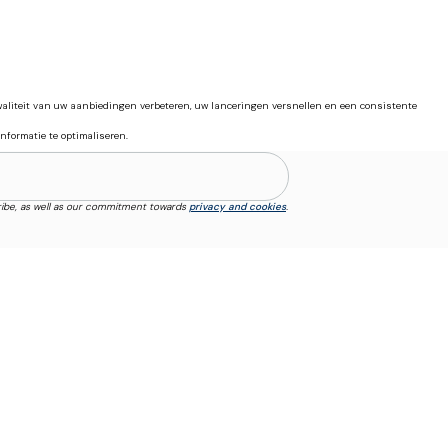
kwaliteit van uw aanbiedingen verbeteren, uw lanceringen versnellen en een consistente
nformatie te optimaliseren.
ibe, as well as our commitment towards
privacy and cookies
.