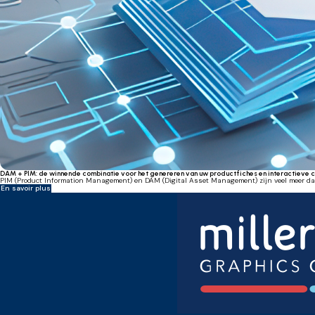
DAM + PIM: de winnende combinatie voor het genereren van uw productfiches en interactieve 
PIM (Product Information Management) en DAM (Digital Asset Management) zijn veel meer dan 
En savoir plus