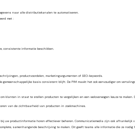
egevens naar alle distributiekanalen te automatiseren.
eerd met :
re, consistente informatie beschikken.
beschrijvingen, productvoordelen, marketingargumenten of SEO-keywords.
 gemeenschappelijke basis consistent blijft. De PIM maakt het ook eenvoudiger om vertalingen
el om klanten in staat te stellen producten te vergelijken en een weloverwogen keuze te maken
beteren van de zichtbaarheid van producten in zoekmachines.
 uw productinformatie horen effectiever beheren. Communicatiemedia zijn ook afhankelijk van v
plete, samenhangende beschrijving te maken. Dit geeft teams alle informatie die ze nodig h