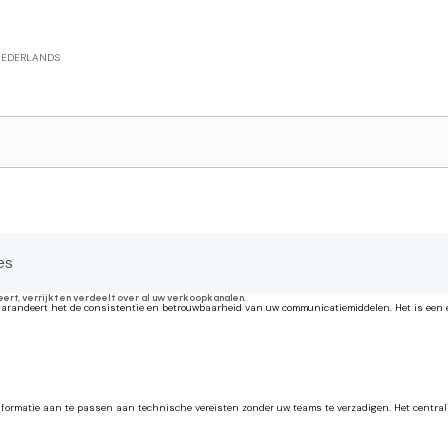
EDERLANDS
es
ert, verrijkt en verdeelt over al uw verkoopkanalen.
randeert het de consistentie en betrouwbaarheid van uw communicatiemiddelen. Het is een ec
ormatie aan te passen aan technische vereisten zonder uw teams te verzadigen. Het centralis