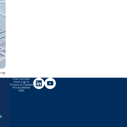
ting.
File transfer
Atom Log In
Privacy & Cookies
Privacybeleid
Jobs