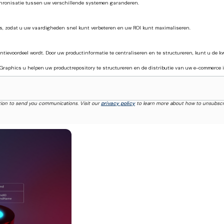
hronisatie tussen uw verschillende systemen garanderen.
s, zodat u uw vaardigheden snel kunt verbeteren en uw ROI kunt maximaliseren.
ievoordeel wordt. Door uw productinformatie te centraliseren en te structureren, kunt u de 
Graphics u helpen uw productrepository te structureren en de distributie van uw e-commerce i
tion to send you communications. Visit our
privacy policy
to learn more about how to unsubscr