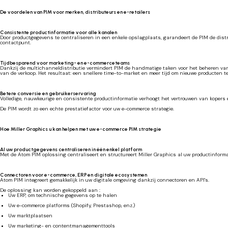
De voordelen van PIM voor merken, distributeurs en e-retailers
Consistente productinformatie voor alle kanalen
Door productgegevens te centraliseren in een enkele opslagplaats, garandeert de PIM de dis
contactpunt.
Tijdbesparend voor marketing- en e-commerceteams
Dankzij de multichanneldistributie vermindert PIM de handmatige taken voor het beheren va
van de verkoop. Het resultaat: een snellere time-to-market en meer tijd om nieuwe producten t
Betere conversie en gebruikerservaring
Volledige, nauwkeurige en consistente productinformatie verhoogt het vertrouwen van kopers en
De PIM wordt zo een echte prestatiefactor voor uw e-commerce strategie.
Hoe Miller Graphics u kan helpen met uw e-commerce PIM strategie
Al uw productgegevens centraliseren in één enkel platform
Met de Atom PIM oplossing centraliseert en structureert Miller Graphics al uw productinforma
Connectoren voor e-commerce, ERP en digitale ecosystemen
Atom PIM integreert gemakkelijk in uw digitale omgeving dankzij connectoren en API's.
De oplossing kan worden gekoppeld aan :
Uw ERP, om technische gegevens op te halen
Uw e-commerce platforms (Shopify, Prestashop, enz.)
Uw marktplaatsen
Uw marketing- en contentmanagementtools