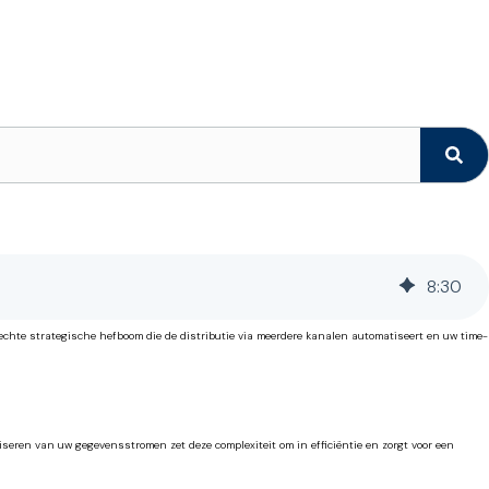
8
:
30
hte strategische hefboom die de distributie via meerdere kanalen automatiseert en uw time-
eren van uw gegevensstromen zet deze complexiteit om in efficiëntie en zorgt voor een