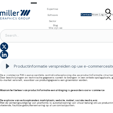
Expertise
Contact
Atom Log in
N
Expertise voor merkeigenaars
Software
ENGLISH
Design & Foto
Packaging Artwork Management - Millnet
Expertise voor drukkerijen
Sector
FRANÇAIS
3D Visualisaties
Digital Asset Management - DAM
SVENSKA
Prepress Diensten
Product Information Management - PIM
Prepress Diensten
Voeding en Dranken
Blog
Software voor verpakkingen
Template Based Editing - Creator
Drukvormen
Wie zijn we
Digital Publishing - MAG
Printbenodigdheden
PRODUCT INFORMATION MANAGEMENT
Digitale Oplossingen
Hoe u uw productinformatie effectief op al uw e-commercewebsites kunt presenteren
Productinformatie verspreiden op uw e-commercesit
De e-commerce PIM is een essentiële centralisatieoplossing die uw productinformatie structure
Door beschrijvingen en technische gegevens samen te brengen in een enkele opslagplaats, ga
to-market versnelt, waardoor uw productgegevens een groeimotor worden.
Waarom het beheer van productinformatie een uitdaging is geworden voor e-commerce
De explosie van verkoopkanalen: marktplaats, website, mobiel, sociale media, enz.
Met de vermenigvuldiging van platforms is automatisering van vitaal belang om uw productinf
vloeiende, foutloze gebruikerservaring op al uw contactpunten.