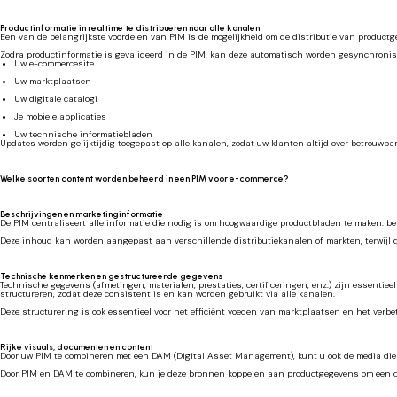
Productinformatie in realtime te distribueren naar alle kanalen
Een van de belangrijkste voordelen van PIM is de mogelijkheid om de distributie van productg
Zodra productinformatie is gevalideerd in de PIM, kan deze automatisch worden gesynchronis
Uw e-commercesite
Uw marktplaatsen
Uw digitale catalogi
Je mobiele applicaties
Uw technische informatiebladen
Updates worden gelijktijdig toegepast op alle kanalen, zodat uw klanten altijd over betrouwba
Welke soorten content worden beheerd in een PIM voor e-commerce?
Beschrijvingen en marketinginformatie
De PIM centraliseert alle informatie die nodig is om hoogwaardige productbladen te maken: 
Deze inhoud kan worden aangepast aan verschillende distributiekanalen of markten, terwijl de
Technische kenmerken en gestructureerde gegevens
Technische gegevens (afmetingen, materialen, prestaties, certificeringen, enz.) zijn essentie
structureren, zodat deze consistent is en kan worden gebruikt via alle kanalen.
Deze structurering is ook essentieel voor het efficiënt voeden van marktplaatsen en het ver
Rijke visuals, documenten en content
Door uw PIM te combineren met een DAM (Digital Asset Management), kunt u ook de media die bij
Door PIM en DAM te combineren, kun je deze bronnen koppelen aan productgegevens om een com