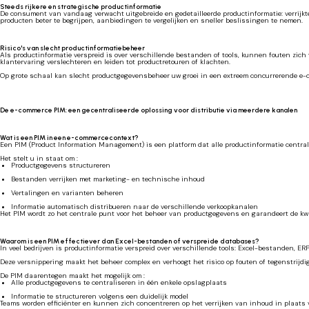
Steeds rijkere en strategische productinformatie
De consument van vandaag verwacht uitgebreide en gedetailleerde productinformatie: verrijkte 
producten beter te begrijpen, aanbiedingen te vergelijken en sneller beslissingen te nemen.
Risico's van slecht productinformatiebeheer
Als productinformatie verspreid is over verschillende bestanden of tools, kunnen fouten zic
klantervaring verslechteren en leiden tot productretouren of klachten.
Op grote schaal kan slecht productgegevensbeheer uw groei in een extreem concurrerende e-
De e-commerce PIM: een gecentraliseerde oplossing voor distributie via meerdere kanalen
Wat is een PIM in een e-commercecontext?
Een PIM (Product Information Management) is een platform dat alle productinformatie central
Het stelt u in staat om :
Productgegevens structureren
Bestanden verrijken met marketing- en technische inhoud
Vertalingen en varianten beheren
Informatie automatisch distribueren naar de verschillende verkoopkanalen
Het PIM wordt zo het centrale punt voor het beheer van productgegevens en garandeert de kwal
Waarom is een PIM effectiever dan Excel-bestanden of verspreide databases?
In veel bedrijven is productinformatie verspreid over verschillende tools: Excel-bestanden, E
Deze versnippering maakt het beheer complex en verhoogt het risico op fouten of tegenstrijdig
De PIM daarentegen maakt het mogelijk om :
Alle productgegevens te centraliseren in één enkele opslagplaats
Informatie te structureren volgens een duidelijk model
Teams worden efficiënter en kunnen zich concentreren op het verrijken van inhoud in plaat