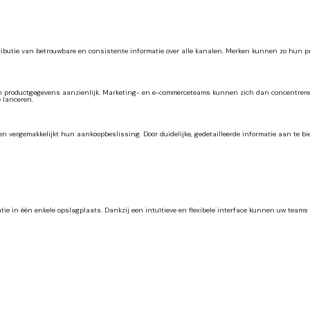
tributie van betrouwbare en consistente informatie over alle kanalen. Merken kunnen zo hun
n productgegevens aanzienlijk. Marketing- en e-commerceteams kunnen zich dan concentreren
e lanceren.
 vergemakkelijkt hun aankoopbeslissing. Door duidelijke, gedetailleerde informatie aan te bie
tie in één enkele opslagplaats. Dankzij een intuïtieve en flexibele interface kunnen uw team