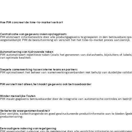
Hoe PIM concreet de time-to-market verkort
Centralisatie van gegevens in één opslagplaats
PIM elimineert informatiesilo's door alle productgegevens te groeperen in één betrouwbare ops
vergemakkelijkt PIM de besluitvorming en versnelt het het time-to-market proces aanzienlijk.
Automatisering van tijdrovende taken
PIM automatiseert repetitieve taken (zoals het genereren van datasheets, bijsluiters of label
van optimale kwaliteit.
Soepele samenwerking tussen interne teams en partners
PIM optimaliseert het beheer van samenwerkingsverbanden met behulp van duidelijke validati
PIM versnelt niet alleen, het maakt gegevens ook betrouwbaarder
Minder menselijke fouten
PIM maakt gegevens betrouwbaarder door de integratie van automatische controles en bedrijfs
Verbeterde waargenomen kwaliteit
Door verrijkte, samenhangende en goed gestructureerde productinformatie aan te bieden (gede
productervaring.
Eenvoudigere naleving van regelgeving
PIM vereenvoudigt naleving van de regelgeving door alle verplichte informatie op verpakkingen