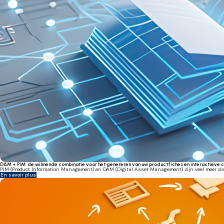
DAM + PIM: de winnende combinatie voor het genereren van uw productfiches en interactieve 
PIM (Product Information Management) en DAM (Digital Asset Management) zijn veel meer dan 
En savoir plus