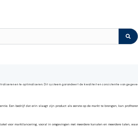
raliseren en te optimaliseren. Dit systeem garandeert de kwaliteit en consistentie van gegeve
ntie. Een bedrijf dat erin slaagt zijn product als eerste op de markt te brengen, kan profitere
kel voor marktlancering, vooral in omgevingen met meerdere kanalen en meerdere talen, waa