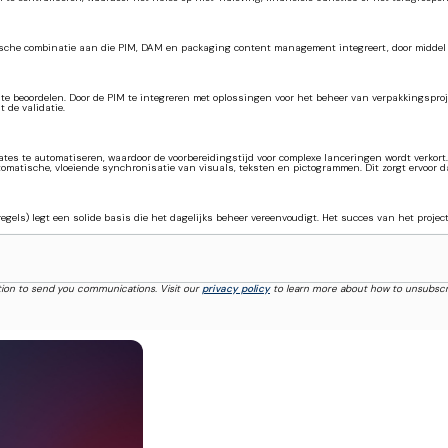
gische combinatie aan die PIM, DAM en packaging content management integreert, door middel
 te beoordelen. Door de PIM te integreren met oplossingen voor het beheer van verpakkingspr
 de validatie.
dates te automatiseren, waardoor de voorbereidingstijd voor complexe lanceringen wordt verko
matische, vloeiende synchronisatie van visuals, teksten en pictogrammen. Dit zorgt ervoor da
gels) legt een solide basis die het dagelijks beheer vereenvoudigt. Het succes van het proje
tion to send you communications. Visit our
privacy policy
to learn more about how to unsubscr