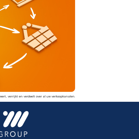
rt, verrijkt en verdeelt over al uw verkoopkanalen.