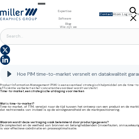
Expertise
Contact
Atom Log in
N
Expertise voor merkeigenaars
Software
ENGLISH
FRANÇAIS
Design & Foto
Packaging Artwork Management - Millnet
Blog
SVENSKA
Expertise voor drukkerijen
3D Visualisaties
Digital Asset Management - DAM
Wie zijn we
Prepress Diensten
Product Information Management - PIM
PRODUCT INFORMATION MANAGEMENT
Prepress Diensten
Software voor verpakkingen
Template Based Editing - Creator
Hoe PIM uw time-to-market versnelt en tegelijkertijd de kwaliteit van uw gegevens garandeer
Drukvormen
Digital Publishing - MAG
Printbenodigdheden
Digitale Oplossingen
Hoe PIM time-to-market versnelt en datakwaliteit gar
Product Information Management (PIM) is een essentieel strategisch hulpmiddel om de time-to-
efficiëntie verbetert en het concurrentievoordeel wordt versterkt.
Time-to-market, een strategische uitdaging voor merken
Wat is time-to-market?
Time-to-market, of TTM, verwijst naar de tijd tussen het ontwerp van een product en de marktin
dat rechtstreeks van invloed is op de winstgevendheid en de marktpositionering.
Waarom wordt deze vertraging vaak belemmerd door productgegevens?
De complexiteit en de veelheid aan bronnen en belanghebbenden (invoerfouten, onnauwkeurig
is voor effectieve coördinatie en procesoptimalisatie.