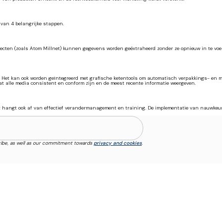
 van 4 belangrijke stappen.
ojecten (zoals Atom Millnet) kunnen gegevens worden geëxtraheerd zonder ze opnieuw in te vo
rt. Het kan ook worden geïntegreerd met grafische ketentools om automatisch verpakkings- en 
t alle media consistent en conform zijn en de meest recente informatie weergeven.
ct hangt ook af van effectief verandermanagement en training. De implementatie van nauwkeuri
ibe, as well as our commitment towards
privacy and cookies
.