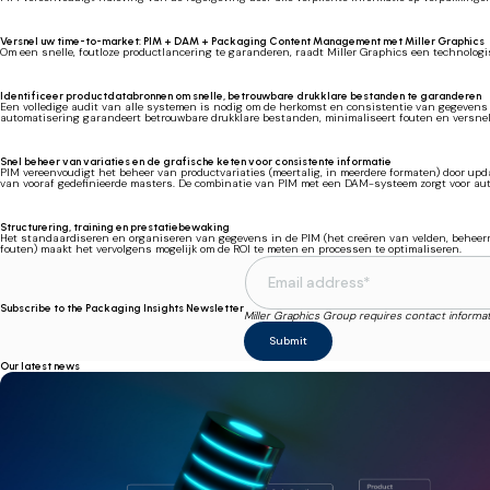
Versnel uw time-to-market: PIM + DAM + Packaging Content Management met Miller Graphics
Om een snelle, foutloze productlancering te garanderen, raadt Miller Graphics een technolo
Identificeer productdatabronnen om snelle, betrouwbare drukklare bestanden te garanderen
Een volledige audit van alle systemen is nodig om de herkomst en consistentie van gegevens
automatisering garandeert betrouwbare drukklare bestanden, minimaliseert fouten en versnelt
Snel beheer van variaties en de grafische keten voor consistente informatie
PIM vereenvoudigt het beheer van productvariaties (meertalig, in meerdere formaten) door up
van vooraf gedefinieerde masters. De combinatie van PIM met een DAM-systeem zorgt voor auto
Structurering, training en prestatiebewaking
Het standaardiseren en organiseren van gegevens in de PIM (het creëren van velden, beheerre
fouten) maakt het vervolgens mogelijk om de ROI te meten en processen te optimaliseren.
Subscribe to the Packaging Insights Newsletter
Miller Graphics Group requires contact informa
Our latest news