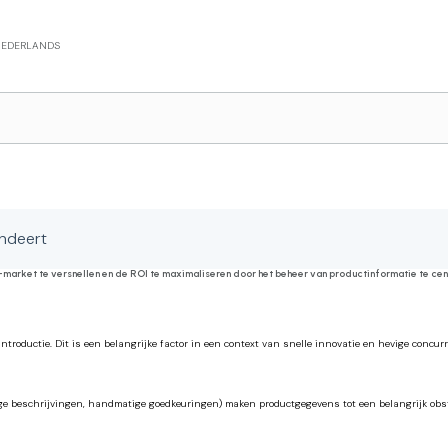
EDERLANDS
t
andeert
market te versnellen en de ROI te maximaliseren door het beheer van productinformatie te cent
troductie. Dit is een belangrijke factor in een context van snelle innovatie en hevige concurre
e beschrijvingen, handmatige goedkeuringen) maken productgegevens tot een belangrijk obsta