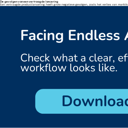
De gevolgen van een vertraagde lancering
Een vertraagde productlancering heeft grote negatieve gevolgen, zoals het verlies van markt