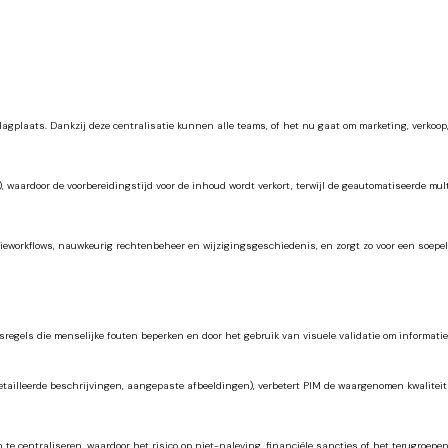
lagplaats. Dankzij deze centralisatie kunnen alle teams, of het nu gaat om marketing, verkoop,
s), waardoor de voorbereidingstijd voor de inhoud wordt verkort, terwijl de geautomatiseerde m
eworkflows, nauwkeurig rechtenbeheer en wijzigingsgeschiedenis, en zorgt zo voor een soepel
regels die menselijke fouten beperken en door het gebruik van visuele validatie om informat
tailleerde beschrijvingen, aangepaste afbeeldingen), verbetert PIM de waargenomen kwaliteit
 te centraliseren, waardoor het risico op niet-naleving, financiële sancties of het terugroep