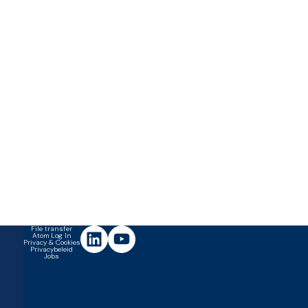
File transfer
Atom Log In
Privacy & Cookies
Privacybeleid
Jobs