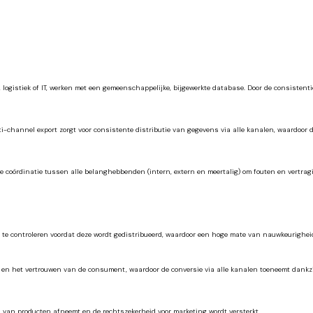
 logistiek of IT, werken met een gemeenschappelijke, bijgewerkte database. Door de consistenti
ulti-channel export zorgt voor consistente distributie van gegevens via alle kanalen, waardoor
e coördinatie tussen alle belanghebbenden (intern, extern en meertalig) om fouten en vertra
ie te controleren voordat deze wordt gedistribueerd, waardoor een hoge mate van nauwkeurighe
 en het vertrouwen van de consument, waardoor de conversie via alle kanalen toeneemt dankzi
en van producten afneemt en de rechtszekerheid voor marketing wordt versterkt.