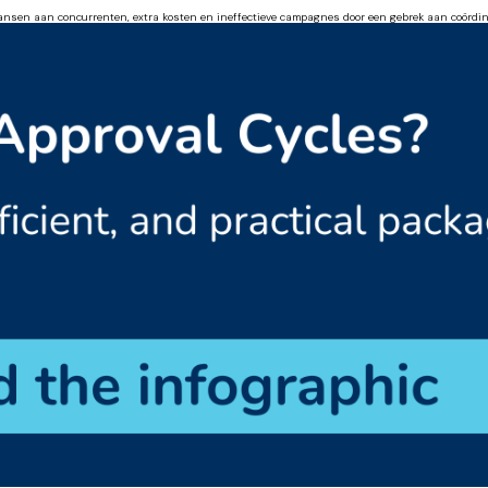
kansen aan concurrenten, extra kosten en ineffectieve campagnes door een gebrek aan coördina