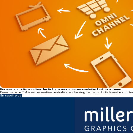
Hoe u uw productinformatie effectief op al uw e-commercewebsites kunt presenteren
De e-commerce PIM is een essentiële centralisatieoplossing die uw productinformatie structuree
En savoir plus