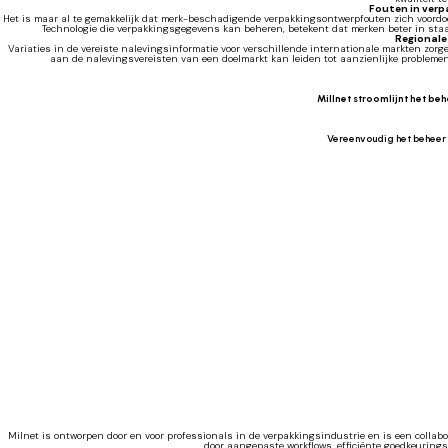
Fouten in ver
Het is maar al te gemakkelijk dat merk-beschadigende verpakkingsontwerpfouten zich voordoen
Technologie die verpakkingsgegevens kan beheren, betekent dat merken beter in sta
Regionale 
Variaties in de vereiste nalevingsinformatie voor verschillende internationale markten zorgen
aan de nalevingsvereisten van een doelmarkt kan leiden tot aanzienlijke probleme
Millnet stroomlijnt het b
Vereenvoudig het beheer
Milnet is ontworpen door en voor professionals in de verpakkingsindustrie en is een collab
door aangepaste workflows, efficiënte goedkeuringsc