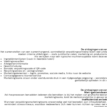
De uitdagingen van ve
Het samenstellen van een samenhangend, aantrekkelijk verpakkingsontwerp levert veel uitd
moeten interne afdelingen – zoals juridische zaken, marketing en productontw
Als we kijken naar een typische vruchtensapdoos toont deze ee
Ingrediëntenlijsten (vaak in meerdere talen)
Voedingswaarden
Allergeneninformatie
Gewicht/volume
Barcode, verpakkingscode of QR-code
Recyclingadvies en -pictogrammen
Marketingelementen – logo's, promoties, sociale media, links naar de website
Contactgegevens klantenservice
Marketingteams staan onder voortdurende druk in een tijdgevoelige omgeving – worstelen
gemakkelijk optreden in dit 
De uitdagingen van ve
Niet-gestandaard
Ad-hocprocessen benadelen iedereen die betrokken is bij het maken van grafische bestan
marketingteams, komt de merkconsistentie in gevaar e
Inefficiënties en b
Wanneer verpakkingsmarketingteams onevenredig veel tijd besteden aan inhoudsbeheer, daa
vermindert stressniveaus, waardoor medewerkers zich meer kunnen richten op taken met
kwaliteit t