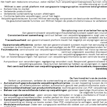
Het heeft een modulaire structuur, zodat merken hun verpakkingsontwerpproces kunnen stroo
van elke omvang en in el
Millnet is een uniek platform met aangepaste toegangsopties waarmee belanghebben
Kortere time-to-market
Verbeterde productiviteit
Verbeterde samenwerking tussen afdelingen
Conforme bedrukte verpakkingen vanaf het begin
Verpakkingsdirecteuren kunnen Millnet eenvoudig aanpassen om bestaande workflows over 
De geautomatiseerde functies van Millnet helpen de productiviteitsniveaus te verbetere
Eén oplossing voor al uw behoeften op 
Een gecentraliseerd verpakkingsinhoudsbeheersysteem speelt een crucial
Consistentie en samenhang:
centraal beheer van verpakkingsgegevens zorgt voor c
inconsistenties worden vermeden die ku
Traceerbaarheid:
een gecentraliseerd platform maakt het mogelijk om wijzigingen eenvo
risico
Operationele efficiëntie:
werken met een gecentraliseerd systeem maakt het eenvoudig om 
systemen te distribueren. Dit maakt het eenvoudiger om de PDF-verpakkingsbestanden te beh
Foutreductie:
centralisatie van verpakkingsinhoudsbeheer vermindert het risico op mensel
centraal uitgevoerd, waardoor discrepan
Naleving van regelgeving: centraal beheer van verpakkingsgegevens maakt het eenvou
Tijd- en kostenbesparingen: het opslaan van verpakkingsinformatie op een centrale locatie 
upd
Aanpasbaar aan veranderingen: regelgeving verandert vaak. Responsief, gecentraliseerd b
verpakkingsupdates. Deze kunnen betrekking hebben op wijzigingen in regelge
Het centraal beheren van verpakkingsgegevens is een betrouwbare, responsieve
wereldwi
De functionaliteit van de module
Verkort uw processen, verbeter de samenwerking en produceer sneller impactvolle ver
Automatisch geproduceerde verpakkingsillustraties
: via een koppeling tussen de in
Verpakkings- en etiketsjablonen worden automatisch gevuld met productinformatie zoals r
Gestroomlijnd beheer van productinformatie
: realtime generatie van PDF-verpakking
Beheer van de verschillende talen op verpakkingen
: genereer meertalige illustraties m
De volgende functies k
Eenvoudige versiebeheer
- geen versies meer bijhouden in lange e-mailketens of Excel-
uw verpakkingsartworkbestanden sneller perfect en klaar voor druk zijn.
Samenwerkingshulpmiddelen
- het maximaliseren van samenwerking voor een optimale o
verantwoording en breng uw teams samen. Door PDF-compliance te verhogen, wordt het ver
Modulaire structuur
: creëer een aangepaste workflow die voldoet aan uw unieke behoefte
nodig hebt.