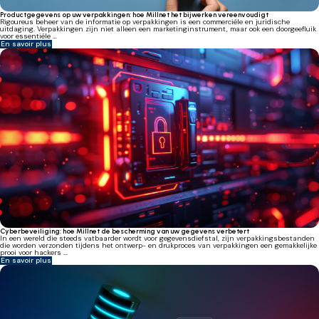
Productgegevens op uw verpakkingen: hoe Millnet het bijwerken vereenvoudigt
Rigoureus beheer van de informatie op verpakkingen is een commerciële en juridische
uitdaging. Verpakkingen zijn niet alleen een marketinginstrument, maar ook een doorgeefluik
voor essentiële ...
En savoir plus
Cyberbeveiliging: hoe Millnet de bescherming van uw gegevens verbetert
In een wereld die steeds vatbaarder wordt voor gegevensdiefstal, zijn verpakkingsbestanden
die worden verzonden tijdens het ontwerp- en drukproces van verpakkingen een gemakkelijke
prooi voor hackers ...
En savoir plus