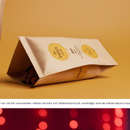
m, i en tid då varumärken måste minska sitt koldioxidavtryck samtidigt som de måste bevara kvali