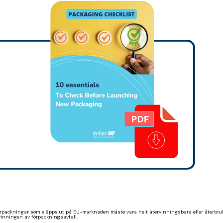
förpackningar som släpps ut på EU-marknaden måste vara helt återvinningsbara eller återbrukb
rvinningen av förpackningsavfall.