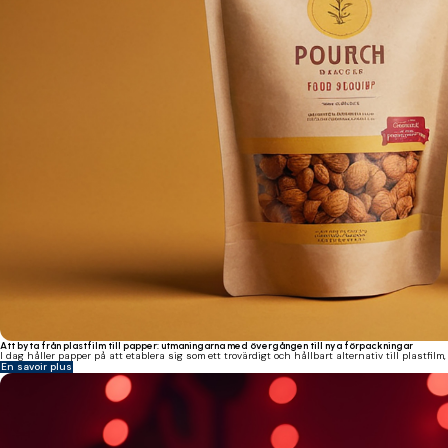
Att byta från plastfilm till papper: utmaningarna med övergången till nya förpackningar
I dag håller papper på att etablera sig som ett trovärdigt och hållbart alternativ till plastfil
En savoir plus