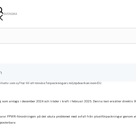
SVENSKA
LISH
NÇAIS
ERLANDS
n
tiativ som syftar till att minska förpackningars miljöpåverkan inom EU.
g som antogs i december 2024 och träder i kraft i februari 2025. Denna text ersätter direkti
varar PPWR-förordningen på det akuta problemet med avfall från plastförpackningar genom att
mposterbara