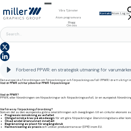
Våra Tjänster
Kontakt
Atom Log in
För varumärken
Atom programvara
ENG
FRA
Foto och Design
Millnet - Arbetsflödeshantering
Blogg
NED
För tryckerier
3D-visualisering
DAM - Digital Asset Management
Om oss
Prepress
PIM - Product Information Management
FÖRPACKNINGSPREPRESS
|
ARTWORK HANTERING
Prepress
Förpackningsprogramvara
Creator - Mallbaserad automation
Förbered dig för PPWR: uppdatera förpackningar, en strategisk utmaning för varumärken
Tryckformar
MAG - Blädderbara digitala kataloger
Trycktillbehör
System
Förbered PPWR: en strategisk utmaning för varumärke
Den europeiska förordningen om förpackningar och förpackningsavfall (PPWR) är ett viktigt ini
Vad är PPWR och hur påverkar PPWR förpackningar
Vad är PPWR?
PPWR, eller förordningen om förpackningar och förpackningsavfall, är en europeisk förordnin
Varför en ny förpackningsförordning?
Som en del av den europeiska gröna omställningen och övergången till en cirkulär ekonomi s
Progressiv minskning av avfallet
Obligatoriska krav på ekodesign
för att göra förpackningar återvinningsbara eller ko
Ökad andel återvunnet innehåll
Begränsning av plast för engångsbruk
Harmonisering av praxis
och utökat producentansvar (EPR) inom EU.