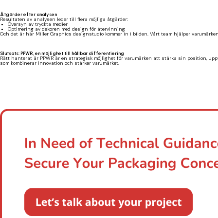
Åtgärder efter analysen
Resultaten av analysen leder till flera möjliga åtgärder:
Översyn av tryckta medier
Optimering av dekoren med design för återvinning
Och det är här Miller Graphics designstudio kommer in i bilden. Vårt team hjälper varumärke
Slutsats: PPWR, en möjlighet till hållbar differentiering
Rätt hanterat är PPWR är en strategisk möjlighet för varumärken att stärka sin position, upp
som kombinerar innovation och stärker varumärket.