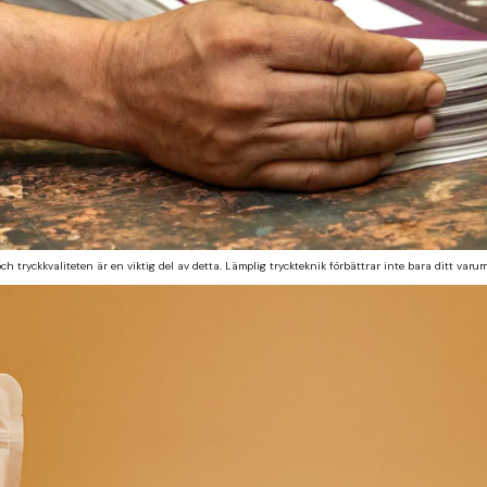
ryckkvaliteten är en viktig del av detta. Lämplig tryckteknik förbättrar inte bara ditt varumä