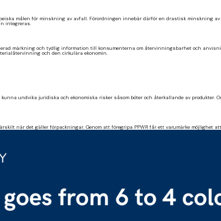
uropeiska målen för minskning av avfall. Förordningen innebär därför en drastisk minskning 
n integreras.
ad märkning och tydlig information till konsumenterna om återvinningsbarhet och anvisninga
aterialåtervinning och den cirkulära ekonomin.
unna undvika juridiska och ekonomiska risker såsom böter och återkallande av produkter. Om
ärskilt när det gäller förpackningar. Genom att föregripa PPWR får ett varumärke möjlighet 