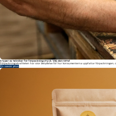
6 typer av tekniker för förpackningstryck. Välj den rätta!
Förpackningskvaliteten har stor betydelse för hur konsumenterna uppfattar förpackningen, och t
En savoir plus