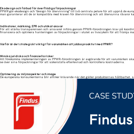
Ekodesign och förbud för överflödiga förpackningar
PPWR gör ekodesign och "design för återvinning" till två centrala pelare för att uppnå de e
man garanterar att de är kompatibla med kraven för återvinning och att återvunna råvaror ka
Indikatorer, märkning, EPR och utökat ansvar
För att stärka transparensen och ansvaret införs genom PPWR-förordningen krav på koordiner
finansiera och optimera hanteringen av förpackningar i slutet av livscykeln för att främja m
Varför är det strategiskt viktigt för varumärken att jobba proaktivt med PPWR?
Minska juridiska och finansiella risker
Att förekomma implementeringen av PPWR-förordningen är avgörande för att varumärken ska k
se över sina förpackningar för att säkerställa efterlevnad och kontrollera kostnaderna.
Optimering av miljöaspekter och image
De europeiska konsumenterna blir alltmer krävande när det gäller produkternas hållbarhet, s