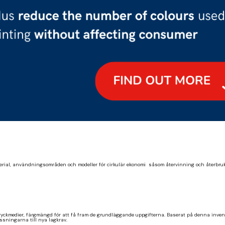
rial, användningsområden och modeller för cirkulär ekonomi såsom återvinning och återbruk. D
yckmedier, färgmängd för att få fram de grundläggande uppgifterna. Baserat på denna invente
assningarna till nya lagkrav.