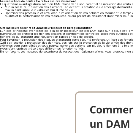
Les réductions de coûts et le retour sur investissement
Le quatrième avantage d'une solution DAM réside dans son potentiel de réduction des coûts 
Minimiser la multiplication des éléments , en évitant la création ou le stockage d'éléments
maximisant ainsi leur valeur et leur durée de vie.
Optimiser vos processus et améliorer la valorisation de vos fichiers en réduisant le temps et
qualité et la performance de vos ressources, ce qui permet de mesurer et d'optimiser leur impa
Une meilleure sécurité et un meilleur respect de la règlementation
L'un des principaux avantages de la mise en place d'un logiciel DAM basé sur le cloud est l'am
numériques de protéger les fichiers créatifs et confidentiels contre les accès non autorisés et
fichiers, ce qui garantit une récupération rapide en cas de besoin.
Pour favoriser la réduction des risques et garantir cette sécurité renforcée, utilisez des fon
Qu'il s'agisse de la protection des données, des lois sur la protection de la vie privée, des dr
éléments sont centralisés et vous pouvez mener des actions sur plusieurs fichiers à la fois lo
types d'entreprises grâce à ses différentes fonctionnalités.
En renforçant vos mesures de sécurité et de respect des réglementations, vous protégez non s