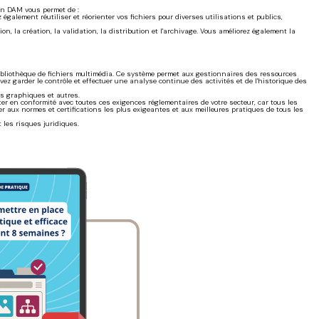
on DAM vous permet de :
galement réutiliser et réorienter vos fichiers pour diverses utilisations et publics,
on, la création, la validation, la distribution et l'archivage. Vous améliorez également la
e bibliothèque de fichiers multimédia. Ce système permet aux gestionnaires des ressources
vez garder le contrôle et effectuer une analyse continue des activités et de l'historique des
ts graphiques et autres.
ster en conformité avec toutes ces exigences réglementaires de votre secteur, car tous les
r aux normes et certifications les plus exigeantes et aux meilleures pratiques de tous les
 les risques juridiques.