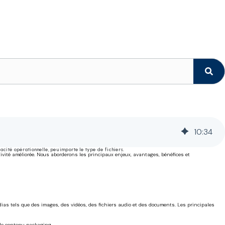
10
:
34
ité opérationnelle, peu importe le type de fichiers.
tivité améliorée. Nous aborderons les principaux enjeux, avantages, bénéfices et
dias tels que des images, des vidéos, des fichiers audio et des documents. Les principales
 de contenu packaging.