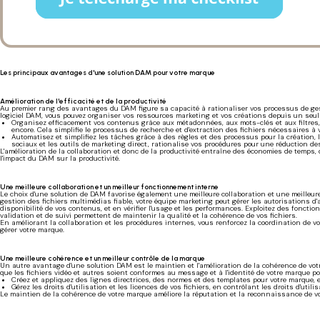
Les principaux avantages d'une solution DAM pour votre marque
Amélioration de l'efficacité et de la productivité
Au premier rang des avantages du DAM figure sa capacité à rationaliser vos processus de gest
logiciel DAM, vous pouvez organiser vos ressources marketing et vos créations depuis un seul 
Organisez efficacement vos contenus grâce aux métadonnées, aux mots-clés et aux filtres, qui v
encore. Cela simplifie le processus de recherche et d'extraction des fichiers nécessaires à v
Automatisez et simplifiez les tâches grâce à des règles et des processus pour la création, l
sociaux et les outils de marketing direct, rationalise vos procédures pour une réduction de
L'amélioration de la collaboration et donc de la productivité entraîne des économies de temps,
l'impact du DAM sur la productivité.
Une meilleure collaboration et un meilleur fonctionnement interne
Le choix d'une solution de DAM favorise également une meilleure collaboration et une meilleur
gestion des fichiers multimédias fiable, votre équipe marketing peut gérer les autorisations d'
disponibilité de vos contenus, et en vérifier l'usage et les performances. Exploitez des fonctio
validation et de suivi permettent de maintenir la qualité et la cohérence de vos fichiers.
En améliorant la collaboration et les procédures internes, vous renforcez la coordination de v
gérer votre marque.
Une meilleure cohérence et un meilleur contrôle de la marque
Un autre avantage d'une solution DAM est le maintien et l'amélioration de la cohérence de votr
que les fichiers vidéo et autres soient conformes au message et à l'identité de votre marque po
Créez et appliquez des lignes directrices, des normes et des templates pour votre marque,
Gérez les droits d'utilisation et les licences de vos fichiers, en contrôlant les droits d'utili
Le maintien de la cohérence de votre marque améliore la réputation et la reconnaissance de votr