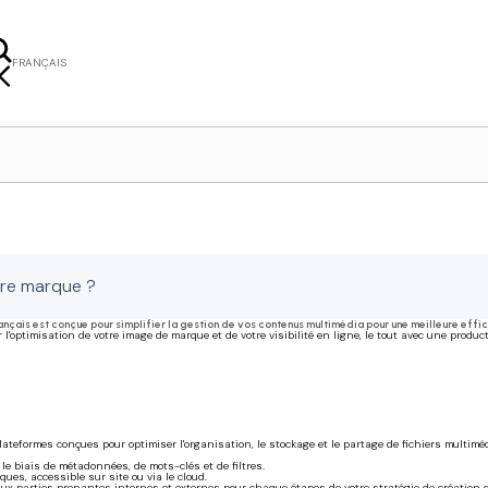
FRANÇAIS
ISH
ERLANDS
NSKA
tre marque ?
is est conçue pour simplifier la gestion de vos contenus multimédia pour une meilleure efficac
optimisation de votre image de marque et de votre visibilité en ligne, le tout avec une produc
ateformes conçues pour optimiser l'organisation, le stockage et le partage de fichiers multimé
le biais de métadonnées, de mots-clés et de filtres.
ues, accessible sur site ou via le cloud.
s aux parties prenantes internes et externes pour chaque étapes de votre stratégie de création