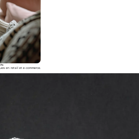
its
es en retail et e-commerce.