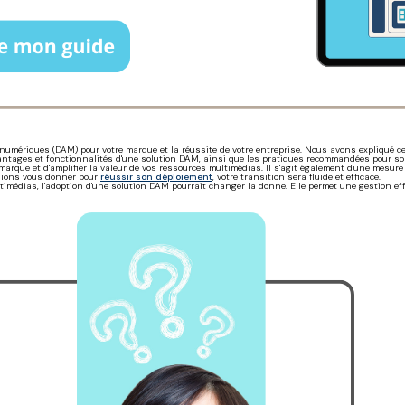
 numériques (DAM) pour votre marque et la réussite de votre entreprise. Nous avons expliqué ce
antages et fonctionnalités d'une solution DAM, ainsi que les pratiques recommandées pour son
arque et d'amplifier la valeur de vos ressources multimédias. Il s'agit également d'une mesure
ssions vous donner pour
réussir son déploiement
, votre transition sera fluide et efficace.
ltimédias, l'adoption d'une solution DAM pourrait changer la donne. Elle permet une gestion effi