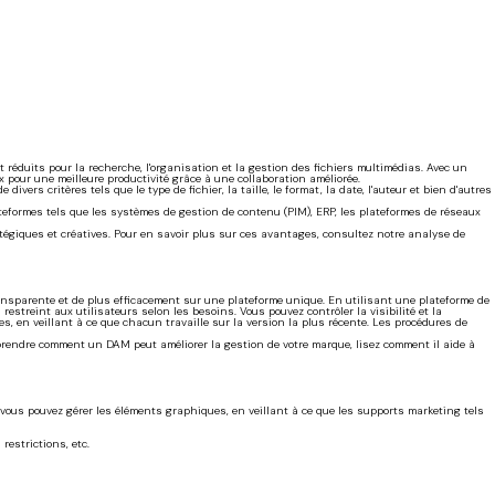
éduits pour la recherche, l'organisation et la gestion des fichiers multimédias. Avec un
 pour une meilleure productivité grâce à une collaboration améliorée.
ers critères tels que le type de fichier, la taille, le format, la date, l'auteur et bien d'autres
plateformes tels que les systèmes de gestion de contenu (PIM), ERP, les plateformes de réseaux
atégiques et créatives. Pour en savoir plus sur ces avantages, consultez notre analyse de
ansparente et de plus efficacement sur une plateforme unique. En utilisant une plateforme de
estreint aux utilisateurs selon les besoins. Vous pouvez contrôler la visibilité et la
res, en veillant à ce que chacun travaille sur la version la plus récente. Les procédures de
omprendre comment un DAM peut améliorer la gestion de votre marque, lisez comment il aide à
 vous pouvez gérer les éléments graphiques, en veillant à ce que les supports marketing tels
 restrictions, etc.