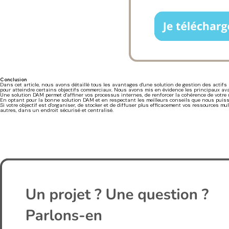
Conclusion
Dans cet article, nous avons détaillé tous les avantages d'une solution de gestion des actifs
pour atteindre certains objectifs commerciaux. Nous avons mis en évidence les principaux av
Une solution DAM permet d'affiner vos processus internes, de renforcer la cohérence de votre m
En optant pour la bonne solution DAM et en respectant les meilleurs conseils que nous pui
Si votre objectif est d'organiser, de stocker et de diffuser plus efficacement vos ressources mu
autres, dans un endroit sécurisé et centralisé.