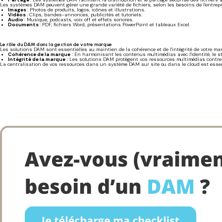
Les systèmes DAM peuvent gérer une grande variété de fichiers, selon les besoins de l'entrepr
Images
: Photos de produits, logos, icônes et illustrations.
Vidéos
: Clips, bandes-annonces, publicités et tutoriels.
Audio
: Musique, podcasts, voix off et effets sonores.
Documents
: PDF, fichiers Word, présentations PowerPoint et tableaux Excel.
Le rôle du DAM dans la gestion de votre marque
Les solutions DAM sont essentielles au maintien de la cohérence et de l'intégrité de votre ma
Cohérence de la marque
: En harmonisant les contenus multimédias avec l'identité, le s
Intégrité de la marque
: Les solutions DAM protègent vos ressources multimédias contre l
La centralisation de vos ressources dans un système DAM sur site ou dans le cloud est essenti