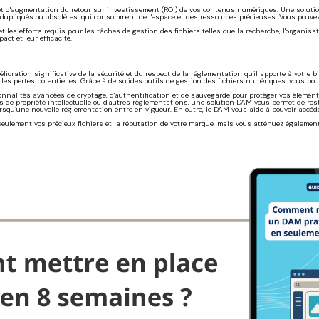
et d'augmentation du retour sur investissement (ROI) de vos contenus numériques. Une soluti
 dupliqués ou obsolètes, qui consomment de l'espace et des ressources précieuses. Vous pouvez é
 les efforts requis pour les tâches de gestion des fichiers telles que la recherche, l'organisati
ct et leur efficacité.
élioration significative de la sécurité et du respect de la réglementation qu'il apporte à votr
 les pertes potentielles. Grâce à de solides outils de gestion des fichiers numériques, vous pou
ctionnalités avancées de cryptage, d'authentification et de sauvegarde pour protéger vos élémen
oits de propriété intellectuelle ou d'autres réglementations, une solution DAM vous permet de re
rsqu’une nouvelle réglementation entre en vigueur. En outre, le DAM vous aide à pouvoir accéde
eulement vos précieux fichiers et la réputation de votre marque, mais vous atténuez également