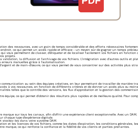
ion des ressources, avec un gain de temps considérable et des efforts nécessaires fortement r
endroit, ce qui permet un accès rapide et efficace - un moyen sûr de gagner un temps précieux
ous permettent de classer, d'étiqueter et de localiser facilement vos fichiers en fonction de div
os projets.
a validation, la diffusion et l'archivage de vos fichiers. L'intégration avec d'autres outils et 
s erreurs manuelles grâce à l'automatisation.
 d'argent et de main-d'œuvre, ce qui vous permet de vous concentrer sur des activités plus str
e communication au sein des équipes créatives, en leur permettant de travailler de manière tr
accès à vos ressources, en fonction de différents critères et de donner un accès plus ou moins r
nnalités telles que le contrôle des versions, les flux d'approbation et la gestion des commentai
otre équipe, ce qui permet d'obtenir des résultats plus rapides et de meilleure qualité. Pour c
e marque sur tous les canaux, afin d'offrir une expérience client exceptionnelle. Avec un DAM,
ur chaque type d'expérience digitale.
 et stockez-les dans votre système DAM.
sation et les licences de vos fichiers, comme les dates d'expiration, les conditions générales, les
e marque, ce qui renforce la confiance et la fidélité de vos clients et parties prenantes.