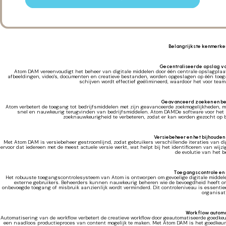
Belangrijkste kenmerk
Gecentraliseerde opslag v
Atom DAM vereenvoudigt het beheer van digitale middelen door één centrale opslagplaats
afbeeldingen, video's, documenten en creatieve bestanden, worden opgeslagen op één toega
schijven wordt effectief geëlimineerd, waardoor het voor tea
Geavanceerd zoeken en be
Atom verbetert de toegang tot bedrijfsmiddelen met zijn geavanceerde zoekmogelijkheden, m
snel en nauwkeurig terugvinden van bedrijfsmiddelen. Atom DAMDe software voor het 
zoeknauwkeurigheid te verbeteren, zodat er kan worden gezocht op
Versiebeheer en het bijhouden
Met Atom DAM is versiebeheer gestroomlijnd, zodat gebruikers verschillende iteraties van di
ervoor dat iedereen met de meest actuele versie werkt, wat helpt bij het identificeren van w
de evolutie van het b
Toegangscontrole en
Het robuuste toegangscontrolesysteem van Atom is ontworpen om gevoelige digitale middele
externe gebruikers. Beheerders kunnen nauwkeurig beheren wie de bevoegdheid heeft om b
onbevoegde toegang of misbruik aanzienlijk wordt verminderd. Dit controleniveau is essentieel
organisati
Workflow automa
Automatisering van de workflow verbetert de creatieve workflow door geautomatiseerde goedkeu
een naadloos productieproces van content mogelijk te maken. Met Atom DAM is het goedkeuri