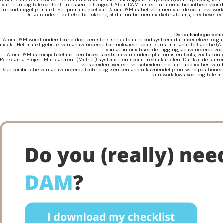
van hun digitale content. In essentie fungeert Atom DAM als een uniforme bibliotheek voor d
inhoud mogelijk maakt. Het primaire doel van Atom DAM is het verfijnen van de creatieve work
Dit garandeert dat elke betrokkene, of dat nu binnen marketingteams, creatieve tea
De technologie ach
Atom DAM wordt ondersteund door een sterk, schaalbaar cloudsysteem, dat moeiteloze toegang 
maakt. Het maakt gebruik van geavanceerde technologieën zoals kunstmatige intelligentie (AI
van geautomatiseerde tagging, geavanceerde zoe
Atom DAM is compatibel met een breed spectrum van andere platforms en tools, zoals co
Packaging Project Management (Millnet) systemen en social media kanalen. Dankzij de same
verspreiden over een verscheidenheid aan applicaties van bi
Deze combinatie van geavanceerde technologie en een gebruiksvriendelijk ontwerp positione
zijn workflows voor digitale m