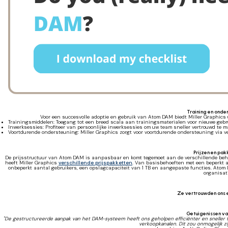
Training en onde
Voor een succesvolle adoptie en gebruik van Atom DAM biedt Miller Graphics
Trainingsmiddelen: Toegang tot een breed scala aan trainingsmaterialen voor nieuwe gebru
Inwerksessies: Profiteer van persoonlijke inwerksessies om uw team sneller vertrouwd te
Voortdurende ondersteuning: Miller Graphics zorgt voor voortdurende ondersteuning via ver
Prijzen en pak
De prijsstructuur van Atom DAM is aanpasbaar en komt tegemoet aan de verschillende behoe
heeft Miller Graphics
verschillende prijspakketten
. Van basisbehoeften met een beperkt aa
onbeperkt aantal gebruikers, een opslagcapaciteit van 1 TB en aangepaste functies. Ato
organisati
Ze vertrouwden ons
Getuigenissen va
"De gestructureerde aanpak van het DAM-systeem heeft ons geholpen efficiënter en sneller te
verkoopkanalen. Dit zou onmogelijk z