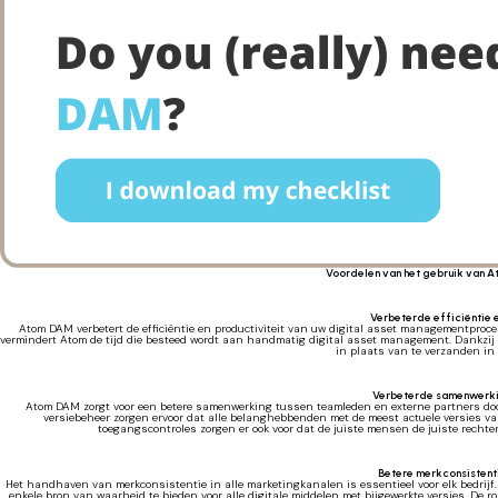
Voordelen van het gebruik van A
Verbeterde efficiëntie e
Atom DAM verbetert de efficiëntie en productiviteit van uw digital asset managementproce
vermindert Atom de tijd die besteed wordt aan handmatig digital asset management. Dankzij 
in plaats van te verzanden in 
Verbeterde samenwerki
Atom DAM zorgt voor een betere samenwerking tussen teamleden en externe partners doo
versiebeheer zorgen ervoor dat alle belanghebbenden met de meest actuele versies v
toegangscontroles zorgen er ook voor dat de juiste mensen de juiste rechte
Betere merkconsistenti
Het handhaven van merkconsistentie in alle marketingkanalen is essentieel voor elk bedrijf
enkele bron van waarheid te bieden voor alle digitale middelen met bijgewerkte versies. De