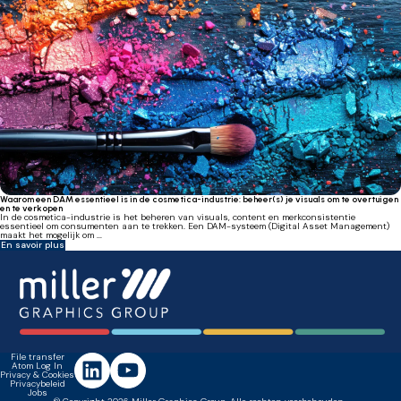
Waarom een DAM essentieel is in de cosmetica-industrie: beheer(s) je visuals om te overtuigen
en te verkopen
In de cosmetica-industrie is het beheren van visuals, content en merkconsistentie
essentieel om consumenten aan te trekken. Een DAM-systeem (Digital Asset Management)
maakt het mogelijk om ...
En savoir plus
File transfer
Atom Log In
Privacy & Cookies
Privacybeleid
Jobs