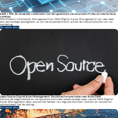
DAM + PIM: de winnende combinatie voor het genereren van uw productfiches en interactieve
catalogi
PIM (Product Information Management) en DAM (Digital Asset Management) zijn veel meer
dan eenvoudige opslagtools: ze zijn de drijvende kracht achter de industrialisatie van uw
marketing.
En savoir plus
Open Source Digital Asset Management: flexibiliteit en prestaties met Atom DAM
Dankzij de toegankelijke en aanpasbare broncode vereenvoudigt open source DAM (Digital
Asset Management open source) het beheer van digitale bronnen, rechten en versies en
optimaliseert het de opslag ...
En savoir plus