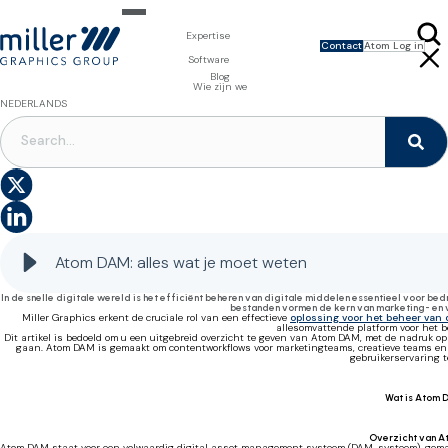
Expertise
Contact
Atom Log in
Expertise voor merkeigenaars
Software
Design & Foto
Packaging Artwork Management - Millnet
Blog
Expertise voor drukkerijen
3D Visualisaties
Digital Asset Management - DAM
Wie zijn we
Prepress Diensten
Product Information Management - PIM
Prepress Diensten
NEDERLANDS
Software voor verpakkingen
Template Based Editing - Creator
Drukvormen
Digital Publishing - MAG
Printbenodigdheden
DIGITAL ASSET MANAGEMENT
S
Digitale Oplossingen
Alles wat je moet weten over Atom DAM
A
Atom DAM: alles wat je moet weten
In de snelle digitale wereld is het efficiënt beheren van digitale middelen essentieel voor be
bestanden vormen de kern van marketing- en v
Miller Graphics erkent de cruciale rol van een effectieve
oplossing voor het beheer van 
allesomvattende platform voor het b
Dit artikel is bedoeld om u een uitgebreid overzicht te geven van Atom DAM, met de nadruk op 
gaan. Atom DAM is gemaakt om contentworkflows voor marketingteams, creatieve teams en a
gebruikerservaring t
Wat is Atom
Overzicht van 
Atom DAM staat voor een volwaardig digital asset management systeem (DAM-systeem), gemaakt