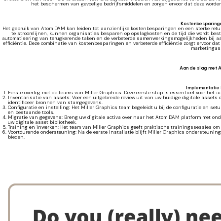
het beschermen van gevoelige bedrijfsmiddelen en zorgen ervoor dat deze worden
Kostenbesparing
Het gebruik van Atom DAM kan leiden tot aanzienlijke kostenbesparingen en een sterke retu
te stroomlijnen, kunnen organisaties besparen op opslagkosten en de tijd die wordt be
automatisering van terugkerende taken en de verbeterde samenwerkingsmogelijkheden bij aan
efficiëntie. Deze combinatie van kostenbesparingen en verbeterde efficiëntie zorgt ervoor d
marketingas
Aan de slag met
Implementatie
Eerste overleg met de teams van Miller Graphics: Deze eerste stap is essentieel voor het
Inventarisatie van assets: Voer een uitgebreide review uit van uw huidige digitale asset
identificeer bronnen van stamgegevens.
Configuratie en instelling: Het Miller Graphics team begeleidt u bij de configuratie en s
en bestaande tools.
Migratie van gegevens: Breng uw digitale activa over naar het Atom DAM platform met ond
uw digitale asset bibliotheek.
Training en inwerken: Het team van Miller Graphics geeft praktische trainingssessies om
Voortdurende ondersteuning: Na de eerste installatie blijft Miller Graphics ondersteunin
bieden.