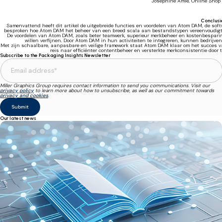
Josephine Amlé, Online Shop
Conclusi
Samenvattend heeft dit artikel de uitgebreide functies en voordelen van Atom DAM, de sof
besproken hoe Atom DAM het beheer van een breed scala aan bestandstypen vereenvoudigt,
De voordelen van Atom DAM, zoals beter teamwerk, superieur merkbeheer en kostenbesparing
willen verfijnen. Door Atom DAM in hun activiteiten te integreren, kunnen bedrijve
Met zijn schaalbare, aanpasbare en veilige framework staat Atom DAM klaar om het succes 
reis naar efficiënter contentbeheer en versterkte merkconsistentie door
Subscribe to the Packaging Insights Newsletter
Miller Graphics Group requires contact information to send you communications. Visit our
privacy policy
to learn more about how to unsubscribe, as well as our commitment towards
privacy and cookies
.
Our latest news