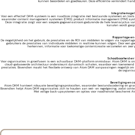
kunnen beoordelen en goedkeuren. Deze efficiëntie vermindert handm
Integratiemogel
Voor een effectief DAM-systeem is een naadloze integratie met bestaande systemen en tools
waaronder content management systemen (CMS), product informatie management (PIM) sys
Deze integratie zorgt voor een soepele gegevensstroom gedurende de hele levenscyclus van 
kanalen wordt geopt
Rapportage en 
De mogelijkheid om het gebruik, de prestaties en de ROI van middelen te volgen via rapport
gebruikers de prestaties van individuele middelen in realtime kunnen volgen. Door een g
herkennen, informatie voor toekomstige contentcreatie verzamelen en zeer 
Schaalbaarheid en f
Voor organisaties in groeifasen is een schaalbaar DAM-platform onmisbaar. Atom DAM is on
cloud-gebaseerde architectuur ondersteunt dynamisch schalen, waardoor een toenemend v
prestaties. Bovendien maakt het flexibele ontwerp van Atom DAM aanpassingen mogelijk om 
de organisa
Beveiliging en c
Atom DAM hanteert robuuste beveiligingsprotocollen, waaronder bestandscodering en granu
Bovendien helpt Atom DAM organisaties zich te houden aan wet- en regelgeving, zodat content
Met veilige back-upsystemen en opties voor noodherstel beschermt Ato