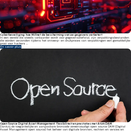
Cyberbeveiliging: hoe Millnet de bescherming van uw gegevens verbetert
In een wereld die steeds vatbaarder wordt voor gegevensdiefstal, zijn verpakkingsbestanden
die worden verzonden tijdens het ontwerp- en drukproces van verpakkingen een gemakkelijke
prooi voor hackers ...
En savoir plus
Open Source Digital Asset Management: flexibiliteit en prestaties met Atom DAM
Dankzij de toegankelijke en aanpasbare broncode vereenvoudigt open source DAM (Digital
Asset Management open source) het beheer van digitale bronnen, rechten en versies en