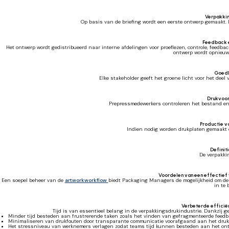
Verpakki
Op basis van de briefing wordt een eerste ontwerp gemaakt. 
Feedback e
Het ontwerp wordt gedistribueerd naar interne afdelingen voor proeflezen, controle, feedba
ontwerp wordt opnieuw 
Goedk
Elke stakeholder geeft het groene licht voor het deel v
Drukvoor
Prepressmedewerkers controleren het bestand en 
Productie v
Indien nodig worden drukplaten gemaakt 
Definit
De verpakkin
Voordelen van een effectief
Een soepel beheer van de
artworkworkflow
biedt Packaging Managers de mogelijkheid om de e
in te 
Verbeterde efficiën
Tijd is van essentieel belang in de verpakkingsdrukindustrie. Dankzij g
Minder tijd besteden aan frustrerende taken zoals het vinden van gefragmenteerde feedb
Minimaliseren van drukfouten door transparante communicatie voorafgaand aan het dru
Het stressniveau van werknemers verlagen zodat teams tijd kunnen besteden aan het ontw