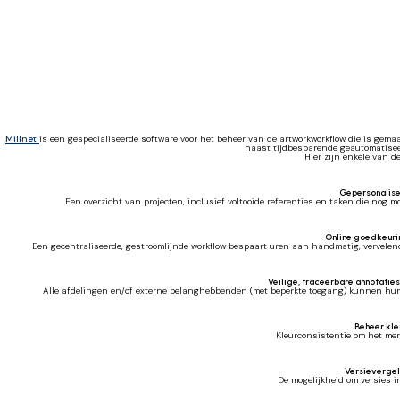
Millnet
is een gespecialiseerde software voor het beheer van de artworkworkflow die is gema
naast tijdbesparende geautomatiseerd
Hier zijn enkele van de
Gepersonalis
Een overzicht van projecten, inclusief voltooide referenties en taken die nog
Online goedkeuri
Een gecentraliseerde, gestroomlijnde workflow bespaart uren aan handmatig, vervelend w
Veilige, traceerbare annotaties
Alle afdelingen en/of externe belanghebbenden (met beperkte toegang) kunnen hun
Beheer kle
Kleurconsistentie om het merk
Versievergel
De mogelijkheid om versies in