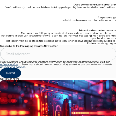
Goedgekeurde artwork proefdrukke
Proefdrukken zijn online beschikbaar (niet opgeslagen bij leveranciers).Alle proefdrukken z
Aanpasbare ge
Je hebt controle over de informatie waar in
Printer kan bestanden rechtst
Met meer dan 700 geregistreerde drukkers verlaten bestanden het platform nie
Het optimaliseren van artworkworkflows is een no-brainer voor Packaging Managers die hun eff
op schaal zo eenvoud
Het kiezen van de juiste digitale oplossing is een lonende investering met een duidelijk
Probeer vandaag nog e
Subscribe to the Packaging Insights Newsletter
Miller Graphics Group requires contact information to send you communications. Visit our
privacy policy
to learn more about how to unsubscribe, as well as our commitment towards
privacy and cookies
.
Our latest news