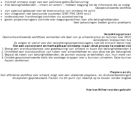
Intuïtief ontwerp zorgt voor een positieve gebruikerservaring
Alle belanghebbenden - intern en extern - hebben toegang tot de informatie die ze nodi
Gespecialiseerde workflo
zijn speciaal gebouwd voor de levenscyclus van ontwerp tot print
kan integreren met bestaande systemen (ERP, PIM, DAM, enz.)
ondersteunen handmatige controles via automatisering
geven projectmanagers controle over toegangsrechten voor alle belanghebbenden
Veel oplossingen bieden gratis proefperio
Verpakkingsproces
Gestandaardiseerde workflows versterken elk deel van je artworkcyclus en kunnen over SKU's
verwijderen knelpunten tus
Ze zorgen er vooral voor dat verpakkingsprojectmanagers niet elk kritisch detail ho
Om een consistent en herhaalbaar ontwerp-naar-druk proces te creëren volg j
Breng een standaardproces voor goedkeuring van artwork in kaart dat belanghebbenden 
Ontwikkel een standaardlijst van taken voor artworkbeheer en wijs deze toe per belanghe
Bepaal de taken van belanghebbenden, de punten waarop ze betrokken zijn, hun mate van au
Ontdek geautomatiseerde tools die sommige stappen voor u kunnen uitvoeren. Deze kunne
fouten verkleinen.
Prepress en dr
Een efficiënte workflow voor artwork zorgt voor een vloeiende prepress- en drukvoorbereiding
drukplaten geproduceerd. Fouten na dit punt zijn moeilijk op te lossen zonder ongewe
Hoe kan Millnet worden gebruikt