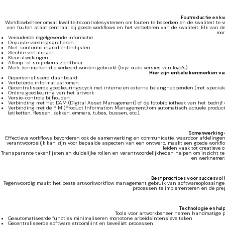
Foutreductie en kw
Workflowbeheer omvat kwaliteitscontrolesystemen om fouten te beperken en de kwaliteit te 
van fouten staat centraal bij goede workflows en het verbeteren van de kwaliteit. Elk van d
mom
Verouderde regelgevende informatie
Onjuiste voedingsgrafieken
Niet-conforme ingrediëntenlijsten
Slechte vertalingen
Kleurafwijkingen
Afloop- of snijtekens zichtbaar
Merk-kenmerken die verkeerd worden gebruikt (bijv. oude versies van logo's)
Hier zijn enkele kenmerken v
Gepersonaliseerd dashboard
Verbeterde informatiestromen
Gecentraliseerde goedkeuringscycli met interne en externe belanghebbenden (met special
Online goedkeuring van het artwork
Versie-controle bijhouden
Verbinding met het DAM (Digital Asset Management) of de fotobibliotheek van het bedrijf
Verbinding met de PIM (Product Information Management) om automatisch actuele product
(etiketten, flessen, zakken, emmers, tubes, bussen, etc.).
Samenwerking 
Effectieve workflows bevorderen ook de samenwerking en communicatie, waardoor afdelingen 
verantwoordelijk kan zijn voor bepaalde aspecten van een ontwerp, maakt een goede workfl
leiden vaak tot creatieve 
Transparante takenlijsten en duidelijke rollen en verantwoordelijkheden helpen om inzicht t
en werknemers
Best practices voor succesvol
Tegenwoordig maakt het beste artworkworkflow management gebruik van softwareoplossinge
processen te implementeren en de prep
Technologie en hul
Tools voor artworkbeheer nemen handmatige pr
Geautomatiseerde functies minimaliseren monotone arbeidsintensieve taken
Gecentraliseerde software stroomlijnt en beveiligt processen