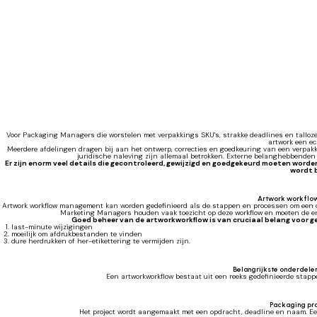
Voor Packaging Managers die worstelen met verpakkings SKU's, strakke deadlines en talloz
artwork een ec
Meerdere afdelingen dragen bij aan het ontwerp, correcties en goedkeuring van een verpakk
juridische naleving zijn allemaal betrokken. Externe belanghebbenden 
Er zijn enorm veel details die gecontroleerd, gewijzigd en goedgekeurd moeten worden
wordt 
Artwork workflow
Artwork workflow management kan worden gedefinieerd als de stappen en processen om een co
Marketing Managers houden vaak toezicht op deze workflow en moeten de eno
Goed beheer van de artworkworkflow is van cruciaal belang voor 
last-minute wijzigingen
moeilijk om afdrukbestanden te vinden
dure herdrukken of her-etikettering te vermijden zijn.
Belangrijkste onderdele
Een artworkworkflow bestaat uit een reeks gedefinieerde stappe
Packaging pr
Het project wordt aangemaakt met een opdracht, deadline en naam. Ee