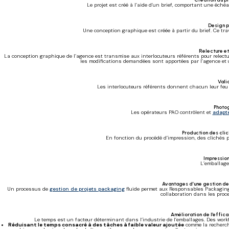
Le projet est créé à l’aide d’un brief, comportant une éché
Design 
Une conception graphique est créée à partir du brief. Ce tr
Relecture et
La conception graphique de l’agence est transmise aux interlocuteurs référents pour relectur
les modifications demandées sont apportées par l’agence et un
Vali
Les interlocuteurs référents donnent chacun leur feu ve
Photo
Les opérateurs PAO contrôlent et
adapte
Production des clic
En fonction du procédé d’impression, des clichés po
Impressio
L’emballage
Avantages d’une gestion de
Un processus de
gestion de projets packaging
fluide permet aux Responsables Packaging d
collaboration dans les proce
Amélioration de l’effica
Le temps est un facteur déterminant dans l’industrie de l’emballages. Des workf
Réduisant le temps consacré à des tâches à faible valeur ajoutée
comme la recherche