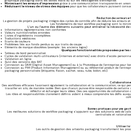
graphique packaging dans les boîtes mails ou sur les messageries d’entreprise.
Minimisant les erreurs d’impression
grâce à une communication transparente en amont 
Réduisant le niveau de stress des équipes
pour que les collaborateurs puissent consac
Réduction des erreurs et 
La gestion de projets packaging intègre des cycles de contrôle afin de réduire les erreurs e
Les fondements de tout workflow packaging sont la minimisa
L’un ou l’autre des éléments suivants peut entraîner la nécessité de 
Informations réglementaires non conformes
Valeurs nutritionnelles erronées
Listes d’ingrédients incomplètes
Traductions médiocres
Ecarts de couleurs
Problèmes liés aux fonds perdus ou aux traits de coupe
Eléments de marque obsolètes (exemple : les anciens logos)
Quelques fonctionnalités proposées par les s
Tableau de bord personnalisé
Cycles de validation multi-utilisateurs (internes et externes) avec droits d’accès personna
Validation en ligne
Suivi des versions des BAT
Connexion au DAM (Digital Asset Management) ou à la Phototèque de l’entreprise pour lie
Connexion au PIM (Product Information Management) ou au référentiel produit de l’entrepri
packaging personnalisés (étiquette, flacon, sachet, seau, tube, bidon, etc).
Collaboration 
Des workflows efficaces favorisent également la collaboration et la communication, ce qui pe
travailler en silo, de manière isolée. Bien que chacun puisse être responsable de certains
réfléchir et échanger leurs idées. Des ces opportunités de collaboratio
Les rôles et responsabilités clairement définis aident à mieux comprendre les défis auxqu
coll
Bonnes pratiques pour une gest
Les meilleures solutions de workflow packaging s’appuient sur des solutions web de vali
centralisés et rationalis
Utiliser la
Les outils de gestion des artworks packaging transforment les pro