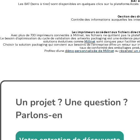
BAT e
Les BAT (bons à tirer) sont disponibles en quelques clics sur la plateforme.Accès
Gestion des dro
Contrôle des informations auxquelles les inte
Les imprimeurs accèdent aux fichiers direc
Avec plus de 700 imprimeurs connectés à Millnet, les fichiers ne quittent pas la platef
Le besoin d’optimisation du cycle de validation des artworks packaging est une évidence pour l
solutions évolutives comme
Millnet
sont conçues pour faciliter e
Choisir la solution packaging qui convient aux besoins de l’entreprise offre un retour sur 
taux de conformité des emballages produi
Profitez d'une
démo personnalisée de Millnet
ou
réservez un 