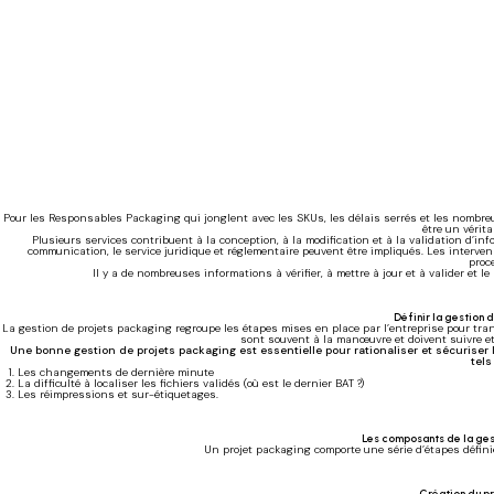
Pour les Responsables Packaging qui jonglent avec les SKUs, les délais serrés et les nombreu
être un vérita
Plusieurs services contribuent à la conception, à la modification et à la validation d’i
communication, le service juridique et réglementaire peuvent être impliqués. Les interve
proc
Il y a de nombreuses informations à vérifier, à mettre à jour et à valider et le
Définir la gestion 
La gestion de projets packaging regroupe les étapes mises en place par l’entreprise pour t
sont souvent à la manœuvre et doivent suivre e
Une bonne gestion de projets packaging est essentielle pour rationaliser et sécuriser l
tels
Les changements de dernière minute
La difficulté à localiser les fichiers validés (où est le dernier BAT ?)
Les réimpressions et sur-étiquetages.
Les composants de la ges
Un projet packaging comporte une série d’étapes défini
Création du p