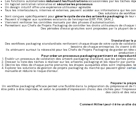
Les fonctions automatisées
réduisent les frustrations
occasionnées par les tâches répé
Un logiciel centralisé rationalise et
sécurise les processus
Un design intuitif offre une expérience utilisateur agréable
Tous les interlocuteurs, internes et externes, peuvent accéder aux informations qui les co
Des solutions de workfl
Sont conçues spécifiquement pour
gérer le cycle de vie des artworks packaging
de leur 
Peuvent s’intégrer aux systèmes existants de l’entreprise (ERP, PIM, DAM…).
Viennent renforcer les contrôles manuels par des phases d’automatisation.
Permettent aux Chefs de Projets Packaging de contrôler les droits utilisateurs de chaque i
Des périodes d’essai gratuites sont proposées par la plupart de ce
Standardiser le 
Des workflows packaging standardisés renforcent chaque étape de votre cycle de validation
besoins de chaque entreprise, ils visent à éli
Ils atténuent surtout la nécessité pour les Chefs de Projets Packaging de garder en tête c
production 
Pour créer un processus packaging pertinent et reproductible
Établir un processus de validation des artwork packaging standard, que les parties prena
Dresser la liste des tâches à réaliser sur les artworks packaging et les répartir par partie 
Décrire les rôles de chaque partie prenante, les étapes auxquelles elles sont impliquées, le
Explorer les solutions de gestion de projets packaging du marché qui peuvent gérer
certai
manuelle et réduire le risque d’erreur.
Préparer le prépre
Un workflow packaging efficace permet une fluidité dans la préparation du prépresse et de l’
être prêts à être imprimés, et selon le procédé d’impression choisi, des clichés pour l’impres
des coûts et des ret
Comment Millnet peut-il être un allié d