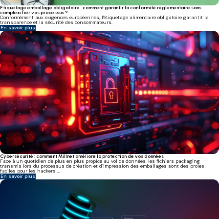
Étiquetage emballage obligatoire : comment garantir la conformité réglementaire sans
complexifier vos processus ?
Conformément aux exigences européennes, l'étiquetage alimentaire obligatoire garantit la
transparence et la sécurité des consommateurs.
En savoir plus
Cybersécurité : comment Millnet améliore la protection de vos données
Face à un quotidien de plus en plus propice au vol de données, les fichiers packaging
transmis lors du processus de création et d’impression des emballages sont des proies
faciles pour les hackers ...
En savoir plus