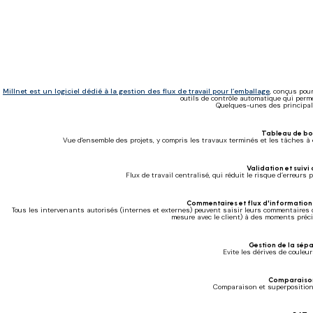
Millnet est un logiciel dédié à la gestion des flux de travail pour l’emballage
, conçus pour
outils de contrôle automatique qui perm
Quelques-unes des principale
Tableau de bo
Vue d'ensemble des projets, y compris les travaux terminés et les tâches à eff
Validation et suivi 
Flux de travail centralisé, qui réduit le risque d’erreurs
Commentaires et flux d'informations
Tous les intervenants autorisés (internes et externes) peuvent saisir leurs commentaires d
mesure avec le client) à des moments préci
Gestion de la sépa
Evite les dérives de couleu
Comparaison
Comparaison et superposition 