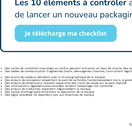
Des cycles de validation trop longs ou confus peuvent entraîner, en bout de chaîne, des re
Des modes de communication fragmentés (mails, messageries internes…) entraînent réguli
Des écarts de couleurs dénotent avec la charte graphique de la marque
Des erreurs de conception empêchent le pack de se fondre harmonieusement dans la gam
Des erreurs de dimensions laissent apparaître des traits de coupe sur le pack imprimé
Des informations réglementaires erronées rendent l’emballage non conforme
Des erreurs de traduction impactent négativement la marque
Des fautes d’orthographe entachent la réputation de la marque
Des logos obsolètes ne répondent pas aux directives de marque
Sy