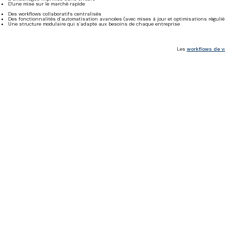
D’une mise sur le marché rapide
Des workflows collaboratifs centralisés
Des fonctionnalités d’automatisation avancées (avec mises à jour et optimisations réguliè
Une structure modulaire qui s’adapte aux besoins de chaque entreprise
Les
workflows de v