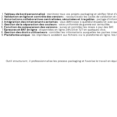
Tableau de bord personnalisé
: monitorez tous vos projets packaging et vérifiez l’état 
Validation en ligne et contrôle des version
s : raccourcissez les cycles de validation et
Annotations collaboratives centralisées, sécurisées et traçables
: partage d’infor
Intégration des intervenants externes
: vous définissez à quelle(s) étape(s) et avec q
Gestion de la séparation des couleurs
: votre uniformité de gamme est verrouillée.
Fonction de comparaison des versions
: suivez et contrôlez les mises à jour des BAT.
Épreuves et BAT en ligne
: disponibles en ligne 24h/24 et 7j/7 en quelques clics.
Gestion des droits utilisateurs
: contrôlez les informations auxquelles les parties inte
Plateforme unique
: les imprimeurs accèdent aux fichiers via la plateforme en ligne. Vos
Outil structurant, il professionnalise les process packaging et favorise le travail en équ