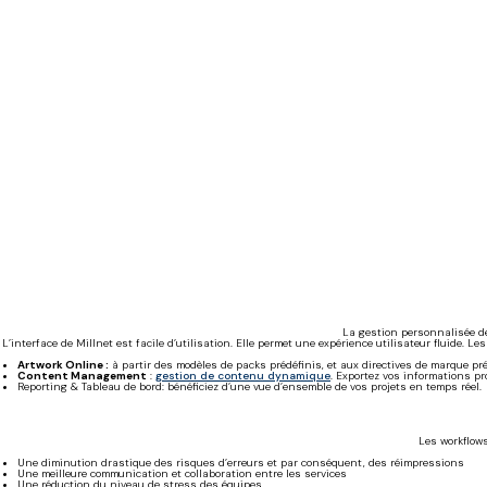
La gestion personnalisée de
L’interface de Millnet est facile d’utilisation. Elle permet une expérience utilisateur fluide
Artwork Online :
à partir des modèles de packs prédéfinis, et aux directives de marque pr
Content Management
:
gestion de contenu dynamique
. Exportez vos informations pr
Reporting & Tableau de bord: bénéficiez d’une vue d’ensemble de vos projets en temps réel.
Les workflows
Une diminution drastique des risques d’erreurs et par conséquent, des réimpressions
Une meilleure communication et collaboration entre les services
Une réduction du niveau de stress des équipes