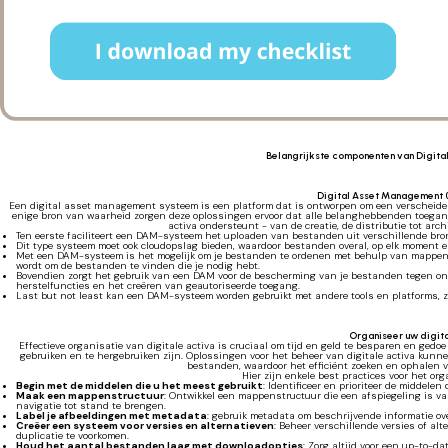
Belangrijkste componenten van Digit
Digital Asset Management
Een digital asset management systeem is een platform dat is ontworpen om een verscheidenh
enige bron van waarheid zorgen deze oplossingen ervoor dat alle belanghebbenden toegang 
activa ondersteunt - van de creatie, de distributie tot arc
Ten eerste faciliteert een DAM-systeem het uploaden van bestanden uit verschillende bron
Dit type systeem moet ook cloudopslag bieden, waardoor bestanden overal, op elk moment en
Met een DAM-systeem is het mogelijk om je bestanden te ordenen met behulp van mappen, 
wordt om de bestanden te vinden die je nodig hebt.
Bovendien zorgt het gebruik van een DAM voor de bescherming van je bestanden tegen onge
herstelfuncties en het creëren van geautoriseerde toegang.
Last but not least kan een DAM-systeem worden gebruikt met andere tools en platforms, 
Organiseer uw digita
Effectieve organisatie van digitale activa is cruciaal om tijd en geld te besparen en gedo
gebruiken en te hergebruiken zijn. Oplossingen voor het beheer van digitale activa kunn
bestanden, waardoor het efficiënt zoeken en ophalen va
Hier zijn enkele best practices voor het or
Begin met de middelen die u het meest gebruikt
: Identificeer en prioriteer de middelen
Maak een mappenstructuur
: Ontwikkel een mappenstructuur die een afspiegeling is va
navigatie tot stand te brengen.
Label je afbeeldingen met metadata
: gebruik metadata om beschrijvende informatie ov
Creëer een systeem voor versies en alternatieven
: Beheer verschillende versies of al
duplicatie te voorkomen.
Houd het aantal bestanden laag met downloadopties
: Zorg altijd voor een up-to-d