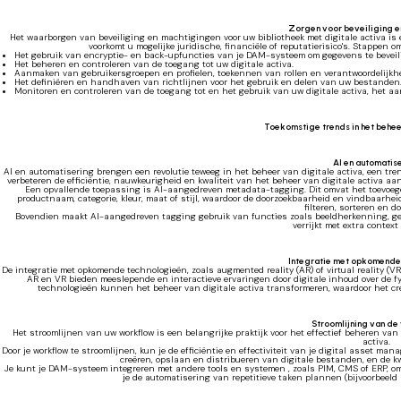
Zorgen voor beveiliging e
Het waarborgen van beveiliging en machtigingen voor uw bibliotheek met digitale activa is 
voorkomt u mogelijke juridische, financiële of reputatierisico's. Stappen
Het gebruik van encryptie- en back-upfuncties van je DAM-systeem om gegevens te beveil
Het beheren en controleren van de toegang tot uw digitale activa.
Aanmaken van gebruikersgroepen en profielen, toekennen van rollen en verantwoordelijkhe
Het definiëren en handhaven van richtlijnen voor het gebruik en delen van uw bestanden
Monitoren en controleren van de toegang tot en het gebruik van uw digitale activa, het 
Toekomstige trends in het behee
AI en automatis
AI en automatisering brengen een revolutie teweeg in het beheer van digitale activa, een tren
verbeteren de efficiëntie, nauwkeurigheid en kwaliteit van het beheer van digitale activa aa
Een opvallende toepassing is AI-aangedreven metadata-tagging. Dit omvat het toevoege
productnaam, categorie, kleur, maat of stijl, waardoor de doorzoekbaarheid en vindbaarhe
filteren, sorteren en d
Bovendien maakt AI-aangedreven tagging gebruik van functies zoals beeldherkenning, ge
verrijkt met extra context
Integratie met opkomende
De integratie met opkomende technologieën, zoals augmented reality (AR) of virtual reality (VR
AR en VR bieden meeslepende en interactieve ervaringen door digitale inhoud over de fy
technologieën kunnen het beheer van digitale activa transformeren, waardoor het cre
Stroomlijning van de
Het stroomlijnen van uw workflow is een belangrijke praktijk voor het effectief beheren van
activa.
Door je workflow te stroomlijnen, kun je de efficiëntie en effectiviteit van je digital asset 
creëren, opslaan en distribueren van digitale bestanden, en de k
Je kunt je DAM-systeem integreren met andere tools en systemen , zoals PIM, CMS of ERP, o
je de automatisering van repetitieve taken plannen (bijvoorbeeld