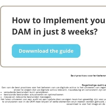
Best practices voor het beheren
Regelmatige audits 
Een van de best practices voor het beheren van uw digitale activa is het uitvoeren van regel
ervoor te zorgen dat uw digitale activa relevant, nauwkeurig en consistent zijn 
verouderde bestanden kunt verwijderen
bestaande bestanden actualiseren en optimaliseren
nieuwe en relevante bestanden toevoegen.
Het laten uitvoeren van een audit en een update door uw eigen team kan geweldig zijn voor uw 
te analyseren wat in de DAM moet blijven of welke elementen eruit moeten worden gehaald, 
essentieel is voor het imago en de r