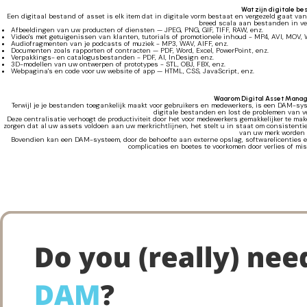
Wat zijn digitale b
Een digitaal bestand of asset is elk item dat in digitale vorm bestaat en vergezeld gaat v
breed scala aan bestanden in ve
Afbeeldingen van uw producten of diensten — JPEG, PNG, GIF, TIFF, RAW, enz.
Video's met getuigenissen van klanten, tutorials of promotionele inhoud - MP4, AVI, MOV,
Audiofragmenten van je podcasts of muziek - MP3, WAV, AIFF, enz.
Documenten zoals rapporten of contracten — PDF, Word, Excel, PowerPoint, enz.
Verpakkings- en catalogusbestanden - PDF, AI, InDesign enz.
3D-modellen van uw ontwerpen of prototypes - STL, OBJ, FBX, enz.
Webpagina's en code voor uw website of app — HTML, CSS, JavaScript, enz.
Waarom Digital Asset Manage
Terwijl je je bestanden toegankelijk maakt voor gebruikers en medewerkers, is een DAM-syst
digitale bestanden en lost de problemen van v
Deze centralisatie verhoogt de productiviteit door het voor medewerkers gemakkelijker te m
zorgen dat al uw assets voldoen aan uw merkrichtlijnen, het stelt u in staat om consistent
van uw merk worden v
Bovendien kan een DAM-systeem, door de behoefte aan externe opslag, softwarelicenties en
complicaties en boetes te voorkomen door verlies of mi