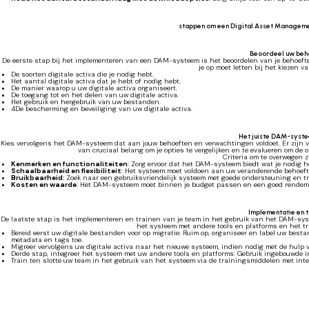
stappen om een Digital Asset Managem
Beoordeel uw beh
De eerste stap bij het implementeren van een DAM-systeem is het beoordelen van je behoeften
je op moet letten bij het kiezen 
De soorten digitale activa die je nodig hebt.
Het aantal digitale activa dat je hebt of nodig hebt.
De manier waarop u uw digitale activa organiseert.
De toegang tot en het delen van uw digitale activa.
Het gebruik en hergebruik van uw bestanden.
4De bescherming en beveiliging van uw digitale activa.
Het juiste DAM-syst
Kies vervolgens het DAM-systeem dat aan jouw behoeften en verwachtingen voldoet. Er zijn ve
van cruciaal belang om je opties te vergelijken en te evalueren om de op
Criteria om te overwegen z
Kenmerken en functionaliteiten
: Zorg ervoor dat het DAM-systeem biedt wat je nodig h
Schaalbaarheid en flexibiliteit
: Het systeem moet voldoen aan uw veranderende behoeft
Bruikbaarheid
: Zoek naar een gebruiksvriendelijk systeem met goede ondersteuning en t
Kosten en waarde
: Het DAM-systeem moet binnen je budget passen en een goed rendeme
Implementatie en t
De laatste stap is het implementeren en trainen van je team in het gebruik van het DAM-sys
het systeem met andere tools en platforms en het tr
Bereid eerst uw digitale bestanden voor op migratie: Ruim op, organiseer en label uw be
metadata en tags toe.
Migreer vervolgens uw digitale activa naar het nieuwe systeem, indien nodig met de hulp v
Derde stap, integreer het systeem met uw andere tools en platforms: Gebruik ingebouwde i
Train ten slotte uw team in het gebruik van het systeem via de trainingsmiddelen met int