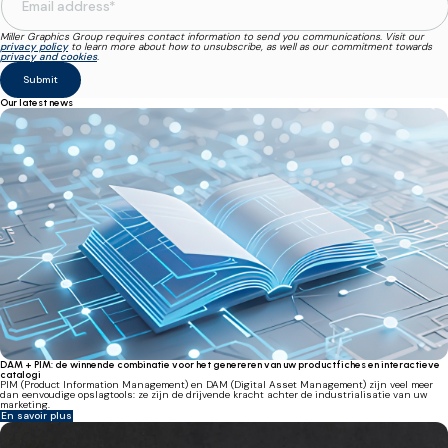
Miller Graphics Group requires contact information to send you communications. Visit our
privacy policy
to learn more about how to unsubscribe, as well as our commitment towards
privacy and cookies
.
Our latest news
DAM + PIM: de winnende combinatie voor het genereren van uw productfiches en interactieve
catalogi
PIM (Product Information Management) en DAM (Digital Asset Management) zijn veel meer
dan eenvoudige opslagtools: ze zijn de drijvende kracht achter de industrialisatie van uw
marketing.
En savoir plus