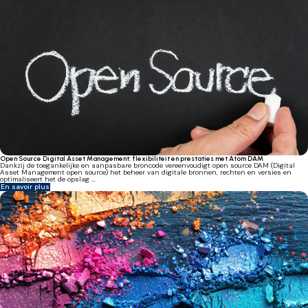
Open Source Digital Asset Management: flexibiliteit en prestaties met Atom DAM
Dankzij de toegankelijke en aanpasbare broncode vereenvoudigt open source DAM (Digital
Asset Management open source) het beheer van digitale bronnen, rechten en versies en
optimaliseert het de opslag ...
En savoir plus