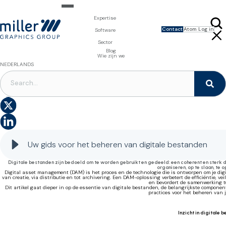
Expertise
Contact
Atom Log in
Expertise voor merkeigenaars
Software
Design & Foto
Packaging Artwork Management - Millnet
Expertise voor drukkerijen
Sector
3D Visualisaties
Digital Asset Management - DAM
Prepress Diensten
Product Information Management - PIM
Prepress Diensten
Voeding en Dranken
Blog
Software voor verpakkingen
Template Based Editing - Creator
Drukvormen
Wie zijn we
Digital Publishing - MAG
Printbenodigdheden
NEDERLANDS
Digitale Oplossingen
DIGITAL ASSET MANAGEMENT
S
De gids voor het beheren van uw digitale bestanden
A
Uw gids voor het beheren van digitale bestanden
Digitale bestanden zijn bedoeld om te worden gebruikt en gedeeld: een coherent en sterk 
organiseren, op te slaan, te o
Digital asset management (DAM) is het proces en de technologie die is ontworpen om je di
van creatie, via distributie en tot archivering. Een DAM-oplossing verbetert de efficiëntie, v
en bevordert de samenwerking t
Dit artikel gaat dieper in op de essentie van digitale bestanden, de belangrijkste compo
practices voor het beheren van 
Inzicht in digitale 