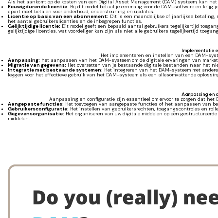
Als het aankomt op de kosten van een Digital Asset Management (DAM) systeem, kan het typ
Eeuwigdurende licentie:
Bij dit model betaal je eenmalig voor de DAM-software en krijg je
apart moet betalen voor onderhoud, ondersteuning en updates.
Licentie op basis van een abonnement:
Dit is een maandelijkse of jaarlijkse betalin
het aantal gebruikerslicenties en de inbegrepen functies.
Gelijktijdige licentie:
Dit model geeft een bepaald aantal gebruikers tegelijkertijd toegan
gelijktijdige licenties, wat voordeliger kan zijn als niet alle gebruikers tegelijkertijd toeg
Implementatie en
Het implementeren en instellen van een DAM-syst
Aanpassing:
het aanpassen van het DAM-systeem om de digitale ervaringen van marketi
Migratie van gegevens:
Het overzetten van je bestaande digitale bestanden naar het ni
Integratie met bestaande systemen:
Het integreren van het DAM-systeem met andere to
leggen voor het effectieve gebruik van het DAM-systeem als een allesomvattende oplossin
Aanpassing en 
Aanpassing en configuratie zijn essentieel om ervoor te zorgen dat het 
Aangepaste functies:
Het toevoegen van aangepaste functies of het aanpassen van bes
Gebruikersconfiguratie:
Het instellen van gebruikersrechten, toegangscontroles en rolle
Gegevensorganisatie:
Het organiseren van uw digitale middelen op een gestructureerde m
middelen.