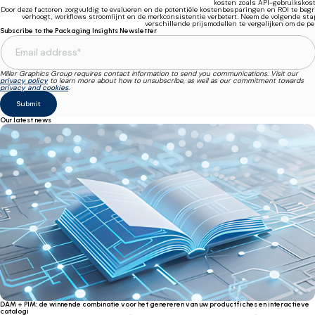
kosten zoals API-gebruikskost
Door deze factoren zorgvuldig te evalueren en de potentiële kostenbesparingen en ROI te begr
verhoogt, workflows stroomlijnt en de merkconsistentie verbetert. Neem de volgende s
verschillende prijsmodellen te vergelijken om de pe
Subscribe to the Packaging Insights Newsletter
Miller Graphics Group requires contact information to send you communications. Visit our
privacy policy
to learn more about how to unsubscribe, as well as our commitment towards
privacy and cookies
.
Our latest news
DAM + PIM: de winnende combinatie voor het genereren van uw productfiches en interactieve
catalogi