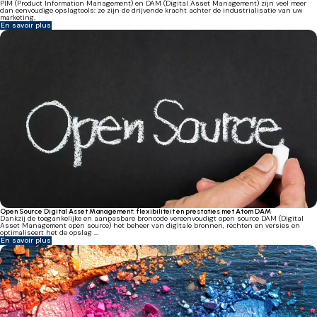
PIM (Product Information Management) en DAM (Digital Asset Management) zijn veel meer
dan eenvoudige opslagtools: ze zijn de drijvende kracht achter de industrialisatie van uw
marketing.
En savoir plus
Open Source Digital Asset Management: flexibiliteit en prestaties met Atom DAM
Dankzij de toegankelijke en aanpasbare broncode vereenvoudigt open source DAM (Digital
Asset Management open source) het beheer van digitale bronnen, rechten en versies en
optimaliseert het de opslag ...
En savoir plus