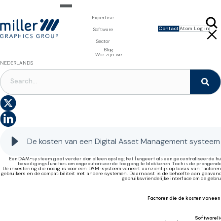
Expertise
Contact
Atom Log in
Expertise voor merkeigenaars
Software
Design & Foto
Packaging Artwork Management - Millnet
Expertise voor drukkerijen
Sector
3D Visualisaties
Digital Asset Management - DAM
Prepress Diensten
Product Information Management - PIM
Prepress Diensten
Voeding en Dranken
Blog
Software voor verpakkingen
Template Based Editing - Creator
Drukvormen
Wie zijn we
Digital Publishing - MAG
Printbenodigdheden
NEDERLANDS
Digitale Oplossingen
DIGITAL ASSET MANAGEMENT
S
Hoeveel kost een Digital Asset Management systeem?
A
De kosten van een Digital Asset Management systeem
Een DAM-systeem gaat verder dan alleen opslag; het fungeert als een gecentraliseerde hu
beveiligingsfuncties om ongeautoriseerde toegang te blokkeren. Toch is de prangende
De investering die nodig is voor een DAM-systeem varieert aanzienlijk op basis van factore
gebruikers en de compatibiliteit met andere systemen. Daarnaast is de behoefte aan geavancee
gebruiksvriendelijke interface om de gebru
Factoren die de kosten van e
Softwareli