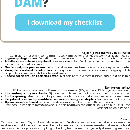
Kosten-batenanalyse van de impl
De implementatie van een Digital Asset Management (DAM) systeem kan leiden tot aan
Lagere opslagkosten
: Door digitale middelen te centraliseren, kunnen organisaties de
Efficiënte creatie en hergebruik van content
: Een DAM-systeem stelt teams in staat 
content vanaf nul te creëren.
Gestroomlijnde processen
: Het automatiseren van taken zoals het catalogiseren, zoeke
Vermijden van kostbare fouten
: Door digitale drukproeven op te slaan en toegang tot
en problemen met versiebeheer te voorkomen.
Lagere software- en licentiekosten
: Met een DAM-systeem kunnen organisaties hun so
Rendement op inv
Bij het berekenen van de Return on Investment (ROI) van een DAM-systeem worden de
Kostenbesparingsmethode
: Bij deze methode worden de kosten van het opslaan en be
Tijdbesparing
: Meet de uren die per week worden bespaard door werknemers die niet lan
Hergebruik van bedrijfsmiddelen en vermindering van duplicatie
: Bereken de kosten
Operationele efficiëntie
: Beoordeel de operationele kosten en efficiëntiewinst.
Met behulp van deze meetgegevens kunnen bedrijven een duidelijke ROI op hun DAM-invest
verlaagt en de algehele e
Conclu
De kosten van een Digital Asset Management (DAM) systeem worden beïnvloed door een groot a
maatwerk en het type licentiemodel. Het is belangrijk om met deze elementen rekening te houd
beste waarde voor je investering krijgt. Houd bij het plannen van je budget rekening met de 