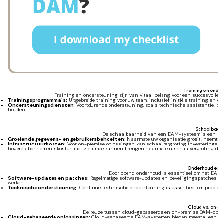
Training en on
Training en ondersteuning zijn van vitaal belang voor een succesvol
Trainingsprogramma's:
Uitgebreide training voor uw team, inclusief initiële training en
Ondersteuningsdiensten:
Voortdurende ondersteuning, zoals technische assistentie, p
houden.
Schaalba
De schaalbaarheid van een DAM-systeem is een and
Groeiende gegevens- en gebruikersbehoeften:
Naarmate uw organisatie groeit, neemt o
Infrastructuurkosten:
Voor on-premise oplossingen kan schaalvergroting investeringen 
hogere abonnementskosten met zich mee kunnen brengen naarmate u schaalvergroting do
Onderhoud e
Doorlopend onderhoud is essentieel om het DAM
Software-updates en patches:
Regelmatige software-updates en beveiligingspatches z
werken.
Technische ondersteuning:
Continue technische ondersteuning is essentieel om problem
Cloud vs. on
De keuze tussen cloud-gebaseerde en on-premise DAM-oplo
Cloud-gebaseerde oplossingen:
Cloud-gebaseerde DAM-systemen bieden meestal een pa