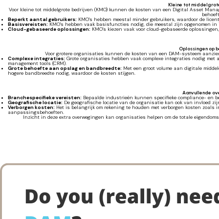
Kleine tot middelgrot
Voor kleine tot middelgrote bedrijven (KMO) kunnen de kosten van een Digital Asset Ma
behoeft
Beperkt aantal gebruikers:
KMO's hebben meestal minder gebruikers, waardoor de licenti
Basisvereisten:
KMO's hebben vaak basisfuncties nodig, die meestal zijn opgenomen in i
Cloud-gebaseerde oplossingen:
KMO's kiezen vaak voor cloud-gebaseerde oplossingen, 
Oplossingen op b
Voor grotere organisaties kunnen de kosten van een DAM-systeem aanzienli
Complexe integraties:
Grote organisaties hebben vaak complexe integraties nodig met
management tools (CRM).
Grote behoefte aan opslag en bandbreedte:
Met een groot volume aan digitale midde
hogere bandbreedte nodig, waardoor de kosten stijgen.
Aanvullende o
Branchespecifieke vereisten:
Bepaalde industrieën kunnen specifieke compliance- en be
Geografische locatie:
De geografische locatie van de organisatie kan ook van invloed zij
Verborgen kosten:
Het is belangrijk om rekening te houden met verborgen kosten zoals i
aanpassingsbehoeften.
Inzicht in deze extra overwegingen kan organisaties helpen om de totale eigendoms