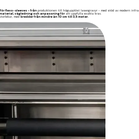
för flexo-sleeves - från
produktionen till högupplöst lasergravyr - med stöd av modern infra
material, vägledning och anpassning för
att uppfylla exakta krav.
storlekar, med
bredder från mindre än 10 cm till 3,5 meter.