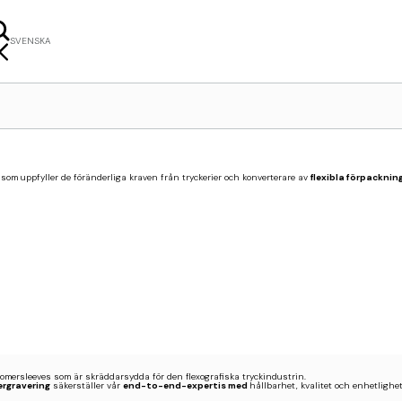
SVENSKA
LISH
NÇAIS
ERLANDS
KI
som uppfyller de föränderliga kraven från tryckerier och konverterare av
flexibla förpackni
omersleeves som är skräddarsydda för den flexografiska tryckindustrin.
ergravering
säkerställer vår
end-to-end-expertis med
hållbarhet, kvalitet och enhetlighet