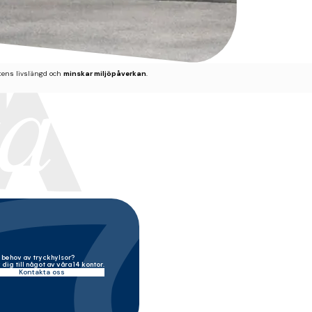
ktens livslängd och
minskar miljöpåverkan
.
r olika förpackningar. De erbjuder sömlös tryckkvalitet, reducerad inställningstid och kan und
i behov av tryckhylsor?
 stilleståndstid. Fotopolymerplåtar är mer flexibla och kostnadseffektiva för korta serier och
 dig till något av våra 14 kontor.
Kontakta oss
per, medicinska förpackningar, specialpapper och anteckningsböcker. Deras hållbarhet och pre