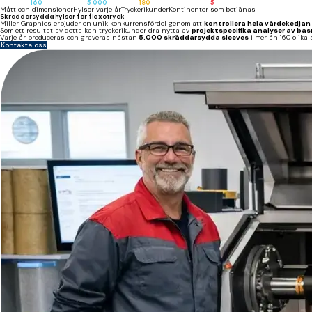
160
5 000
180
5
Mått och dimensioner
Hylsor varje år
Tryckerikunder
Kontinenter som betjänas
Skräddarsydda hylsor för flexotryck
Miller Graphics erbjuder en unik konkurrensfördel genom att
kontrollera hela värdekedjan 
Som ett resultat av detta kan tryckerikunder dra nytta av
projektspecifika analyser av bas
Varje år produceras och graveras nästan
5.000 skräddarsydda sleeves
i mer än 160 olika 
Kontakta oss