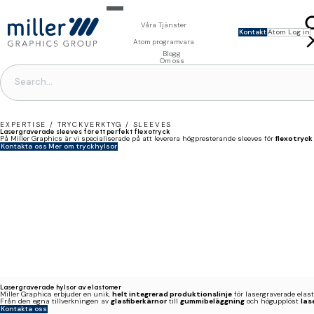
Våra Tjänster
Kontakt
Atom Log in
För varumärken
Atom programvara
ENG
FRA
Foto och Design
Millnet - Arbetsflödeshantering
Blogg
NED
För tryckerier
3D-visualisering
DAM - Digital Asset Management
Om oss
POLS
Prepress
PIM - Product Information Management
Prepress
Förpackningsprogramvara
Creator - Mallbaserad automation
Tryckformar
MAG - Blädderbara digitala kataloger
Trycktillbehör
System
EXPERTISE / TRYCKVERKTYG / SLEEVES
Lasergraverade sleeves för ett perfekt flexotryck
På Miller Graphics är vi specialiserade på att leverera högpresterande sleeves för
flexotryck
Kontakta oss
Mer om tryckhylsor
Lasergraverade hylsor av elastomer
Miller Graphics erbjuder en unik,
helt integrerad produktionslinje
för lasergraverade elast
Från den egna tillverkningen av
glasfiberkärnor
till
gummibeläggning
och högupplöst
las
Kontakta oss