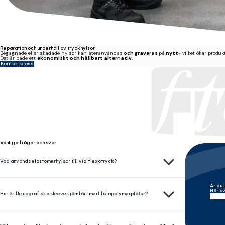
Reparation och underhåll av tryckhylsor
Begagnade eller skadade hylsor kan återanvändas
och graveras
på
nytt
- vilket ökar produ
Det är både ett
ekonomiskt och hållbart alternativ
.
Kontakta oss
Miller Graphics är medlem i Flexographic Technical Association
Vanliga frågor och svar
Elastomersleeves används vid flexotryck för att leverera snabba resultat med hög precision fö
Vad används elastomerhylsor till vid flexotryck?
Är du 
Flexografiska sleeves är idealiska för långa, repetitiva jobb med hög noggrannhet och minimal
Hör av
Hur är flexografiska sleeves jämfört med fotopolymerplåtar?
Flexografiska sleeves är idealiska för flexibla förpackningar, värmekrympsleeves, hygienpap