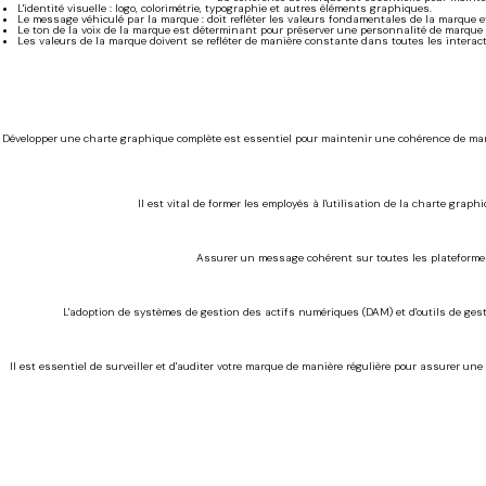
L'identité visuelle : logo, colorimétrie, typographie et autres éléments graphiques.
Le message véhiculé par la marque : doit refléter les valeurs fondamentales de la marque e
Le ton de la voix de la marque est déterminant pour préserver une personnalité de marque
Les valeurs de la marque doivent se refléter de manière constante dans toutes les interact
Développer une charte graphique complète est essentiel pour maintenir une cohérence de marque.
Il est vital de former les employés à l'utilisation de la charte gr
Assurer un message cohérent sur toutes les plateformes e
L'adoption de systèmes de gestion des actifs numériques (DAM) et d'outils de gest
Il est essentiel de surveiller et d'auditer votre marque de manière régulière pour assurer un