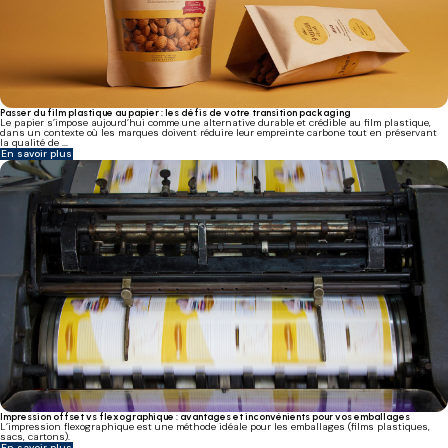
Passer du film plastique au papier : les défis de votre transition packaging
Le papier s’impose aujourd’hui comme une alternative durable et crédible au film plastique,
dans un contexte où les marques doivent réduire leur empreinte carbone tout en préservant
la qualité de ...
En savoir plus
Impression offset vs flexographique : avantages et inconvénients pour vos emballages
L’impression flexographique est une méthode idéale pour les emballages (films plastiques,
sacs, cartons).
En savoir plus