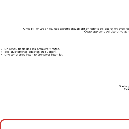
Chez Miller Graphics, nos experts travaillent en étroite collaboration avec 
Cette approche collaborative gar
un rendu fidèle dès les premiers tirages,
des ajustements adaptés au support,
une constance inter-référence et inter-lot.
Si elle
Grâ