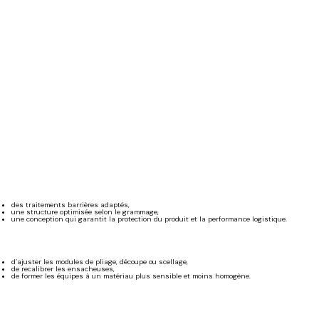
des traitements barrières adaptés,
une structure optimisée selon le grammage,
une conception qui garantit la protection du produit et la performance logistique.
d’ajuster les modules de pliage, découpe ou scellage,
de recalibrer les ensacheuses,
de former les équipes à un matériau plus sensible et moins homogène.