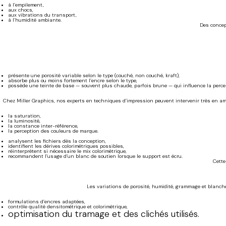
à l’empilement,
aux chocs,
aux vibrations du transport,
à l’humidité ambiante.
Des concep
présente une porosité variable selon le type (couché, non couché, kraft),
absorbe plus ou moins fortement l’encre selon le type,
possède une teinte de base — souvent plus chaude, parfois brune — qui influence la perce
Chez Miller Graphics, nos experts en techniques d’impression peuvent intervenir très en amo
la saturation,
la luminosité,
la constance inter-référence,
la perception des couleurs de marque.
analysent les fichiers dès la conception,
identifient les dérives colorimétriques possibles,
réinterprètent si nécessaire le mix colorimétrique,
recommandent l’usage d’un blanc de soutien lorsque le support est écru.
Cette
Les variations de porosité, humidité, grammage et blanch
formulations d’encres adaptées,
contrôle qualité densitométrique et colorimétrique,
optimisation du tram
age et des clichés utilisés.