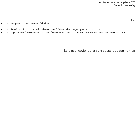
Le règlement européen PPW
Face à ces exig
Le
une empreinte carbone réduite,
une intégration naturelle dans les filières de recyclage existantes,
un impact environnemental cohérent avec les attentes actuelles des consommateurs.
Le papier devient alors un support de communicat