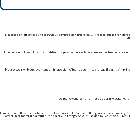
L’impression offset est une technique d’impression indirecte. Elle repose sur le transfert
en
L’impression offset offre une qualité d’image exceptionnelle avec un rendu très fin et une 
m
Malgré ses nombreux avantages, l’impression offset a des limites lorsqu’il s’agit d’imprimer
L'offset excelle par une finesse de trame supérieur
L’impression offset présente des frais fixes moins élevés que la flexographie, notamment grâce
l’offset imprime feuille à feuille, tandis que la flexographie utilise des rouleaux, ce qui ré