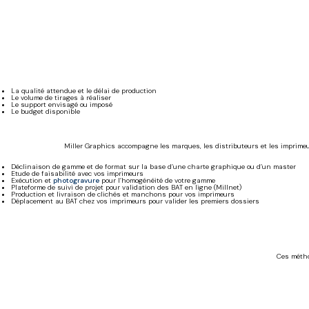
La qualité attendue et le délai de production
Le volume de tirages à réaliser
Le support envisagé ou imposé
Le budget disponible
Miller Graphics accompagne les marques, les distributeurs et les imprimeurs
Déclinaison de gamme et de format sur la base d’une charte graphique ou d’un master
Etude de faisabilité avec vos imprimeurs
Exécution et
photogravure
pour l’homogénéité de votre gamme
Plateforme de suivi de projet pour validation des BAT en ligne (Millnet)
Production et livraison de clichés et manchons pour vos imprimeurs
Déplacement au BAT chez vos imprimeurs pour valider les premiers dossiers
Ces métho