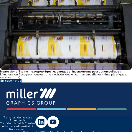
Impression offset vs flexographique : avantages et inconvénients pour vos emballages
L’impression flexographique est une méthode idéale pour les emballages (films plastiques,
sacs, cartons).
En savoir plus
Transfert de fichiers
Atom Log in
Confidentialité & Cookies
Avis de confidentialité
Recrutement