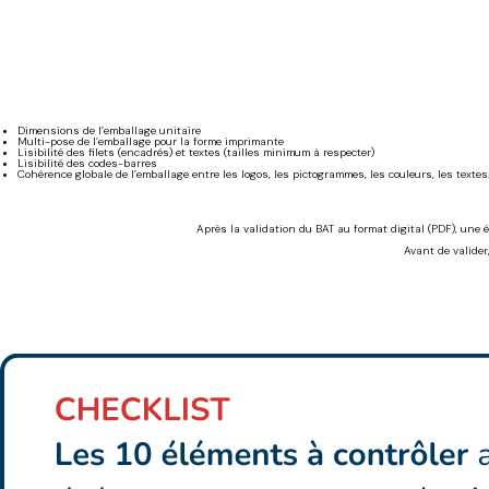
Dimensions de l’emballage unitaire
Multi-pose de l’emballage pour la forme imprimante
Lisibilité des filets (encadrés) et textes (tailles minimum à respecter)
Lisibilité des codes-barres
Cohérence globale de l’emballage entre les logos, les pictogrammes, les couleurs, les textes
Après la validation du BAT au format digital (PDF), une é
Avant de valider