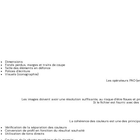
Dimensions
Fonds perdus, marges et traits de coupe
Taille des éléments en défonce
Polices d’écriture
Visuels (iconographie)
Les opérateurs PAO (en
Les images doivent avoir une résolution suffisante, au risque d’être floues et
Si le fichier est fourni avec d
La cohérence des couleurs est une des principal
Vérification de la séparation des couleurs
Conversion de profil en fonction du résultat souhaité
Utilisation de tons directs
Couleurs de la charte graphique de la marque