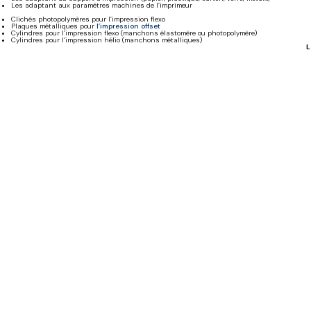
Les adaptant aux paramètres machines de l’imprimeur
Clichés photopolymères pour l’impression flexo
Plaques métalliques pour
l’impression offset
Cylindres pour l’impression flexo (manchons élastomère ou photopolymère)
Cylindres pour l’impression hélio (manchons métalliques)
L