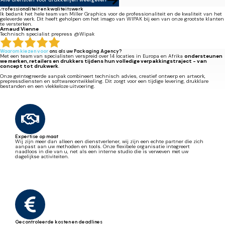
Professionaliteit en kwaliteitswerk
Ik bedank het hele team van Miller Graphics voor de professionaliteit en de kwaliteit van het
geleverde werk. Dit heeft geholpen om het imago van WIPAK bij een van onze grootste klanten
te versterken.
Arnaud Vienne
Technisch specialist prepress @Wipak
Waarom kiezen voor
ons als uw Packaging Agency?
Met een team van specialisten verspreid over 14 locaties in Europa en Afrika
ondersteunen
we merken, retailers en drukkers tijdens hun volledige verpakkingstraject - van
concept tot drukwerk
.
Onze geïntegreerde aanpak combineert technisch advies, creatief ontwerp en artwork,
prepressdiensten en softwareontwikkeling. Dit zorgt voor een tijdige levering, drukklare
bestanden en een vlekkeloze uitvoering.
Expertise op maat
Wij zijn meer dan alleen een dienstverlener, wij zijn een echte partner die zich
aanpast aan uw methoden en tools. Onze flexibele organisatie integreert
naadloos in die van u, net als een interne studio die is verweven met uw
dagelijkse activiteiten.
Gecontroleerde kosten en deadlines