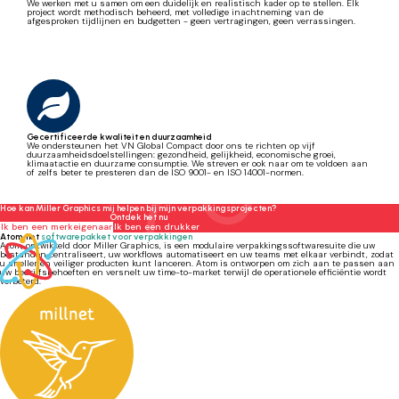
We werken met u samen om een duidelijk en realistisch kader op te stellen. Elk
project wordt methodisch beheerd, met volledige inachtneming van de
afgesproken tijdlijnen en budgetten - geen vertragingen, geen verrassingen.
Gecertificeerde kwaliteit en duurzaamheid
We ondersteunen het VN Global Compact door ons te richten op vijf
duurzaamheidsdoelstellingen: gezondheid, gelijkheid, economische groei,
klimaatactie en duurzame consumptie. We streven er ook naar om te voldoen aan
of zelfs beter te presteren dan de ISO 9001- en ISO 14001-normen.
Hoe kan Miller Graphics mij helpen bij mijn verpakkingsprojecten?
Ontdek het nu
Ik ben een merkeigenaar
Ik ben een drukker
Atom, het
softwarepakket voor verpakkingen
Atom, ontwikkeld door Miller Graphics, is een modulaire verpakkingssoftwaresuite die uw
bestanden centraliseert, uw workflows automatiseert en uw teams met elkaar verbindt, zodat
u sneller en veiliger producten kunt lanceren. Atom is ontworpen om zich aan te passen aan
uw bedrijfsbehoeften en versnelt uw time-to-market terwijl de operationele efficiëntie wordt
verbeterd.