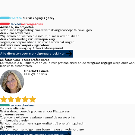
Onze
expertise
als Packaging Agency
Expertise voor
merkeigenaren
Advies bij uw projecten
Technische begeleiding om uw verpakkingsconcept te beveiligen.
Drukklare ontwerpen
Wij leveren ontwerpen die mooi zijn, maar ook drukbaar.
Drukvoorbereiding van uw verpakking
Toegewijde prepressdiensten voor flexoverpakkingen.
Software voor verpakkingsbeheer
Versnel uw Packaging Artwork Management.
Alle diensten voor merkeigenaars bekijken
De fotostudio is zeer professioneel
De fotostudio bij Miller Graphics is zeer professioneel en de fotograaf begrijpt altijd onze w
manier te presenteren.
Charlotte Amlé
CEO @Chamois
Expertise voor drukkers
Prepress-diensten
Bestandsvoorbereiding op maat voor Flexopersen.
Platen en sleeves
Zorg voor vlekkeloze resultaten vanaf de eerste print.
Printbenodigdheden
Behoud resultaten van hoge kwaliteit bij elke printopdracht.
Systemen
Platform voor het volgen van bestellingen en web-to-plate.
Alle diensten voor drukkerijen weergeven