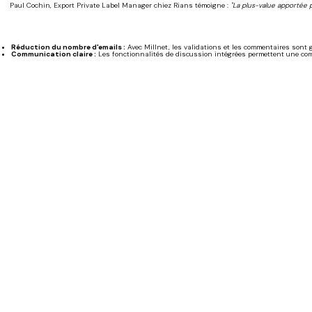
Paul Cochin, Export Private Label Manager chiez Rians témoigne :
"La plus-value apportée pa
Réduction du nombre d'emails :
Avec Millnet, les validations et les commentaires sont 
Communication claire :
Les fonctionnalités de discussion intégrées permettent une com