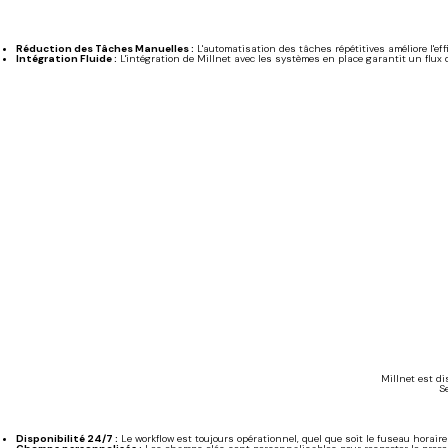
Réduction des Tâches Manuelles :
L'automatisation des tâches répétitives améliore l'effic
Intégration Fluide :
L'intégration de Millnet avec les systèmes en place garantit un flux d
Millnet est di
S
Disponibilité 24/7 :
Le workflow est toujours opérationnel, quel que soit le fuseau horaire 