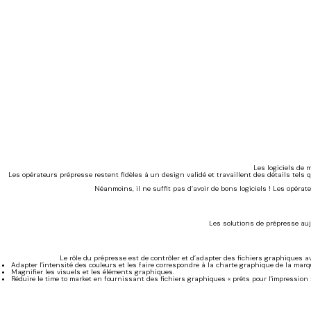
Les logiciels de 
Les opérateurs prépresse restent fidèles à un design validé et travaillent des détails tels
Néanmoins, il ne suffit pas d’avoir de bons logiciels ! Les opéra
Les solutions de prépresse auj
Le rôle du prépresse est de contrôler et d’adapter des fichiers graphiques 
Adapter l'intensité des couleurs et les faire correspondre à la charte graphique de la marq
Magnifier les visuels et les éléments graphiques.
Réduire le time to market en fournissant des fichiers graphiques « prêts pour l'impression 