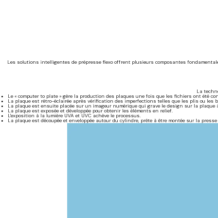
Les solutions intelligentes de prépresse flexo offrent plusieurs composantes fondamentales
La techno
Le « computer to plate » gère la production des plaques une fois que les fichiers ont été con
La plaque est rétro-éclairée après vérification des imperfections telles que les plis ou les 
La plaque est ensuite placée sur un imageur numérique qui grave le design sur la plaque à 
La plaque est exposée et développée pour obtenir les éléments en relief.
L'exposition à la lumière UVA et UVC achève le processus.
La plaque est découpée et enveloppée autour du cylindre, prête à être montée sur la presse