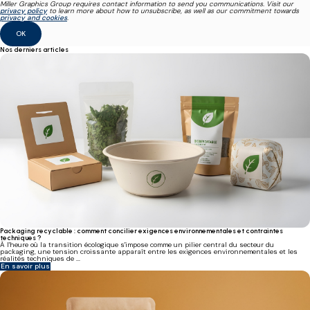
Miller Graphics Group requires contact information to send you communications. Visit our
privacy policy
to learn more about how to unsubscribe, as well as our commitment towards
privacy and cookies
.
Nos derniers articles
Packaging recyclable : comment concilier exigences environnementales et contraintes
techniques ?
À l'heure où la transition écologique s'impose comme un pilier central du secteur du
packaging, une tension croissante apparaît entre les exigences environnementales et les
réalités techniques de ...
En savoir plus