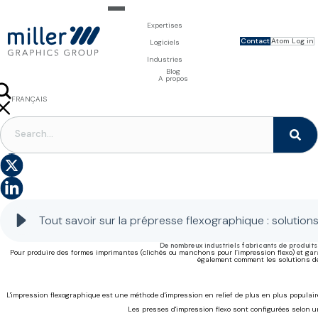
Expertises
Contact
Atom Log in
Pour les marques
Logiciels
Photo & Design
Millnet - Gestion de projet packaging
Pour les imprimeurs
Industries
Visualisation 3D
DAM - Gestion des visuels produit
Prépresse
PIM - Gestion des informations produit
Services de prépresse
Agroalimentaire
Blog
Logiciels
Creator - Edition en ligne
Formes imprimantes
A propos
MAG - Publication en ligne
Fournitures pour l'imprimerie
Systèmes
FRANÇAIS
LISH
ERLANDS
PRÉPRESSE PACKAGING
|
FLEXO
Tout savoir sur les solutions de prépresse flexo
Tout savoir sur la prépresse flexographique : solutions
De nombreux industriels fabricants de produits 
Pour produire des formes imprimantes (clichés ou manchons pour l’impression flexo) et gara
également comment les solutions de 
L'impression flexographique est une méthode d'impression en relief de plus en plus populaire
Les presses d'impression flexo sont configurées selon un