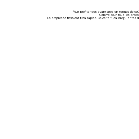
Pour profiter des avantages en termes de coûts
Comme pour tous les procé
Le prépresse flexo est très rapide. De ce fait les irrégularité