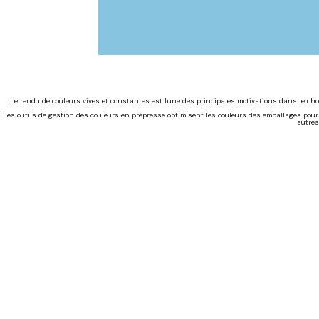
Le rendu de couleurs vives et constantes est l'une des principales motivations dans le choi
Les outils de gestion des couleurs en prépresse optimisent les couleurs des emballages pour
autres